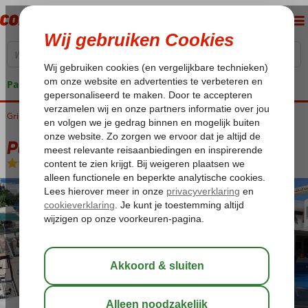
Pakketgarantie
Griekenland
Home
Kreta
Rethymnon
Palladion Hotel
Palladion Hotel
Halfpension
-
Hotel