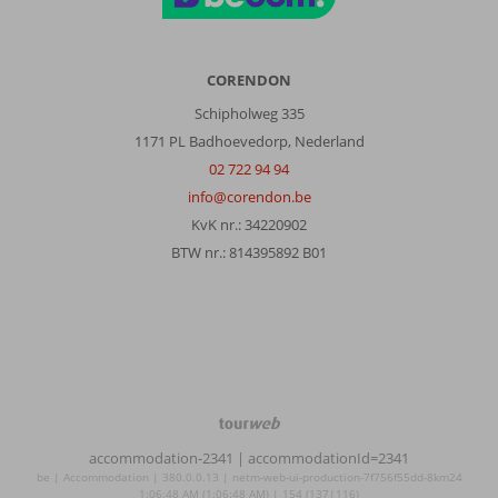
CORENDON
Schipholweg 335
1171 PL Badhoevedorp, Nederland
02 722 94 94
info@corendon.be
KvK nr.: 34220902
BTW nr.: 814395892 B01
TourWeb
©
accommodation-2341
| accommodationId=2341
NetMatch
be | Accommodation | 380.0.0.13 | netm-web-ui-production-7f756f55dd-8km24
1:06:48 AM (1:06:48 AM) | 154 (137|116)