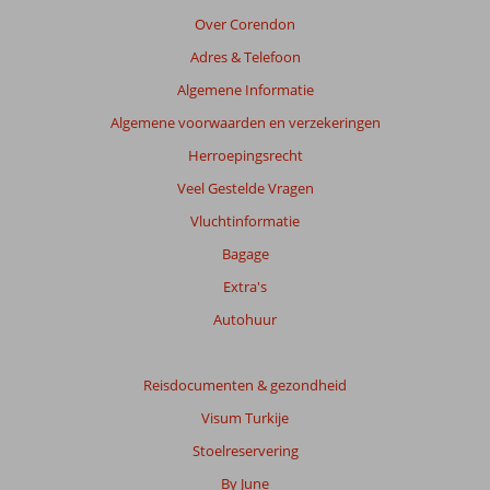
de
Over Corendon
getoonde
Adres & Telefoon
beoordelingen
te
Algemene Informatie
garanderen.
Algemene voorwaarden en verzekeringen
Meer
info
Herroepingsrecht
over
Veel Gestelde Vragen
onze
beoordelingen.
Vluchtinformatie
Bagage
Extra's
Autohuur
Reisdocumenten & gezondheid
Visum Turkije
Stoelreservering
By June