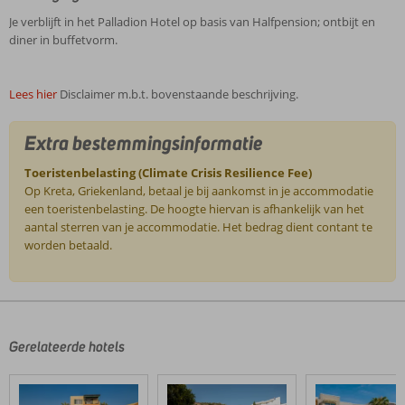
Je verblijft in het Palladion Hotel op basis van Halfpension; ontbijt en
diner in buffetvorm.
Lees hier
Disclaimer m.b.t. bovenstaande beschrijving.
Extra bestemmingsinformatie
Toeristenbelasting (Climate Crisis Resilience Fee)
Op Kreta, Griekenland, betaal je bij aankomst in je accommodatie
een toeristenbelasting. De hoogte hiervan is afhankelijk van het
aantal sterren van je accommodatie. Het bedrag dient contant te
worden betaald.
De
beoordelingen
zijn
door
Gerelateerde hotels
onze
klanten
geschreven