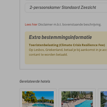
2-persoonskamer Standaard Zeezicht
Lees hier
Disclaimer m.b.t. bovenstaande beschrijving.
Extra bestemmingsinformatie
Toeristenbelasting (Climate Crisis Resilience Fee)
Op Lesbos, Griekenland, betaal je bij aankomst in je a
contant te worden betaald.
De
beoordelingen
zijn
door
Gerelateerde hotels
onze
klanten
geschreven
na
hun