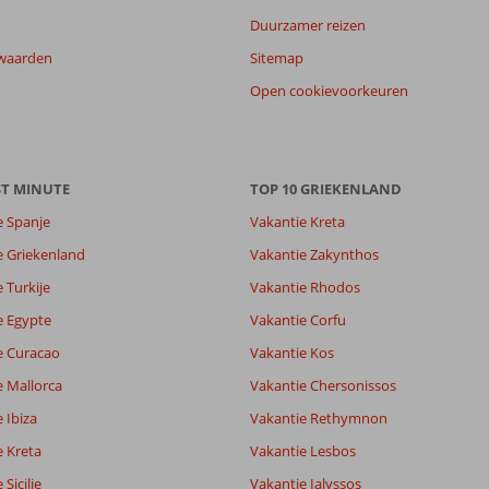
Duurzamer reizen
waarden
Sitemap
Open cookievoorkeuren
ST MINUTE
TOP 10 GRIEKENLAND
e Spanje
Vakantie Kreta
8,1
6,2
e Griekenland
Vakantie Zakynthos
lijk
6,3
 Turkije
Vakantie Rhodos
it
6,0
e Egypte
Vakantie Corfu
e Curacao
Vakantie Kos
Filter reisgezelschap
Sorteren op
e Mallorca
Vakantie Chersonissos
Alle
datum (nieuw > oud)
 Ibiza
Vakantie Rethymnon
e Kreta
Vakantie Lesbos
Sicilie
Vakantie Ialyssos