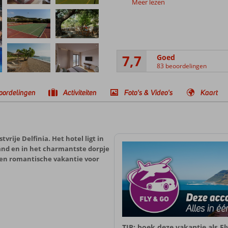
Meer lezen
7,7
Goed
83 beoordelingen
oordelingen
Activiteiten
Foto's & Video's
Kaart
vrije Delfinia. Het hotel ligt in
and en in het charmantste dorpje
 een romantische vakantie voor
TIP: boek deze vakantie als F