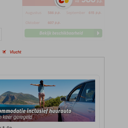
va
p.p.
Augustus
586
p.p.
September
615
p.p.
Oktober
607
p.p.
Bekijk beschikbaarheid
Vlucht
ly & Go