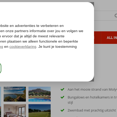
TERZON
ZONVAKANTIES
VERRE REIZEN
ALL I
ueltoeslag
Gratis annuleren*
Aan het mooie strand van Moly
Bungalows en hotelkamers in tr
stijl
Zwembad met prachtig uitzicht