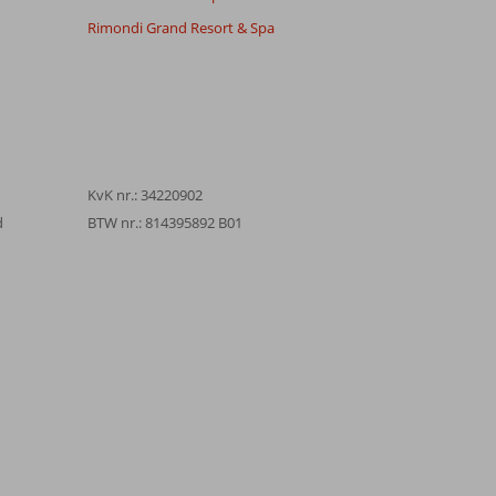
Rimondi Grand Resort & Spa
KvK nr.: 34220902
d
BTW nr.: 814395892 B01