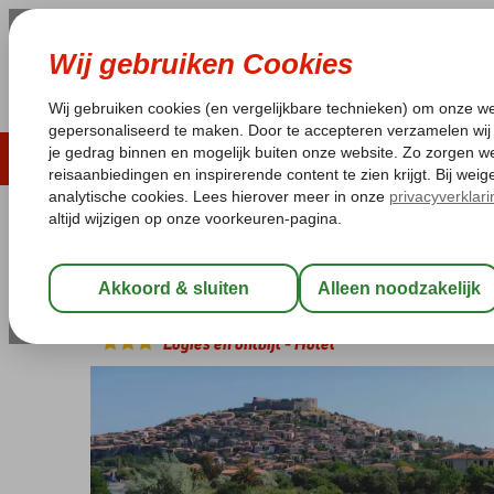
ZOMER 2026
LAST MINUTES
WIN
Pakketgarantie
Laagsteprijsgarantie*
Geen f
Griekenland
Home
Lesbos
Molyvos
Delfinia
Delfinia
Logies en ontbijt
-
Hotel