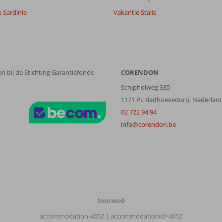
 Sardinie
Vakantie Stalis
n bij de Stichting Garantiefonds
CORENDON
Schipholweg 335
1171 PL Badhoevedorp, Nederlan
02 722 94 94
info@corendon.be
TourWeb
©
accommodation-4052
| accommodationId=4052