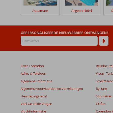
verblijf
in
Aquamare
Aegeon Hotel
D
Delfinia
Beoordelingen
die
GEPERSONALISEERDE NIEUWSBRIEF ONTVANGEN?
ouder
zijn
dan
48
maanden
worden
Over Corendon
Reisdocum
niet
meer
Adres & Telefoon
Visum Turki
weergegeven
Algemene Informatie
Stoelreserv
om
de
Algemene voorwaarden en verzekeringen
By June
relevantie
Herroepingsrecht
Stip Reizen
van
de
Veel Gestelde Vragen
GOfun
getoonde
Vluchtinformatie
Corendon H
beoordelingen