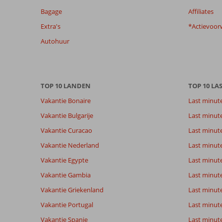
te
Bagage
Affiliates
garanderen.
Extra's
*Actievoor
Meer
info
Autohuur
over
onze
beoordelingen.
TOP 10 LANDEN
TOP 10 LA
Totale score
Scoreverdeling
7,7
Vakantie Bonaire
Last minut
Algemene indruk
7,7
Eten
Gebaseerd op:
Ligging
8,7
Kamers
Vakantie Bulgarije
Last minut
83
Goed
Service
8,3
Kindvriende
beoordelingen
Vakantie Curacao
Last minute
Prijs/kwaliteit
7,7
Wifi kwalite
Vakantie Nederland
Last minut
Vakantie Egypte
Last minut
Ervaringen
Taal
Vakantie Gambia
Last minut
van onze
Nederlands (BE + NL) (81)
klanten
Vakantie Griekenland
Last minute
Vakantie Portugal
Last minut
Vakantie Spanje
Last minute 