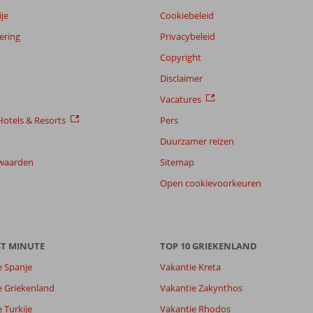
je
Cookiebeleid
ering
Privacybeleid
Copyright
Disclaimer
Vacatures
otels & Resorts
Pers
Duurzamer reizen
waarden
Sitemap
Open cookievoorkeuren
ST MINUTE
TOP 10 GRIEKENLAND
e Spanje
Vakantie Kreta
e Griekenland
Vakantie Zakynthos
 Turkije
Vakantie Rhodos