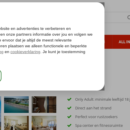
TERZON
ZONVAKANTIES
VERRE REIZEN
ALL I
ueltoeslag
Gratis annuleren*
Only Adult: minimale leeftijd 18 
Direct aan het strand
Perfect voor rustzoekers
Spa center en fitnessruimte