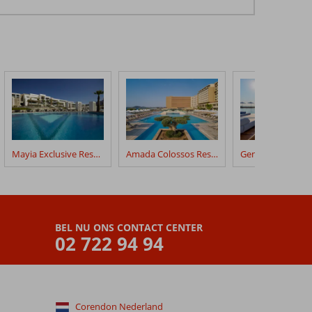
Mayia Exclusive Resort & Spa
Amada Colossos Resort
Gennadi Grand R
BEL NU ONS CONTACT CENTER
02 722 94 94
Corendon Nederland