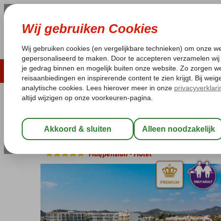
ZOMER 2026
LAST MINUTES
WIN
Pakketgarantie
Laagsteprijsgarantie*
Geen f
Griekenland
Home
Rhodos
Ixia
The Ixian Grand & All Suites
The Ixian Grand & All Suites
Halfpension
-
Hotel