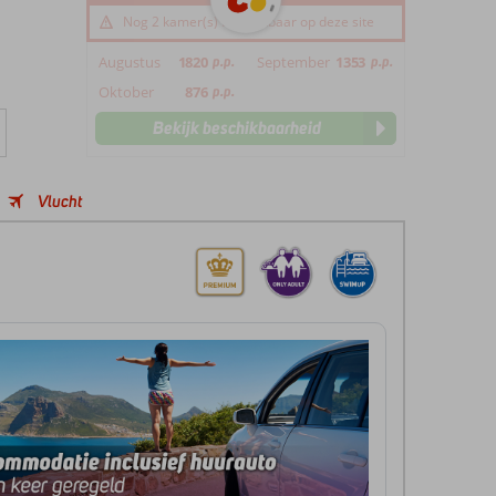
Nog 2 kamer(s) beschikbaar op deze site
Augustus
1820
p.p.
September
1353
p.p.
Oktober
876
p.p.
Bekijk beschikbaarheid
Vlucht