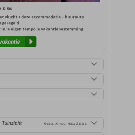
ly & Go
et vlucht + deze accommodatie + huurauto
s geregeld
k in je eigen tempo je vakantiebestemming
vakantie
Tuinzicht
Geschikt voor max 2 pers.