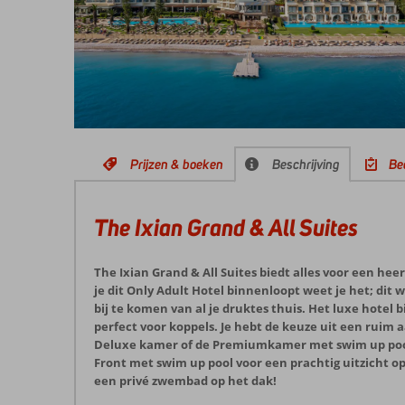
Prijzen & boeken
Beschrijving
Be
The Ixian Grand & All Suites
The Ixian Grand & All Suites biedt alles voor een he
je dit Only Adult Hotel binnenloopt weet je het; di
bij te komen van al je druktes thuis. Het luxe hotel b
perfect voor koppels. Je hebt de keuze uit een ruim 
Deluxe kamer of de Premiumkamer met swim up pool
Front met swim up pool voor een prachtig uitzicht op
een privé zwembad op het dak!