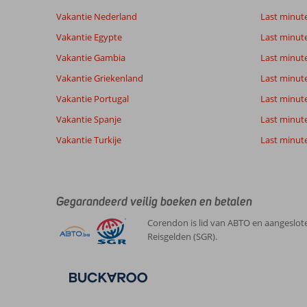
Totale score
Scoreverdeling
8,5
Vakantie Nederland
Last minut
Algemene indruk
8,5
Eten
Gebaseerd op:
Vakantie Egypte
Last minut
Ligging
8,3
Kamers
42
Aanrader
Service
9,0
Kindvriende
Vakantie Gambia
Last minut
beoordelingen
Prijs/kwaliteit
8,0
Wifi kwalite
Vakantie Griekenland
Last minute
Vakantie Portugal
Last minut
Ervaringen
Taal
Vakantie Spanje
Last minute 
van onze
Nederlands (BE + NL) (26)
Vakantie Turkije
klanten
Last minute
9,0
Over
Algemene indruk
9
Gegarandeerd veilig boeken en betalen
Ixia:
Ligging
9
Corendon is lid van ABTO en aangeslote
Mike
Service
10
De
Reisgelden (SGR).
Belgie
Prijs/kwaliteit
9
bestemming
Met partner
Eten
8
is
,
zeer
Kamers
8
12 juli 2026
goed
Kindvriendelijk
-
gelegend.
Wifi kwaliteit
7