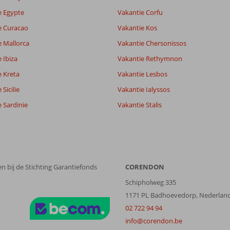
e Egypte
Vakantie Corfu
7,8
e Curacao
Vakantie Kos
8,1
lijk
1,0
e Mallorca
Vakantie Chersonissos
it
7,8
 Ibiza
Vakantie Rethymnon
e Kreta
Vakantie Lesbos
Filter reisgezelschap
Sorteren op
Sicilie
Vakantie Ialyssos
Alle
datum (nieuw > oud)
 Sardinie
Vakantie Stalis
n bij de Stichting Garantiefonds
CORENDON
Schipholweg 335
1171 PL Badhoevedorp, Nederlan
02 722 94 94
info@corendon.be