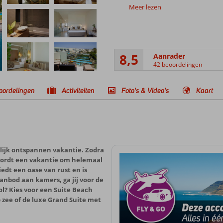
Meer lezen
8,5
Aanrader
42 beoordelingen
oordelingen
Activiteiten
Foto's & Video's
Kaart
erlijk ontspannen vakantie. Zodra
t wordt een vakantie om helemaal
iedt een oase van rust en is
aanbod aan kamers, ga jij voor de
? Kies voor een Suite Beach
 zee of de luxe Grand Suite met