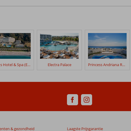
Amus Hotel & Spa (Ex. Rhodes Bay Hotel & Spa)
Electra Palace
Princess Andriana Resort
enten & gezondheid
Laagste Prijsgarantie