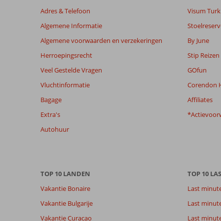
dan
Adres & Telefoon
Visum Turki
48
Algemene Informatie
Stoelreserv
maanden
worden
Algemene voorwaarden en verzekeringen
By June
niet
Herroepingsrecht
Stip Reizen
meer
weergegeven
Veel Gestelde Vragen
GOfun
om
Vluchtinformatie
Corendon H
de
relevantie
Bagage
Affiliates
van
Extra's
*Actievoor
de
getoonde
Autohuur
beoordelingen
te
garanderen.
Meer
TOP 10 LANDEN
TOP 10 LA
info
over
Vakantie Bonaire
Last minut
onze
Vakantie Bulgarije
Last minut
beoordelingen.
Vakantie Curacao
Last minute