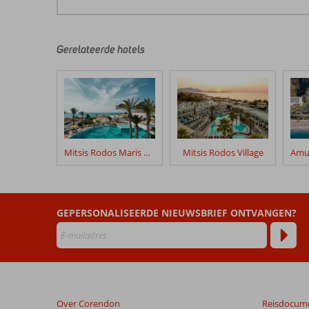
De
beoordelingen
zijn
door
Gerelateerde hotels
onze
klanten
geschreven
na
hun
verblijf
in
Mitsis Rodos Maris Resort & Spa
Mitsis Rodos Village
The
Ixian
Grand
&
GEPERSONALISEERDE NIEUWSBRIEF ONTVANGEN?
All
Suites
Beoordelingen
die
ouder
Over Corendon
Reisdocum
zijn