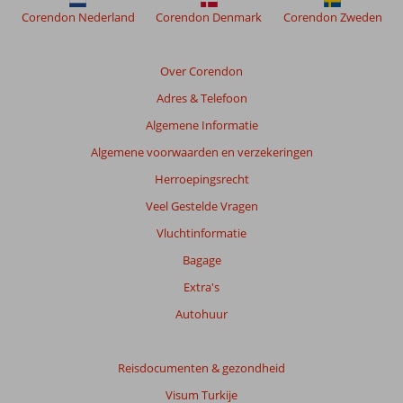
de
Corendon Nederland
Corendon Denmark
Corendon Zweden
relevantie
van
de
Over Corendon
getoonde
Adres & Telefoon
beoordelingen
te
Algemene Informatie
garanderen.
Algemene voorwaarden en verzekeringen
Meer
info
Herroepingsrecht
over
Veel Gestelde Vragen
onze
beoordelingen.
Vluchtinformatie
Bagage
Totale
Extra's
score
Autohuur
Gebaseerd
op:
65
Reisdocumenten & gezondheid
beoordelingen
Visum Turkije