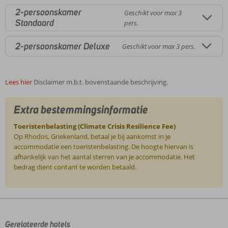
2-persoonskamer
Geschikt voor max 3
Standaard
pers.
2-persoonskamer Deluxe
Geschikt voor max 3 pers.
Lees hier
Disclaimer m.b.t. bovenstaande beschrijving.
Extra bestemmingsinformatie
Toeristenbelasting (Climate Crisis Resilience Fee)
Op Rhodos, Griekenland, betaal je bij aankomst in je
accommodatie een toeristenbelasting. De hoogte hiervan is
afhankelijk van het aantal sterren van je accommodatie. Het
bedrag dient contant te worden betaald.
De
beoordelingen
zijn
door
Gerelateerde hotels