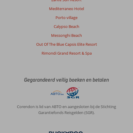
bij
Mediterraneo Hotel
is
Porto village
Algemene indruk
7
Eten
-
Calypso Beach
Ligging
8
Kamers
6
Service
7
Kindvriendelijk
-
Messonghi Beach
Prijs/kwaliteit
7
Wifi kwaliteit
4
Out Of The Blue Capsis Elite Resort
Rimondi Grand Resort & Spa
Fransiscus
9,0
Nederland
Met vrienden
,
12 juni 2026
Gegarandeerd veilig boeken en betalen
Over
Rhodos-
Corendon is lid van ABTO en aangesloten bij de Stichting
Stad:
Garantiefonds Reisgelden (SGR).
Rhodos
blijft
toch