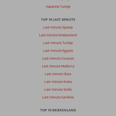
paar
Vakantie Turkije
jaar
een
ander
TOP 10 LAST MINUTE
hotel
Last minute Spanje
Over
Last minute Griekenland
Athena
Last minute Turkije
Hotel:
Nu
Last minute Egypte
4e
Last minute Curacao
keer
in
Last minute Mallorca
hotel
Last minute Ibiza
Athena
Prima
Last minute Kreta
hotel,
Last minute Sicilie
gunstige
ligging
Last minute Sardinie
alles
op
TOP 10 GRIEKENLAND
(korte)