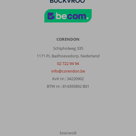
onze
favoriete
vakantieland.
De
oude
stad
is
CORENDON
indrukwekkend.
Schipholweg 335
Veel
winkels
1171 PL Badhoevedorp, Nederland
en
02 722 94 94
hele
info@corendon.be
vriendelijke
KvK nr.: 34220902
mensen.
BTW nr.: 814395892 B01
Over
Athena
Hotel:
Hotel
athena
is
een
TourWeb