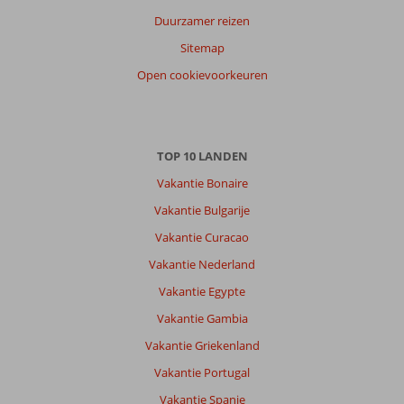
Duurzamer reizen
Karina
7,0
Sitemap
Nederland
Open cookievoorkeuren
Alleen
,
01 juli 2026
Over
TOP 10 LANDEN
Rhodos-
Vakantie Bonaire
Stad:
Vakantie Bulgarije
Hou
van
Vakantie Curacao
Rhodos,
Vakantie Nederland
kom
er
Vakantie Egypte
al
Vakantie Gambia
18
jaar
Vakantie Griekenland
Neem
Vakantie Portugal
om
de
Vakantie Spanje