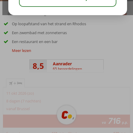
03:45
00:45
aug 32°
C
delen
bewaar
Op loopafstand van het strand en Rhodos
Een zwembad met zonneterras
Een restaurant en een bar
Meer lezen
8,5
Aanrader
65 beoordelingen
+
11 okt 2026 (zo)
8 dagen (7 nachten)
vanaf Brussel
716
va
p.p.