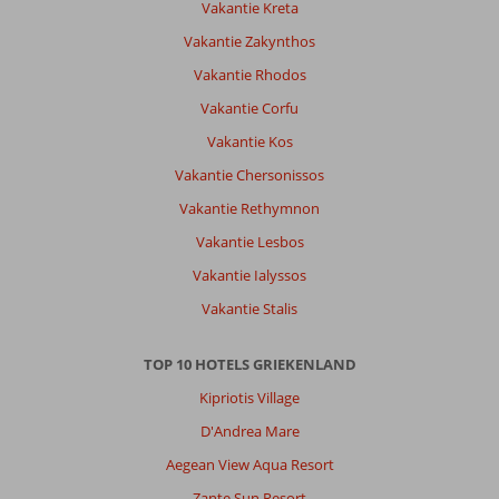
Loopafstand.
Vakantie Kreta
Ontbijt
Vakantie Zakynthos
is
goed
Vakantie Rhodos
en
Vakantie Corfu
word
continu
Vakantie Kos
aangevuld.
Vakantie Chersonissos
De
kamers
Vakantie Rethymnon
zijn
Vakantie Lesbos
schoon
,worden
Vakantie Ialyssos
iedere
Vakantie Stalis
dag
schoon
gemaakt.
TOP 10 HOTELS GRIEKENLAND
Ook
Kipriotis Village
prettig
dat
D'Andrea Mare
er
Aegean View Aqua Resort
een
zwembad
Zante Sun Resort