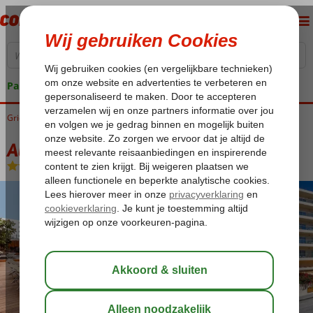
Pakketgarantie
Griekenland
Home
Rhodos
Rhodos-Stad
Athena Hotel
Athena Hotel
Logies en ontbijt
-
Hotel