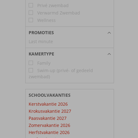
Privé zwembad
Verwarmd Zwembad
Wellness
PROMOTIES
Last minute
KAMERTYPE
Family
Swim-up (privé- of gedeeld
zwembad)
SCHOOLVAKANTIES
Kerstvakantie 2026
Krokusvakantie 2027
Paasvakantie 2027
Zomervakantie 2026
Herfstvakantie 2026