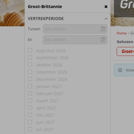
Gr
Groot-Brittannie
VERTREKPERIODE
Tussen
Home
Gr
En
Gekozen 
augustus 2026
Groot-
september 2026
oktober 2026
Voor
november 2026
december 2026
januari 2027
februari 2027
maart 2027
april 2027
mei 2027
juni 2027
juli 2027