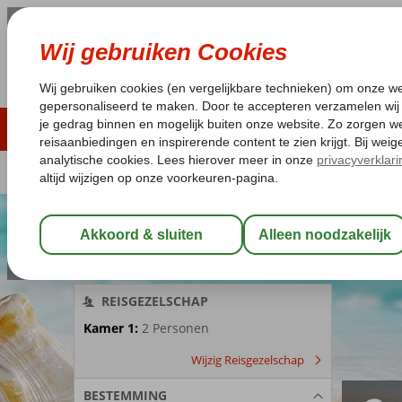
ZOMER 2026
LAST MINUTES
WIN
Pakketgarantie
Laagsteprijsgarantie*
Geen f
REISGEZELSCHAP
Kamer 1:
2 Personen
Wijzig Reisgezelschap
BESTEMMING