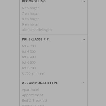
BEOORDELING
6 en hoger
7 en hoger
8 en hoger
9 en hoger
alle beoordelingen
PRIJSKLASSE P.P.
tot € 200
tot € 300
tot € 400
tot € 500
tot € 700
€ 700 en meer
ACCOMMODATIETYPE
Aparthotel
Appartement
Bed & Breakfast
Boutique hotel