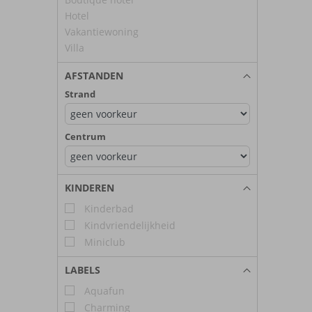
Hotel
Vakantiewoning
Villa
AFSTANDEN
Strand
Centrum
KINDEREN
Kinderbad
Kindvriendelijkheid
Miniclub
LABELS
Aquafun
Charming