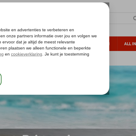
TERZON
ZONVAKANTIES
VERRE REIZEN
ALL I
ueltoeslag
Gratis annuleren*