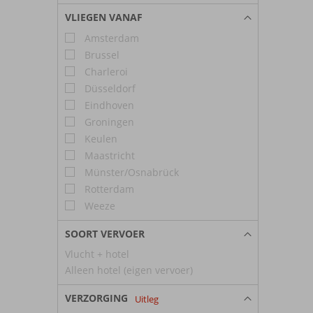
VLIEGEN VANAF
Amsterdam
Brussel
Charleroi
Düsseldorf
Eindhoven
Groningen
Keulen
Maastricht
Münster/Osnabrück
Rotterdam
Weeze
SOORT VERVOER
Vlucht + hotel
Alleen hotel (eigen vervoer)
VERZORGING
Uitleg