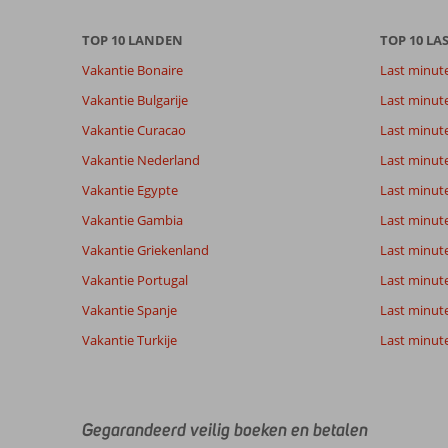
om
de
TOP 10 LANDEN
TOP 10 LA
relevantie
Vakantie Bonaire
Last minut
van
de
Vakantie Bulgarije
Last minut
getoonde
Vakantie Curacao
Last minute
beoordelingen
te
Vakantie Nederland
Last minut
garanderen.
Vakantie Egypte
Last minut
Meer
info
Vakantie Gambia
Last minut
over
Vakantie Griekenland
Last minute
onze
beoordelingen.
Vakantie Portugal
Last minut
Vakantie Spanje
Last minute 
Totale score
Scoreverdeling
7,4
Vakantie Turkije
Last minute
Algemene indruk
7,4
Eten
Gebaseerd op:
Ligging
7,4
Kamers
14
Voldoende/goed
Service
8,9
Kindvriende
beoordelingen
Prijs/kwaliteit
7,4
Wifi kwalite
Gegarandeerd veilig boeken en betalen