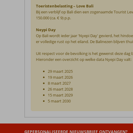
Toeristenbelasting – Love Bali
Bij een verblijf op Bali dien een zogenaamde Tourist Le
150.000 (ca. € 9) p.p.
Neypi Day
Op Bali wordt ieder jaar 'Nyepi Day' gevierd, het hindo
er volledige rust op het eiland. De Balinezen blijven th
Uit respect voor de bevolking is het gewenst deze dag 
Hieronder een overzicht op welke data Nyepi Day valt:
29 maart 2025
19 maart 2026
8 maart 2027
26 maart 2028
15 maart 2029
5 maart 2030
De
beoordelingen
zijn
GEPERSONALISEERDE NIEUWSBRIEF ONTVANGEN?
door