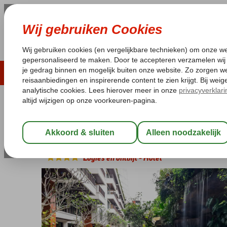
ZOMER 2026
LAST MINUTES
WIN
Pakketgarantie
Laagsteprijsgarantie*
Geen f
Indonesië
Home
Bali
Seminyak
Jambuluwuk Oceano Seminyak
Jambuluwuk Oceano Seminyak
Logies en ontbijt
-
Hotel