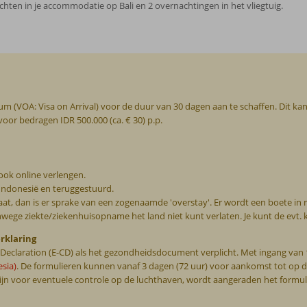
achten in je accommodatie op Bali en 2 overnachtingen in het vliegtuig.
isum (VOA: Visa on Arrival) voor de duur van 30 dagen aan te schaffen. Dit ka
oor bedragen IDR 500.000 (ca. € 30) p.p.
 ook online verlengen.
 Indonesië en teruggestuurd.
elaat, dan is er sprake van een zogenaamde 'overstay'. Er wordt een boete i
wege ziekte/ziekenhuisopname het land niet kunt verlaten. Je kunt de evt. k
rklaring
s Declaration (E-CD) als het gezondheidsdocument verplicht. Met ingang van
esia)
. De formulieren kunnen vanaf 3 dagen (72 uur) voor aankomst tot op 
jn voor eventuele controle op de luchthaven, wordt aangeraden het formulier 