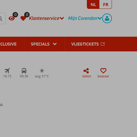
NL
FR
REGISTREER
CONTACT
0
0
Klantenservice
Mijn Corendon
NCLUSIVE
SPECIALS
VLIEGTICKETS
16:15
00:30
aug 31°
C
delen
bewaar
ak