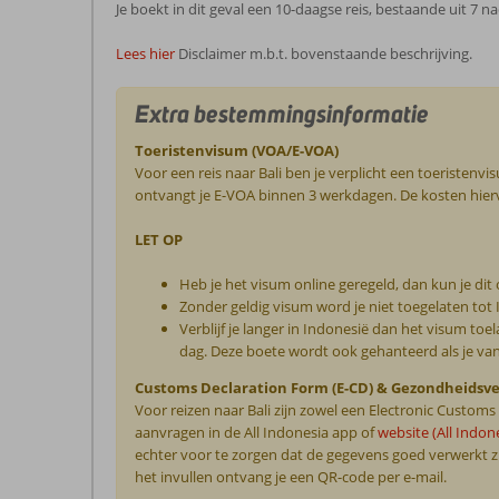
Je boekt in dit geval een 10-daagse reis, bestaande uit 7 n
Lees hier
Disclaimer m.b.t. bovenstaande beschrijving.
Extra bestemmingsinformatie
Toeristenvisum (VOA/E-VOA)
Voor een reis naar Bali ben je verplicht een toeristenv
ontvangt je E-VOA binnen 3 werkdagen. De kosten hierv
LET OP
Heb je het visum online geregeld, dan kun je dit
Zonder geldig visum word je niet toegelaten tot
Verblijf je langer in Indonesië dan het visum to
dag. Deze boete wordt ook gehanteerd als je van
Customs Declaration Form (E-CD) & Gezondheidsve
Voor reizen naar Bali zijn zowel een Electronic Custom
aanvragen in de All Indonesia app of
website (All Indon
echter voor te zorgen dat de gegevens goed verwerkt zi
het invullen ontvang je een QR-code per e-mail.