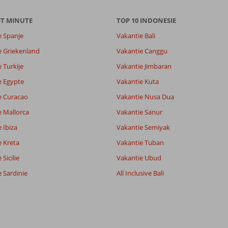
ST MINUTE
TOP 10 INDONESIE
e Spanje
Vakantie Bali
e Griekenland
Vakantie Canggu
 Turkije
Vakantie Jimbaran
e Egypte
Vakantie Kuta
e Curacao
Vakantie Nusa Dua
e Mallorca
Vakantie Sanur
 Ibiza
Vakantie Semiyak
e Kreta
Vakantie Tuban
Sicilie
Vakantie Ubud
 Sardinie
All Inclusive Bali
7,4
7,1
lijk
8,5
it
7,9