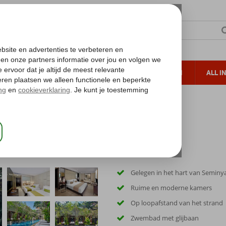
TERZON
ZONVAKANTIES
VERRE REIZEN
ALL I
ueltoeslag
Gratis annuleren*
Gelegen in het hart van Seminy
Ruime en moderne kamers
Op loopafstand van het strand
Zwembad met glijbaan