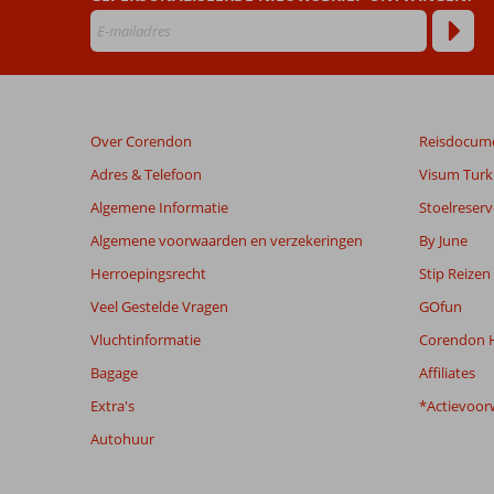
onze
klanten
geschreven
na
hun
verblijf
Over Corendon
Reisdocum
in
Jambuluwuk
Adres & Telefoon
Visum Turki
Oceano
Algemene Informatie
Stoelreserv
Seminyak
Algemene voorwaarden en verzekeringen
By June
Beoordelingen
Herroepingsrecht
Stip Reizen
die
Veel Gestelde Vragen
GOfun
ouder
zijn
Vluchtinformatie
Corendon H
dan
Bagage
Affiliates
48
maanden
Extra's
*Actievoor
worden
Autohuur
niet
meer
weergegeven