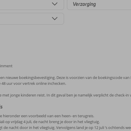
Verzorging
ainment
 een nieuwe boekingsbevestiging. Deze is voorzien van de boekingscode van
je 48 uur voor vertrek online inchecken.
et jonge kinderen reist. In dit geval ben je namelijk verplicht de check-in 
is
 je hieronder een voorbeeld van een heen- en terugreis.
i op vrijdag 4 juli, de nacht breng je door in het vliegtuig.
engt de nacht door in het vliegtuig. Vervolgens land je op 12 juli ’s ochtends w