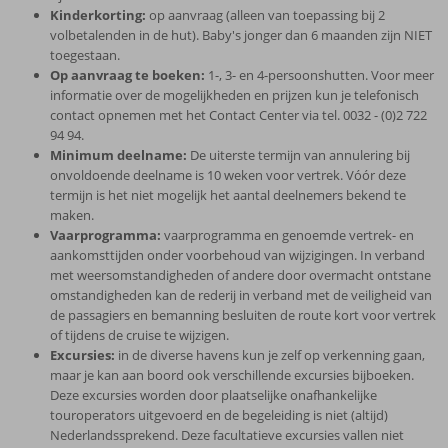
Kinderkorting:
op aanvraag (alleen van toepassing bij 2
volbetalenden in de hut). Baby's jonger dan 6 maanden zijn NIET
toegestaan.
Op aanvraag te boeken:
1-, 3- en 4-persoonshutten. Voor meer
informatie over de mogelijkheden en prijzen kun je telefonisch
contact opnemen met het Contact Center via tel. 0032 - (0)2 722
94 94.
Minimum deelname:
De uiterste termijn van annulering bij
onvoldoende deelname is 10 weken voor vertrek. Vóór deze
termijn is het niet mogelijk het aantal deelnemers bekend te
maken.
Vaarprogramma:
vaarprogramma en genoemde vertrek- en
aankomsttijden onder voorbehoud van wijzigingen. In verband
met weersomstandigheden of andere door overmacht ontstane
omstandigheden kan de rederij in verband met de veiligheid van
de passagiers en bemanning besluiten de route kort voor vertrek
of tijdens de cruise te wijzigen.
Excursies:
in de diverse havens kun je zelf op verkenning gaan,
maar je kan aan boord ook verschillende excursies bijboeken.
Deze excursies worden door plaatselijke onafhankelijke
touroperators uitgevoerd en de begeleiding is niet (altijd)
Nederlandssprekend. Deze facultatieve excursies vallen niet