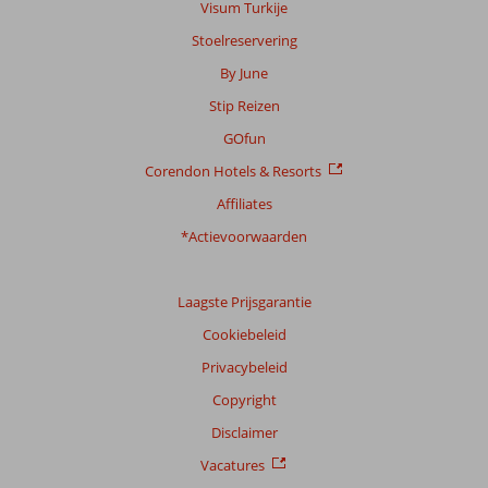
getoonde
Visum Turkije
beoordelingen
Stoelreservering
te
garanderen.
By June
Meer
Stip Reizen
info
over
GOfun
onze
Corendon Hotels & Resorts
beoordelingen.
Affiliates
*Actievoorwaarden
Laagste Prijsgarantie
Cookiebeleid
Privacybeleid
Copyright
Disclaimer
Vacatures