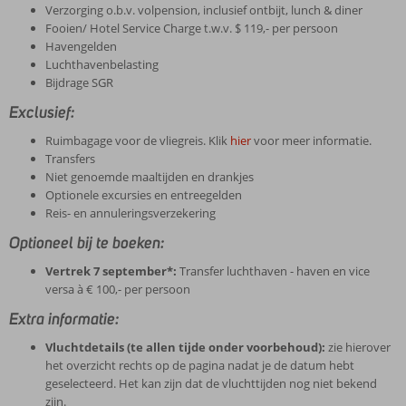
Verzorging o.b.v. volpension, inclusief ontbijt, lunch & diner
Fooien/ Hotel Service Charge t.w.v. $ 119,- per persoon
Havengelden
Luchthavenbelasting
Bijdrage SGR
Exclusief:
Ruimbagage voor de vliegreis. Klik
hier
voor meer informatie.
Transfers
Niet genoemde maaltijden en drankjes
Optionele excursies en entreegelden
Reis- en annuleringsverzekering
Optioneel bij te boeken:
Vertrek 7 september*:
Transfer luchthaven - haven en vice
versa à € 100,- per persoon
Extra informatie:
Vluchtdetails (te allen tijde onder voorbehoud):
zie hierover
het overzicht rechts op de pagina nadat je de datum hebt
geselecteerd. Het kan zijn dat de vluchttijden nog niet bekend
zijn.