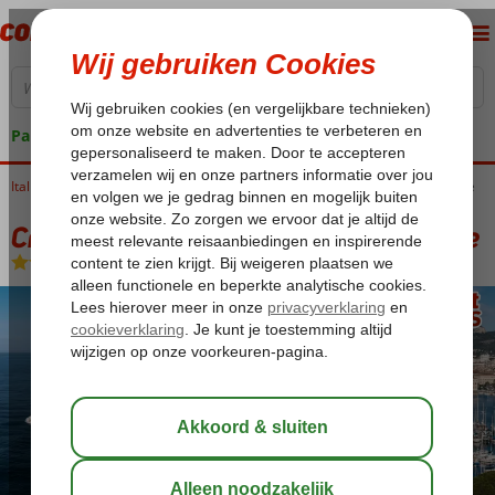
Pakketgarantie
Italië
Home
Civitavecchia
Cruisereizen
Cruise Schatten van de Middellandse zee
Cruise Schatten van de Middellandse zee
Volpension