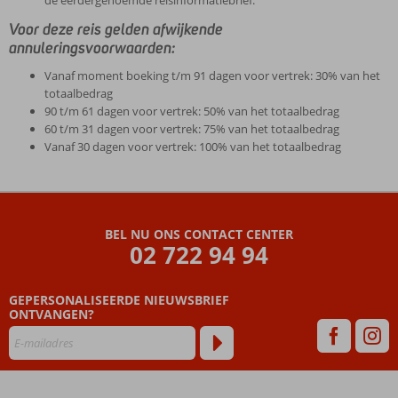
de eerdergenoemde reisinformatiebrief.
Voor deze reis gelden afwijkende
annuleringsvoorwaarden:
Vanaf moment boeking t/m 91 dagen voor vertrek: 30% van het
totaalbedrag
90 t/m 61 dagen voor vertrek: 50% van het totaalbedrag
60 t/m 31 dagen voor vertrek: 75% van het totaalbedrag
Vanaf 30 dagen voor vertrek: 100% van het totaalbedrag
De
beoordelingen
zijn
BEL NU ONS CONTACT CENTER
door
02 722 94 94
onze
klanten
geschreven
GEPERSONALISEERDE NIEUWSBRIEF
na
ONTVANGEN?
hun
verblijf
in
Cruise
Schatten