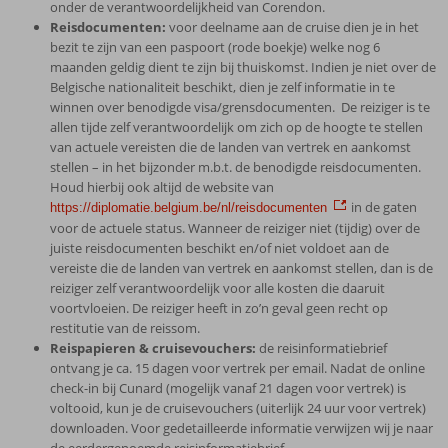
onder de verantwoordelijkheid van Corendon.
Reisdocumenten:
voor deelname aan de cruise dien je in het
bezit te zijn van een paspoort (rode boekje) welke nog 6
maanden geldig dient te zijn bij thuiskomst. Indien je niet over de
Belgische nationaliteit beschikt, dien je zelf informatie in te
winnen over benodigde visa/grensdocumenten. De reiziger is te
allen tijde zelf verantwoordelijk om zich op de hoogte te stellen
van actuele vereisten die de landen van vertrek en aankomst
stellen – in het bijzonder m.b.t. de benodigde reisdocumenten.
Houd hierbij ook altijd de website van
in de gaten
https://diplomatie.belgium.be/nl/reisdocumenten
voor de actuele status. Wanneer de reiziger niet (tijdig) over de
juiste reisdocumenten beschikt en/of niet voldoet aan de
vereiste die de landen van vertrek en aankomst stellen, dan is de
reiziger zelf verantwoordelijk voor alle kosten die daaruit
voortvloeien. De reiziger heeft in zo’n geval geen recht op
restitutie van de reissom.
Reispapieren & cruisevouchers:
de reisinformatiebrief
ontvang je ca. 15 dagen voor vertrek per email. Nadat de online
check-in bij Cunard (mogelijk vanaf 21 dagen voor vertrek) is
voltooid, kun je de cruisevouchers (uiterlijk 24 uur voor vertrek)
downloaden. Voor gedetailleerde informatie verwijzen wij je naar