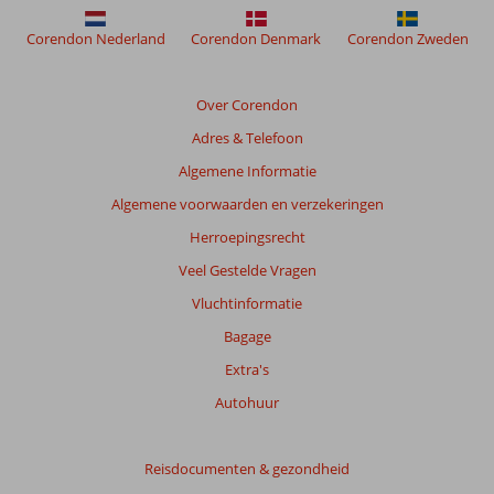
van
Corendon Nederland
Corendon Denmark
Corendon Zweden
de
Middellandse
zee
Over Corendon
Adres & Telefoon
Beoordelingen
die
Algemene Informatie
ouder
Algemene voorwaarden en verzekeringen
zijn
dan
Herroepingsrecht
48
Veel Gestelde Vragen
maanden
worden
Vluchtinformatie
niet
Bagage
meer
weergegeven
Extra's
om
Autohuur
de
relevantie
van
Reisdocumenten & gezondheid
de