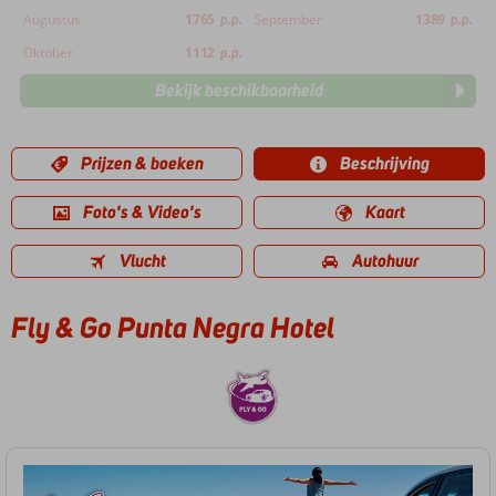
Augustus
1765
p.p.
September
1389
p.p.
Oktober
1112
p.p.
Bekijk beschikbaarheid
Prijzen & boeken
Beschrijving
Foto's & Video's
Kaart
Vlucht
Autohuur
Fly & Go Punta Negra Hotel