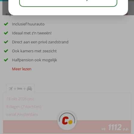
aug 28°
C
delen
bewaar
Inclusief huurauto
Ideaal met z’n tweeën!
Direct aan een privé zandstrand
Ook kamers met zeezicht
Halfpension ook mogelijk
Meer lezen
+
+
18 okt 2026 (zo)
8 dagen (7 nachten)
vanaf Amsterdam
1112
va
p.p.