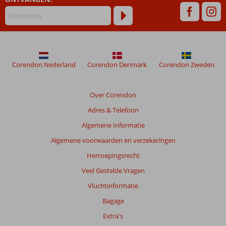
ouder
zijn
dan
48
maanden
worden
niet
Corendon Nederland
Corendon Denmark
Corendon Zweden
meer
weergegeven
om
Over Corendon
de
Adres & Telefoon
relevantie
van
Algemene Informatie
de
Algemene voorwaarden en verzekeringen
getoonde
beoordelingen
Herroepingsrecht
te
Veel Gestelde Vragen
garanderen.
Meer
Vluchtinformatie
info
Bagage
over
onze
Extra's
beoordelingen.