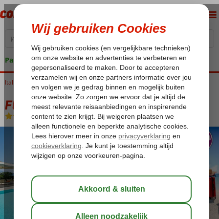
Pakketgarantie
Italië
Home
Sardinië
Alghero
Fly & Go Punta Negra Hotel
Fly & Go Punta Negra Hotel
Logies en ontbijt
-
Hotel