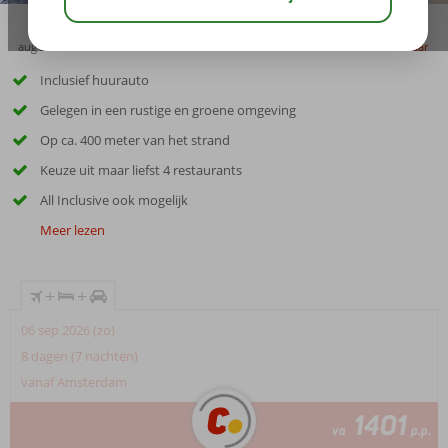
aug 28°
C
delen
bewaar
Inclusief huurauto
Gelegen in een rustige en groene omgeving
Op ca. 400 meter van het strand
Keuze uit maar liefst 4 restaurants
All Inclusive ook mogelijk
Meer lezen
+
+
06 sep 2026 (zo)
8 dagen (7 nachten)
vanaf Amsterdam
1401
va
p.p.