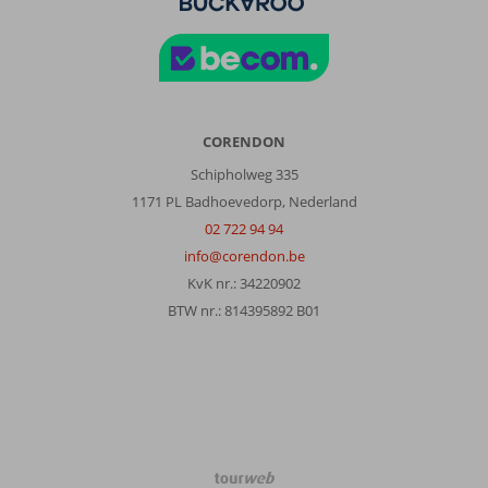
CORENDON
Schipholweg 335
1171 PL Badhoevedorp, Nederland
02 722 94 94
info@corendon.be
KvK nr.: 34220902
BTW nr.: 814395892 B01
TourWeb