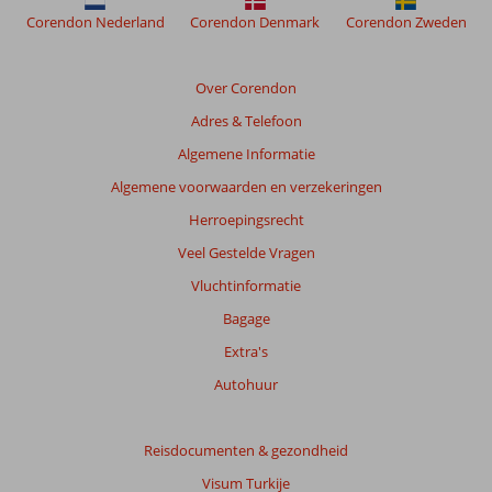
worden
Corendon Nederland
Corendon Denmark
Corendon Zweden
niet
meer
weergegeven
Over Corendon
om
Adres & Telefoon
de
relevantie
Algemene Informatie
van
Algemene voorwaarden en verzekeringen
de
getoonde
Herroepingsrecht
beoordelingen
Veel Gestelde Vragen
te
garanderen.
Vluchtinformatie
Meer
Bagage
info
over
Extra's
onze
Autohuur
beoordelingen.
Reisdocumenten & gezondheid
Visum Turkije