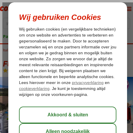
Pakketgarantie
Italië
Home
Sardinië
Castelsardo
Fly & Go Bluserena Is Serenas Badesi
Fly & Go Bluserena Is Serenas Badesi
All Inclusive
-
Hotel