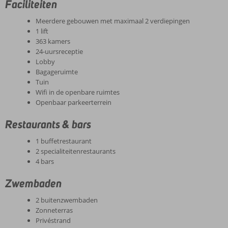
Faciliteiten
Meerdere gebouwen met maximaal 2 verdiepingen
1 lift
363 kamers
24-uursreceptie
Lobby
Bagageruimte
Tuin
Wifi in de openbare ruimtes
Openbaar parkeerterrein
Restaurants & bars
1 buffetrestaurant
2 specialiteitenrestaurants
4 bars
Zwembaden
2 buitenzwembaden
Zonneterras
Privéstrand