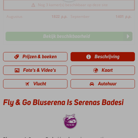
Nog 3 kamer(s) beschikbaar op deze site
Augustus
1822
p.p.
September
1401
p.p.
Bekijk beschikbaarheid
Prijzen & boeken
Beschrijving
Foto's & Video's
Kaart
Vlucht
Autohuur
Fly & Go Bluserena Is Serenas Badesi