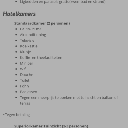
Ligbedden en parasols gratis (zwembad en strand)
Hotelkamers
Standaardkamer (2 personen)
Ca. 19-25 m²
Airconditioning
Televisie
Koelkastje
Kluisje
Koffie- en theefaciliteiten
Minibar
Wifi
Douche
Toilet
Föhn
Badjassen
Tegen een meerprijs te boeken met tuinzicht en balkon of
terras
*Tegen betaling
Superiorkamer Tuinzicht (2-3 personen)