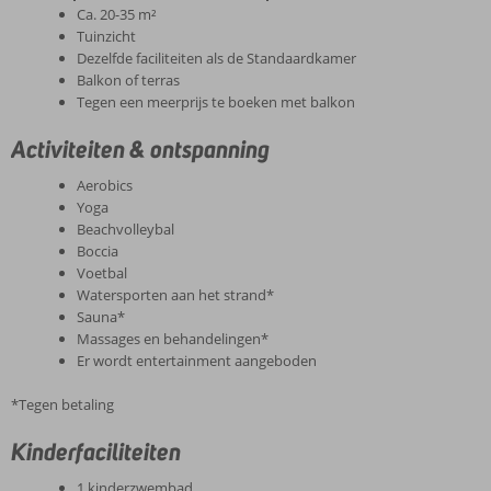
Ca. 20-35 m²
Tuinzicht
Dezelfde faciliteiten als de Standaardkamer
Balkon of terras
Tegen een meerprijs te boeken met balkon
Activiteiten & ontspanning
Aerobics
Yoga
Beachvolleybal
Boccia
Voetbal
Watersporten aan het strand*
Sauna*
Massages en behandelingen*
Er wordt entertainment aangeboden
*Tegen betaling
Kinderfaciliteiten
1 kinderzwembad