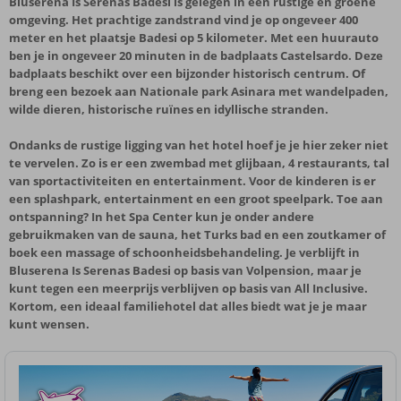
Bluserena Is Serenas Badesi is gelegen in een rustige en groene
omgeving. Het prachtige zandstrand vind je op ongeveer 400
meter en het plaatsje Badesi op 5 kilometer. Met een huurauto
ben je in ongeveer 20 minuten in de badplaats Castelsardo. Deze
badplaats beschikt over een bijzonder historisch centrum. Of
breng een bezoek aan Nationale park Asinara met wandelpaden,
wilde dieren, historische ruïnes en idyllische stranden.
Ondanks de rustige ligging van het hotel hoef je je hier zeker niet
te vervelen. Zo is er een zwembad met glijbaan, 4 restaurants, tal
van sportactiviteiten en entertainment. Voor de kinderen is er
een splashpark, entertainment en een groot speelpark. Toe aan
ontspanning? In het Spa Center kun je onder andere
gebruikmaken van de sauna, het Turks bad en een zoutkamer of
boek een massage of schoonheidsbehandeling. Je verblijft in
Bluserena Is Serenas Badesi op basis van Volpension, maar je
kunt tegen een meerprijs verblijven op basis van All Inclusive.
Kortom, een ideaal familiehotel dat alles biedt wat je je maar
kunt wensen.