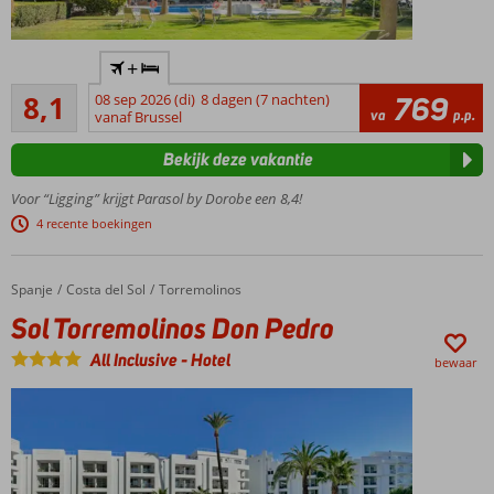
Onlangs
+
vernieuwd
Zeer goed
familiehotel
8,1
08 sep 2026 (di)
8 dagen (7 nachten)
769
319
va
p.p.
vanaf Brussel
Op
beoordelingen
steenworp
Bekijk deze vakantie
afstand
van het
Voor “Ligging” krijgt Parasol by Dorobe een 8,4!
strand en
4 recente boekingen
de
gezellige
boulevard
Spanje
Sol Torremolinos Don Pedro
Home
Costa del Sol
Torremolinos
Comfortabele
Sol Torremolinos Don Pedro
kamers tot 4
personen
All Inclusive
-
Hotel
bewaar
Perfecte prijs-
kwaliteitsverhouding!
In de
zomerperiode
verblijf je
zorgeloos