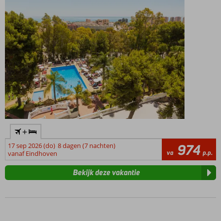
Half-,
Volpension
of All
Inclusive
mogelijk
+
17 sep 2026 (do)
8 dagen (7 nachten)
974
va
p.p.
vanaf Eindhoven
Bekijk deze vakantie