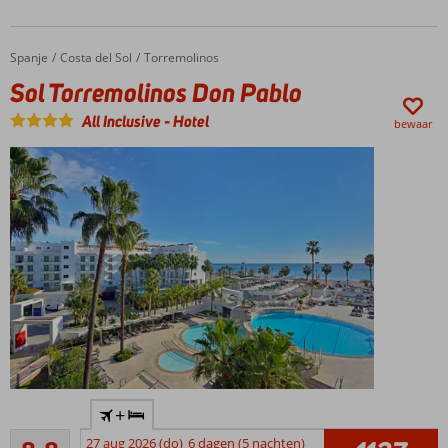
Spanje
Sol Torremolinos Don Pablo
Home
Costa del Sol
Torremolinos
Sol Torremolinos Don Pablo
All Inclusive
-
Hotel
bewaar
Ruim
+
complex
Aanrader
met vele
27 aug 2026 (do)
6 dagen (5 nachten)