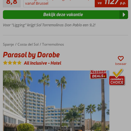
8,8
1127
99
va
p.p.
faciliteiten
vanaf Brussel
beoordelingen
Volledig
Bekijk deze vakantie
gerenoveerd
in 2018!
Voor “Ligging” krijgt Sol Torremolinos Don Pablo een 9,2!
Aan
het
strand
Spanje
Parasol by Dorobe
Home
Costa del Sol
Torremolinos
Vlak bij het
Parasol by Dorobe
centrum van
Torremolinos
All Inclusive
-
Hotel
bewaar
Halfpension,
Volpension
en All
Inclusive
ook
mogelijk