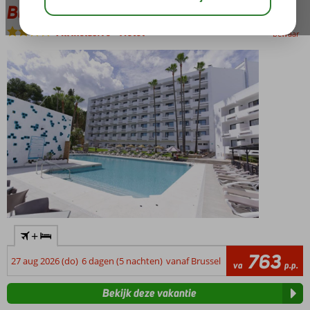
Blue Sea Al Andalus
All Inclusive
-
Hotel
bewaar
+
763
27 aug 2026 (do)
6 dagen (5 nachten)
vanaf Brussel
va
p.p.
Bekijk deze vakantie