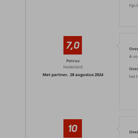
Fijn
7,0
Over
ik v
Petrus
Nederland
Over
Met partner
,
28 augustus 2024
het 
10
Over