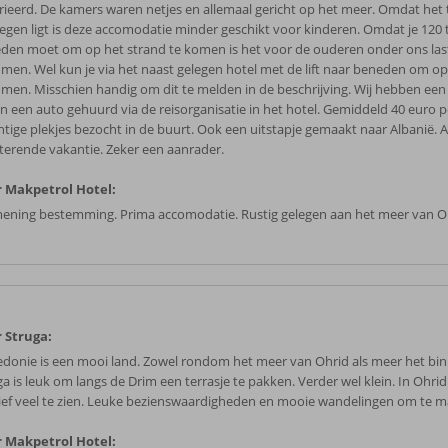
rieerd. De kamers waren netjes en allemaal gericht op het meer. Omdat het 
legen ligt is deze accomodatie minder geschikt voor kinderen. Omdat je 120
den moet om op het strand te komen is het voor de ouderen onder ons las
omen. Wel kun je via het naast gelegen hotel met de lift naar beneden om op
omen. Misschien handig om dit te melden in de beschrijving. Wij hebben een
n een auto gehuurd via de reisorganisatie in het hotel. Gemiddeld 40 euro p
htige plekjes bezocht in de buurt. Ook een uitstapje gemaakt naar Albanië. A
tterende vakantie. Zeker een aanrader.
 Makpetrol Hotel:
mening bestemming. Prima accomodatie. Rustig gelegen aan het meer van O
 Struga:
donie is een mooi land. Zowel rondom het meer van Ohrid als meer het bin
a is leuk om langs de Drim een terrasje te pakken. Verder wel klein. In Ohrid z
tief veel te zien. Leuke bezienswaardigheden en mooie wandelingen om te 
 Makpetrol Hotel: