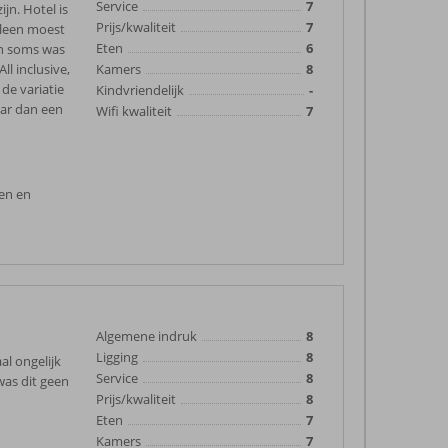
Service
7
jn. Hotel is
Prijs/kwaliteit
7
alleen moest
Eten
6
 En soms was
ll inclusive,
Kamers
8
de variatie
Kindvriendelijk
-
aar dan een
Wifi kwaliteit
7
ken en
Algemene indruk
8
Ligging
8
al ongelijk
Service
8
was dit geen
Prijs/kwaliteit
8
Eten
7
Kamers
7