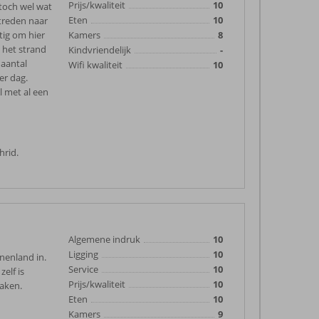
Prijs/kwaliteit
10
toch wel wat
Eten
10
 treden naar
tig om hier
Kamers
8
 het strand
Kindvriendelijk
-
 aantal
Wifi kwaliteit
10
er dag.
l met al een
hrid.
Algemene indruk
10
Ligging
10
nenland in.
Service
10
elf is
Prijs/kwaliteit
10
maken.
Eten
10
Kamers
9