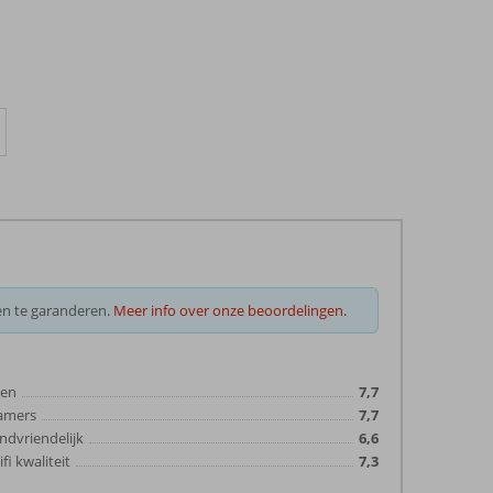
en te garanderen.
Meer info over onze beoordelingen.
ten
7,7
amers
7,7
ndvriendelijk
6,6
fi kwaliteit
7,3