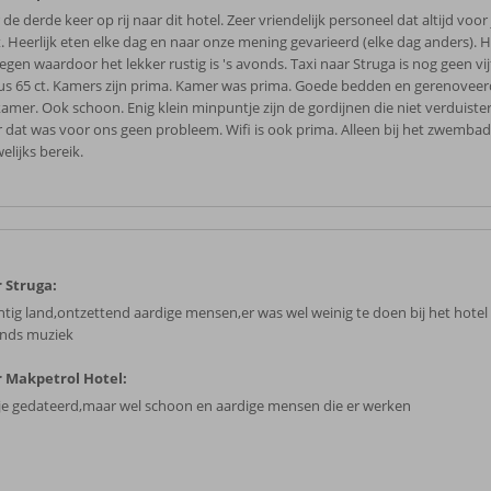
de derde keer op rij naar dit hotel. Zeer vriendelijk personeel dat altijd voor 
t. Heerlijk eten elke dag en naar onze mening gevarieerd (elke dag anders). Ho
egen waardoor het lekker rustig is 's avonds. Taxi naar Struga is nog geen vi
us 65 ct. Kamers zijn prima. Kamer was prima. Goede bedden en gerenovee
amer. Ook schoon. Enig klein minpuntje zijn de gordijnen die niet verduister
 dat was voor ons geen probleem. Wifi is ook prima. Alleen bij het zwembad
elijks bereik.
 Struga:
htig land,ontzettend aardige mensen,er was wel weinig te doen bij het hotel
nds muziek
 Makpetrol Hotel:
je gedateerd,maar wel schoon en aardige mensen die er werken