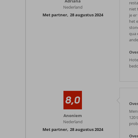
Adriana
resta
Nederland
niet
Met partner
,
28 augustus 2024
je er
het e
ston
qua 
ande
Over
Hote
bedd
8,0
Over
Mens
Anoniem
120 
Nederland
prob
Met partner
,
28 augustus 2024
Over