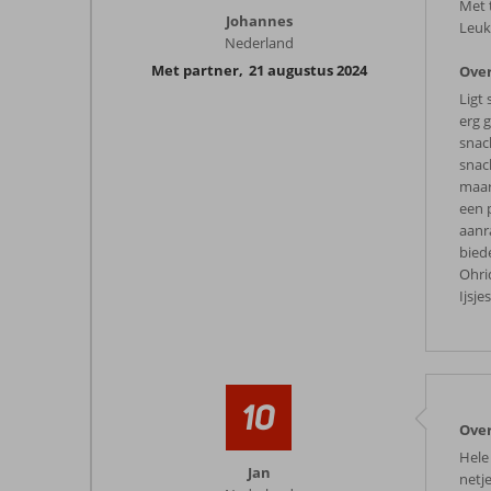
Met 
Johannes
Leuk
Nederland
Met partner
,
21 augustus 2024
Over
Ligt
erg g
snac
snack
maar
een 
aanra
bied
Ohri
Ijsj
10
Over
Hele
Jan
netj