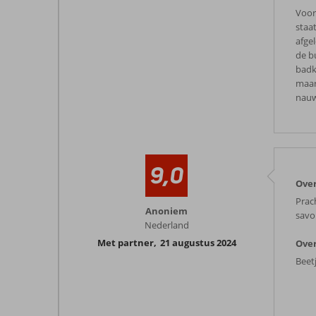
Voor 
staa
afgel
de b
badk
maar
nauw
9,0
Over
Prac
Anoniem
savo
Nederland
Met partner
,
21 augustus 2024
Over
Beet