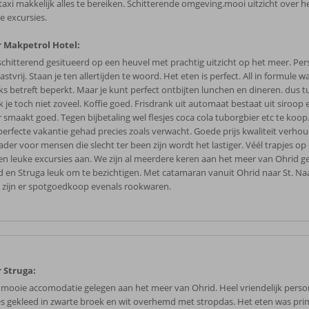
taxi makkelijk alles te bereiken. Schitterende omgeving.mooi uitzicht over h
e excursies.
 Makpetrol Hotel:
 schitterend gesitueerd op een heuvel met prachtig uitzicht op het meer. Pers
astvrij. Staan je ten allertijden te woord. Het eten is perfect. All in formule 
ks betreft beperkt. Maar je kunt perfect ontbijten lunchen en dineren. dus 
 je toch niet zoveel. Koffie goed. Frisdrank uit automaat bestaat uit siroop 
 smaakt goed. Tegen bijbetaling wel flesjes coca cola tuborgbier etc te koo
perfecte vakantie gehad precies zoals verwacht. Goede prijs kwaliteit verhou
der voor mensen die slecht ter been zijn wordt het lastiger. Véél trapjes op 
en leuke excursies aan. We zijn al meerdere keren aan het meer van Ohrid g
d en Struga leuk om te bezichtigen. Met catamaran vanuit Ohrid naar St. N
es zijn er spotgoedkoop evenals rookwaren.
 Struga:
 mooie accomodatie gelegen aan het meer van Ohrid. Heel vriendelijk perso
es gekleed in zwarte broek en wit overhemd met stropdas. Het eten was pri