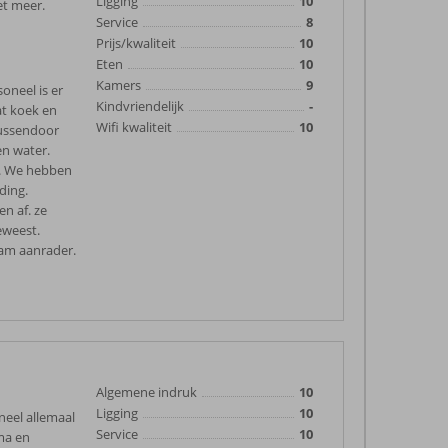
Ligging
10
et meer.
Service
8
Prijs/kwaliteit
10
Eten
10
Kamers
9
oneel is er
Kindvriendelijk
-
wat koek en
Wifi kwaliteit
10
tussendoor
en water.
p. We hebben
ding.
en af. ze
eweest.
aam aanrader.
Algemene indruk
10
Ligging
10
neel allemaal
Service
10
ma en