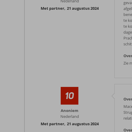
Nederland
geva
Met partner
,
21 augustus 2024
afge
bene
te k
te k
dage
Prac
schi
Over
Zie 
10
Over
Mace
Anoniem
Strug
Nederland
rela
Met partner
,
21 augustus 2024
Over