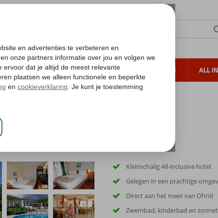
TERZON
ZONVAKANTIES
VERRE REIZEN
ALL I
ueltoeslag
Gratis annuleren*
Kleinschalig All-inclusive hotel
Gelegen in een prachtige omge
Direct aan het meer van Ohrid
Zwembad, kinderbad en zonnet