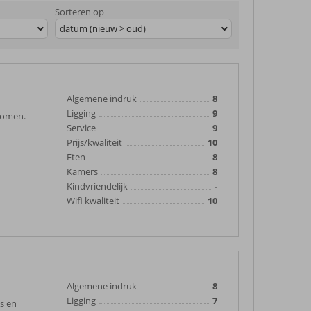
Sorteren op
datum (nieuw > oud)
Algemene indruk
8
Ligging
9
 komen.
Service
9
Prijs/kwaliteit
10
Eten
8
Kamers
8
Kindvriendelijk
-
Wifi kwaliteit
10
Algemene indruk
8
Ligging
7
s en