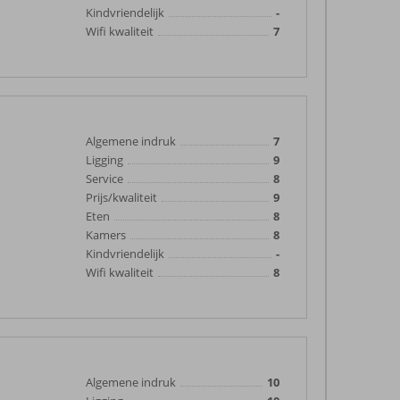
Kindvriendelijk
-
Wifi kwaliteit
7
Algemene indruk
7
Ligging
9
Service
8
Prijs/kwaliteit
9
Eten
8
Kamers
8
Kindvriendelijk
-
Wifi kwaliteit
8
Algemene indruk
10