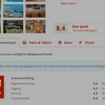
Meer lezen
8,4
Zeer goed
162 beoordelingen
oordelingen
Foto's & Video's
Kaart
Vlucht
na hun verblijf in Makpetrol Hotel
den niet meer weergegeven om de relevantie van de getoonde beoordeling
Scoreverdeling
4
Algemene indruk
8,4
E
Ligging
8,5
K
d
Service
8,8
Ki
Prijs/kwaliteit
8,8
Wi