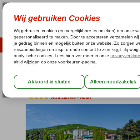
ZOMER 2026
LAST MINUTES
WIN
Pakketgarantie
Laagsteprijsgarantie*
Geen f
Macedonië
Home
Meer van Ohrid
Struga
Makpetrol Hotel
Makpetrol Hotel
All Inclusive
-
Hotel