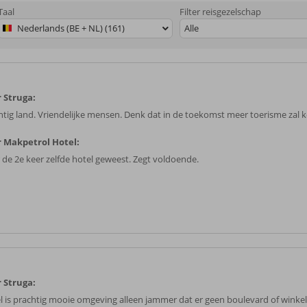
Taal
Filter reisgezelschap
Nederlands (BE + NL) (161)
Alle
 Struga:
htig land. Vriendelijke mensen. Denk dat in de toekomst meer toerisme zal
 Makpetrol Hotel:
 de 2e keer zelfde hotel geweest. Zegt voldoende.
 Struga:
l is prachtig mooie omgeving alleen jammer dat er geen boulevard of winkel