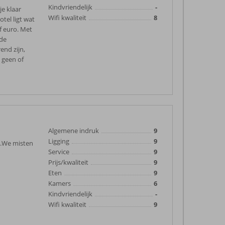
Kindvriendelijk
-
je klaar
Wifi kwaliteit
8
tel ligt wat
jf euro. Met
rde
end zijn,
 geen of
Algemene indruk
9
Ligging
9
 .We misten
Service
9
Prijs/kwaliteit
9
Eten
9
Kamers
6
Kindvriendelijk
-
Wifi kwaliteit
9