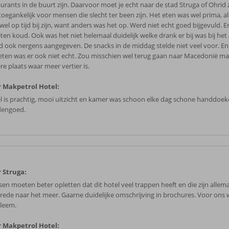
urants in de buurt zijn. Daarvoor moet je echt naar de stad Struga of Ohrid zi
 toegankelijk voor mensen die slecht ter been zijn. Het eten was wel prima, 
 wel op tijd bij zijn, want anders was het op. Werd niet echt goed bijgevuld.
ten koud. Ook was het niet helemaal duidelijk welke drank er bij was bij het A
d ook nergens aangegeven. De snacks in de middag stelde niet veel voor. En 
eten was er ook niet echt. Zou misschien wel terug gaan naar Macedonië m
re plaats waar meer vertier is.
 Makpetrol Hotel:
l is prachtig, mooi uitzicht en kamer was schoon elke dag schone handdoe
engoed.
 Struga:
en moeten beter opletten dat dit hotel veel trappen heeft en die zijn allema
trede naar het meer. Gaarne duidelijke omschrijving in brochures. Voor ons 
leem.
 Makpetrol Hotel: