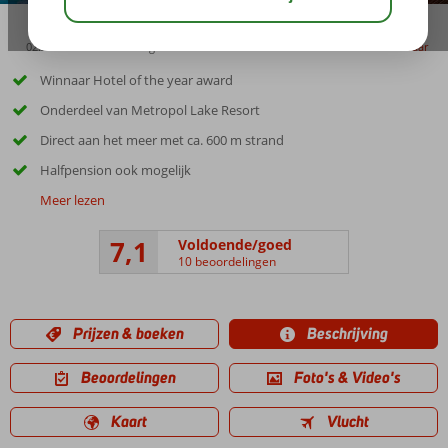
02:30
00:20
aug 31°
C
delen
bewaar
Winnaar Hotel of the year award
Onderdeel van Metropol Lake Resort
Direct aan het meer met ca. 600 m strand
Halfpension ook mogelijk
Meer lezen
7,1
Voldoende/goed
10 beoordelingen
Prijzen & boeken
Beschrijving
Beoordelingen
Foto's & Video's
Kaart
Vlucht