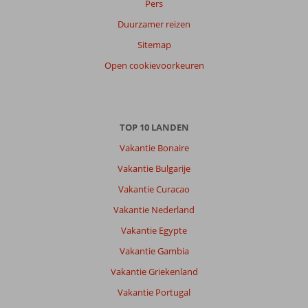
Pers
van
onze
Duurzamer reizen
klanten
Sitemap
Taal
Open cookievoorkeuren
Nederlands (BE + NL) (10)
Filter
reisgezelschap
Alle
TOP 10 LANDEN
Sorteren
Vakantie Bonaire
op
Vakantie Bulgarije
datum (nieuw > oud)
Vakantie Curacao
Vakantie Nederland
Angenita
10
Nederland
Vakantie Egypte
Alleen
,
Vakantie Gambia
16 juni 2024
Vakantie Griekenland
Vakantie Portugal
Over