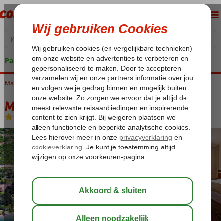
Pakketgarantie
Macedonië
Home
Meer van Ohrid
Ohrid-Stad
Metropol Hotel
Metropol Hotel
Logies en ontbijt
-
Hotel