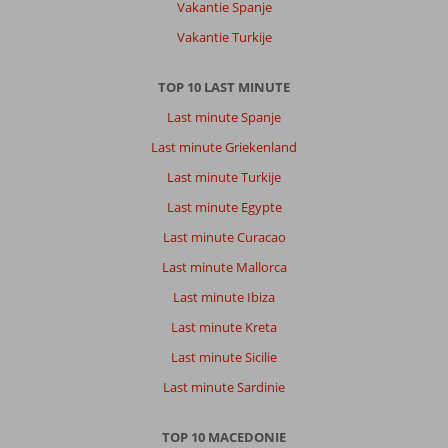
Vakantie Spanje
Ohrid-
Stad:
Vakantie Turkije
Prachtig
land.
TOP 10 LAST MINUTE
Zeker
voor
Last minute Spanje
wandelaars
Last minute Griekenland
aan
te
Last minute Turkije
bevelen,
Last minute Egypte
maar
wel
Last minute Curacao
gaan
Last minute Mallorca
als
het
Last minute Ibiza
niet
Last minute Kreta
te
warm
Last minute Sicilie
is
Last minute Sardinie
Over
Metropol
TOP 10 MACEDONIE