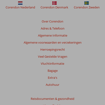
Corendon Nederland
Corendon Denmark
Corendon Zweden
Beoordelingen
die
ouder
Over Corendon
zijn
Adres & Telefoon
dan
48
Algemene Informatie
maanden
Algemene voorwaarden en verzekeringen
worden
niet
Herroepingsrecht
meer
Veel Gestelde Vragen
weergegeven
om
Vluchtinformatie
de
Bagage
relevantie
van
Extra's
de
Autohuur
getoonde
beoordelingen
te
Reisdocumenten & gezondheid
garanderen.
Meer