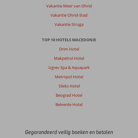
Hotel:
Vakantie Meer van Ohrid
Ik
Vakantie Ohrid-Stad
vond
het
Vakantie Struga
goed,
Wel
TOP 10 HOTELS MACEDONIE
rekening
houden
Drim Hotel
dat
Makpetrol Hotel
het
een
Izgrev Spa & Aquapark
oudere
Metropol Hotel
hotel
betreft
Sileks Hotel
en
Beograd Hotel
op
sommige
Belverde Hotel
plekken
een
opknap
beurt
Gegarandeerd veilig boeken en betalen
nodig