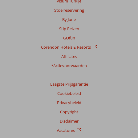
Visum Turkije
info
Stoelreservering
over
onze
By June
beoordelingen.
Stip Reizen
GOfun
Totale
score
Corendon Hotels & Resorts
Gebaseerd
Affiliates
op:
*Actievoorwaarden
10
beoordelingen
Laagste Prijsgarantie
Cookiebeleid
Scoreverdeling
Privacybeleid
Algemene indruk
7,1
Eten
6,8
Ligging
8,1
Kamers
6,6
Copyright
Service
6,8
Kindvriendelijk
-
Disclaimer
Prijs/kwaliteit
7,2
Wifi kwaliteit
7,3
Vacatures
Ervaringen