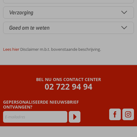
Verzorging
Goed om te weten
Lees hier
Disclaimer m.b.t. bovenstaande beschrijving.
De
beoordelingen
zijn
BEL NU ONS CONTACT CENTER
door
02 722 94 94
onze
klanten
geschreven
GEPERSONALISEERDE NIEUWSBRIEF
na
ONTVANGEN?
hun
verblijf
in
Metropol
Hotel