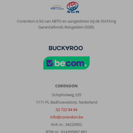
heeft.
Het
personeel
maakt
Corendon is lid van ABTO en aangesloten bij de Stichting
alles
Garantiefonds Reisgelden (SGR).
goed
zo
vriendelijk
Algemene indruk
10
Eten
10
Ligging
10
Kamers
9
Service
10
Kindvriendelijk
-
Prijs/kwaliteit
10
Wifi kwaliteit
9
CORENDON
Anoniem
9,0
Schipholweg 335
Nederland
1171 PL Badhoevedorp, Nederland
Met partner
02 722 94 94
,
info@corendon.be
16 juni 2024
KvK nr.: 34220902
BTW nr.: 814395892 B01