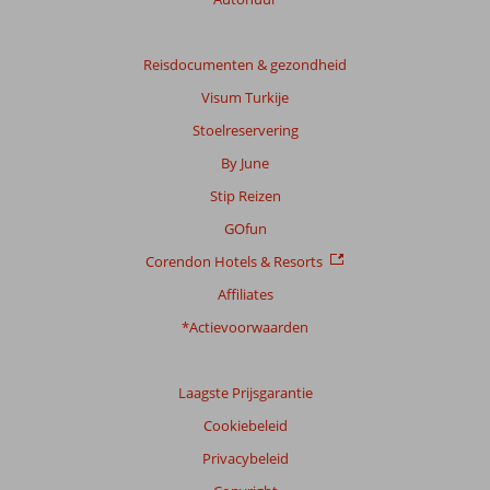
getoonde
beoordelingen
te
Reisdocumenten & gezondheid
garanderen.
Meer
Visum Turkije
info
Stoelreservering
over
onze
By June
beoordelingen.
Stip Reizen
GOfun
Corendon Hotels & Resorts
Affiliates
*Actievoorwaarden
Laagste Prijsgarantie
Cookiebeleid
Privacybeleid