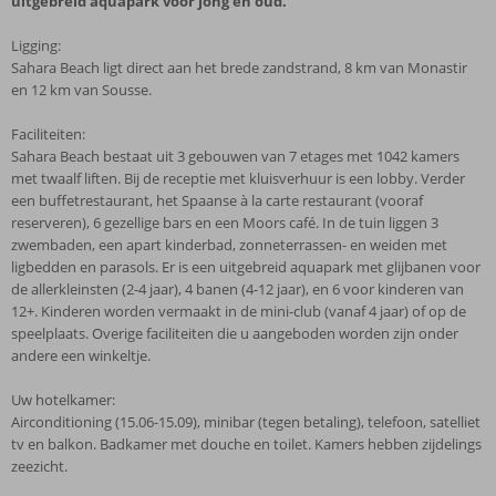
uitgebreid aquapark voor jong en oud.
Ligging:
Sahara Beach ligt direct aan het brede zandstrand, 8 km van Monastir
en 12 km van Sousse.
Faciliteiten:
Sahara Beach bestaat uit 3 gebouwen van 7 etages met 1042 kamers
met twaalf liften. Bij de receptie met kluisverhuur is een lobby. Verder
een buffetrestaurant, het Spaanse à la carte restaurant (vooraf
reserveren), 6 gezellige bars en een Moors café. In de tuin liggen 3
zwembaden, een apart kinderbad, zonneterrassen- en weiden met
ligbedden en parasols. Er is een uitgebreid aquapark met glijbanen voor
de allerkleinsten (2-4 jaar), 4 banen (4-12 jaar), en 6 voor kinderen van
12+. Kinderen worden vermaakt in de mini-club (vanaf 4 jaar) of op de
speelplaats. Overige faciliteiten die u aangeboden worden zijn onder
andere een winkeltje.
Uw hotelkamer:
Airconditioning (15.06-15.09), minibar (tegen betaling), telefoon, satelliet
tv en balkon. Badkamer met douche en toilet. Kamers hebben zijdelings
zeezicht.