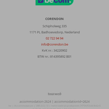
CORENDON
Schipholweg 335
1171 PL Badhoevedorp, Nederland
02 722 94 94
info@corendon.be
KvK nr.: 34220902
BTW nr.: 814395892 B01
TourWeb
©
accommodation-2624
| accommodationId=2624
NetMatch
be | Accommodation | 380.0.0.13 | netm-web-ui-production-7f756f55dd-8d2r5