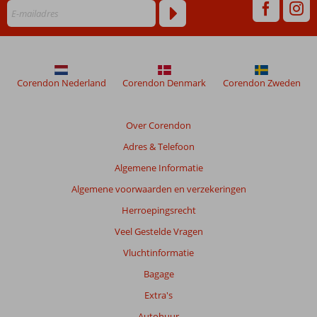
verblijf
in
Sahara
Beach
Corendon Nederland
Corendon Denmark
Corendon Zweden
Beoordelingen
die
ouder
Over Corendon
zijn
Adres & Telefoon
dan
48
Algemene Informatie
maanden
Algemene voorwaarden en verzekeringen
worden
niet
Herroepingsrecht
meer
Veel Gestelde Vragen
weergegeven
om
Vluchtinformatie
de
Bagage
relevantie
van
Extra's
de
Autohuur