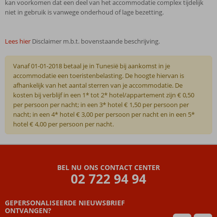
kan voorkomen dat een deel van het accommodatie complex tijdelijk
niet in gebruik is vanwege onderhoud of lage bezetting.
Lees hier
Disclaimer m.b.t. bovenstaande beschrijving.
Vanaf 01-01-2018 betaal je in Tunesië bij aankomst in je
accommodatie een toeristenbelasting. De hoogte hiervan is
afhankelijk van het aantal sterren van je accommodatie. De
kosten bij verblijf in een 1* tot 2* hotel/appartement zijn € 0,50
per persoon per nacht; in een 3* hotel € 1,50 per persoon per
nacht; in een 4* hotel € 3,00 per persoon per nacht en in een 5*
hotel € 4,00 per persoon per nacht.
De
beoordelingen
zijn
BEL NU ONS CONTACT CENTER
door
02 722 94 94
onze
klanten
geschreven
GEPERSONALISEERDE NIEUWSBRIEF
na
ONTVANGEN?
hun