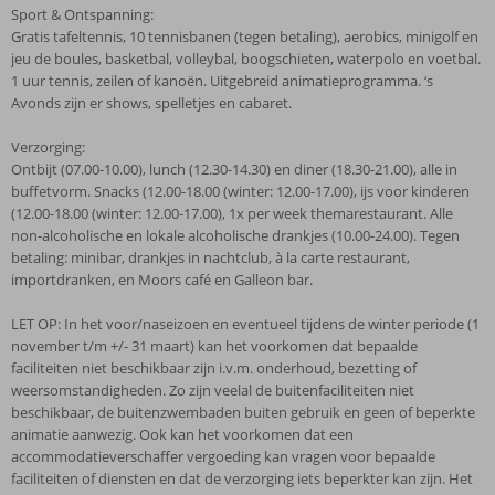
Sport & Ontspanning:
Gratis tafeltennis, 10 tennisbanen (tegen betaling), aerobics, minigolf en
jeu de boules, basketbal, volleybal, boogschieten, waterpolo en voetbal.
1 uur tennis, zeilen of kanoën. Uitgebreid animatieprogramma. ‘s
Avonds zijn er shows, spelletjes en cabaret.
Verzorging:
Ontbijt (07.00-10.00), lunch (12.30-14.30) en diner (18.30-21.00), alle in
buffetvorm. Snacks (12.00-18.00 (winter: 12.00-17.00), ijs voor kinderen
(12.00-18.00 (winter: 12.00-17.00), 1x per week themarestaurant. Alle
non-alcoholische en lokale alcoholische drankjes (10.00-24.00). Tegen
betaling: minibar, drankjes in nachtclub, à la carte restaurant,
importdranken, en Moors café en Galleon bar.
LET OP: In het voor/naseizoen en eventueel tijdens de winter periode (1
november t/m +/- 31 maart) kan het voorkomen dat bepaalde
faciliteiten niet beschikbaar zijn i.v.m. onderhoud, bezetting of
weersomstandigheden. Zo zijn veelal de buitenfaciliteiten niet
beschikbaar, de buitenzwembaden buiten gebruik en geen of beperkte
animatie aanwezig. Ook kan het voorkomen dat een
accommodatieverschaffer vergoeding kan vragen voor bepaalde
faciliteiten of diensten en dat de verzorging iets beperkter kan zijn. Het