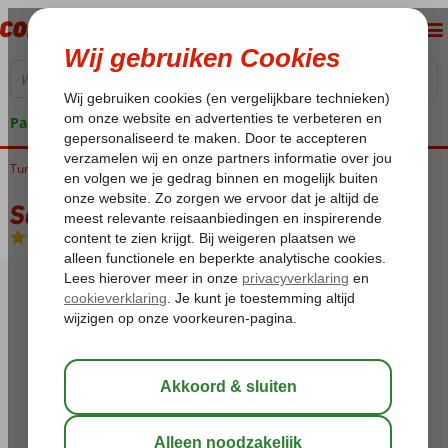
Pakketgarantie
Tunesië
Home
Golf van Hammamet
Skanes
Sahara Beach
Sahara Beach
All Inclusive
-
Hotel