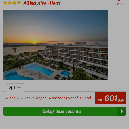
All Inclusive
-
Hotel
bewaar
+
601
27 sep 2026 (zo)
5 dagen (4 nachten)
vanaf Brussel
va
p.p.
Bekijk deze vakantie