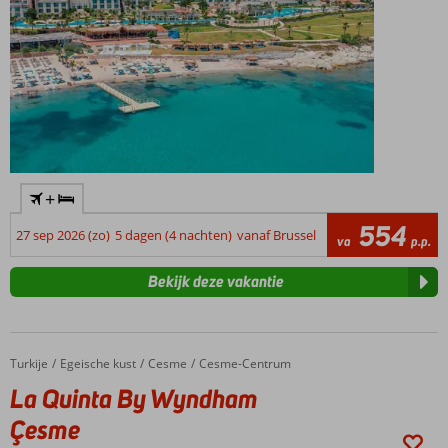
adembenemende omgeving.
+
554
27 sep 2026 (zo)
5 dagen (4 nachten)
vanaf Brussel
va
p.p.
Bekijk deze vakantie
Turkije
La Quinta By Wyndham Çesme
Home
Egeische kust
Cesme
Cesme-Centrum
La Quinta By Wyndham
Çesme