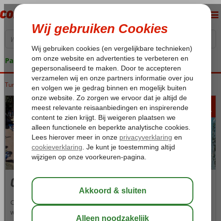
Pakketgarantie
Turkije
Home
Egeische kust
Cesme
554
va
p.p.
Cesme
Cesme aan de Egeïsche Zee is omgeven door helder, diepblauw
water en is daarmee een van de mooiste kusten van Turkije. Met zijn