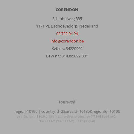
CORENDON
Schipholweg 335
1171 PL Badhoevedorp, Nederland
02 722 94 94
info@corendon.be
KvK nr.: 34220902
BTW nr.: 814395892 B01
TourWeb
©
region-10196
| countryId=2&areaId=10135&regionId=10196
NetMatch
be | Search | 380.0.0.13 | netm-web-ui-production-7f756f55dd-8km24
9:48:33 AM (9:48:33 AM) | 112 (98|64)