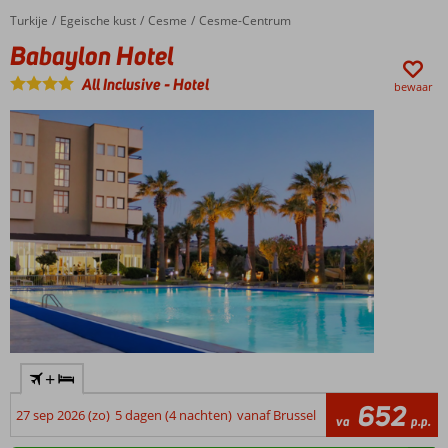
Turkije
Babaylon Hotel
Home
Egeische kust
Cesme
Cesme-Centrum
Babaylon Hotel
All Inclusive
-
Hotel
bewaar
+
652
27 sep 2026 (zo)
5 dagen (4 nachten)
vanaf Brussel
va
p.p.