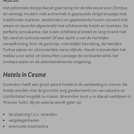
Het pittoreske dorpje Alacati gaat terug tot de 6de eeuw voor Christus
en verenigt modern met authentiek in geplaveide slingerstraatjes met
traditionele markten, windmolens en gepleisterde huizen versierd met
erkers en lavendel afgewisseld met schitterende hotels en boetieks. De
perfecte zonvakantie; dat is een schitterend breed en lang strand met
fijn zand en turkoois water! Of wat dacht u van de hartelijke
verwelkoming door de gastvrije, vriendelijke bevolking, de heerlijke
Turkse wijnen en uitzonderlijke verse olijfolie. Alacati is bovendien het
mekka voor wind- en kitesurfers vanwege de constante wind, het
ondiepe water en de adembenemende omgeving.
Hotels in Cesme
Corendon heeft een groot aantal hotels in de aanbieding in Cesme. De
hotels worden met de grootste zorg geselecteerd om uw vakantie zo
comfortabel mogelijk te maken. Bovendien kunt u in Alacati verblijven in
‘Premier Solto’. Bij de selectie wordt gelet op:
de plaatsing t.o.v. stranden
eetgelegenheden
eventuele stadscentra