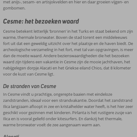
met anijs-, sesam- en artisjokvelden en hier en daar groeien vijgen- en
gombomen.
Cesme: het bezoeken waard
Cesme betekent letterlijk ‘bronnen’ in het Turks en staat bekend om zijn
warme, thermale bronwater. Boven de stad torent een middeleeuws
fort uit dat een geweldig uitzicht over het plaatsje en de haven biedt. De
archeologische verzameling in het fort, met tal van opgravingen, is meer
dan de moeite waard. Andere bezienswaardigheden die het bezoeken
waard zijn tijdens een vakantie in Cesme zijn de mooie jachthaven, het
nabijgelegen dorpje Alacati en het Griekse eiland Chios, dat 8 kilometer
voor de kust van Cesme ligt.
De stranden van Cesme
In Cesme vindt u prachtige, ongerepte baaien met eindeloze
zandstranden, ideaal voor een strandvakantie. Doordat het zandstrand
Ilica langzaam afloopt in zee en kristalhelder water heeft, is het hier zeer
geschikt voor gezinnen met kinderen. Pirlanta is het rustigere zusje van
Ilica en is vooral geliefd onder kitesurfers. En dankzij het thermale,
warme bronwater voelt de zee aangenaam warm aan.
Alacati