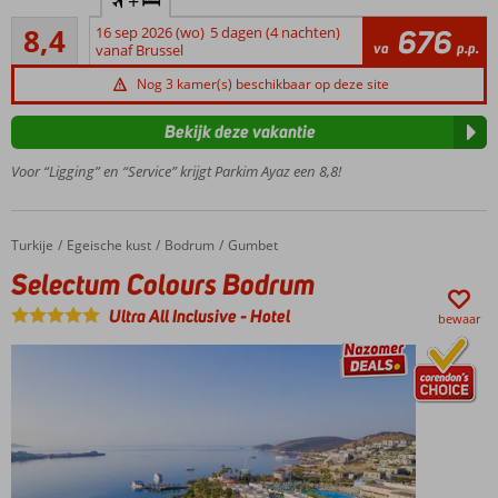
+
Hotel of
Zeer goed
the year
8,4
16 sep 2026 (wo)
5 dagen (4 nachten)
676
620
va
p.p.
award
vanaf Brussel
beoordelingen
In
Nog 3 kamer(s) beschikbaar op deze site
Gümbet
gelegen
Bekijk deze vakantie
en aan
het
Voor “Ligging” en “Service” krijgt Parkim Ayaz een 8,8!
strand
All
Inclusive
Turkije
Selectum Colours Bodrum
Home
Egeische kust
Bodrum
Gumbet
van
Selectum Colours Bodrum
10.00 tot
00.00
Ultra All Inclusive
-
Hotel
bewaar
uur
2 à-la-
carterestaurants