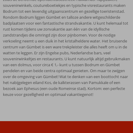
souvenirwinkels, coutureboetiekjes en typische visrestaurants maken
Bodrum tot een levendig uitgaanscentrum en gezellige toeristenstad.
Rondom Bodrum liggen Gümbet en talloze andere witgeschilderde
badplaatsen voor een fantastische strandvakantie. U kunt helemaal tot
rust komen tijdens uw zonvakantie aan één van de idyllische
zandstrandjes die omringd zijn door pijnbomen. Voor de nodige
verkoeling neemt u een duik in het kristalheldere water. Het bruisende
centrum van Gümbet is een ware trekpleister die alles heeft om u in de
watten te leggen. Er zijn Engelse pubs, Nederlandse bars, veel
souvenirwinkeltjes en restaurants. U kunt natuurlijk altijd gebruikmaken
van een dolmus, voor circa € 1,- kunt u tussen Bodrum en Gümbet
pendelen en van beide centra optimaal genieten. Om maar te zwijgen
over de omgeving van Gümbet! Wat te denken van een boottocht naar
het nabijgelegen eiland Kos, de kalkterassen van Pamukkale of een
bezoek aan Ephesus (een oude Romeinse stad). Kortom: een perfecte
keuze voor gezelligheid en optimaal vakantiegenot!