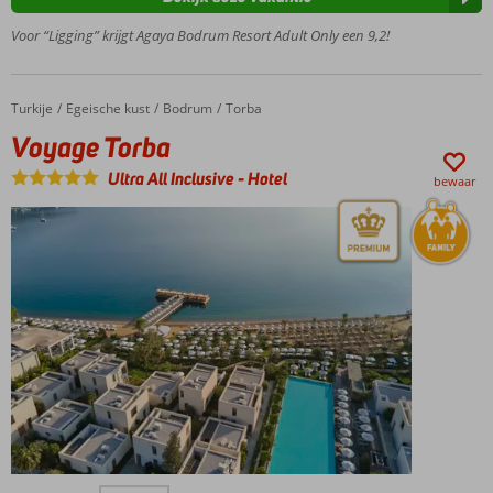
Prachtig
uitzicht
Voor “Ligging” krijgt Agaya Bodrum Resort Adult Only een 9,2!
op het
kasteel
Privé
Turkije
Voyage Torba
Home
Egeische kust
Bodrum
Torba
zand-/kiezelstrand
Voyage Torba
met pier en
platform
Ultra All Inclusive
-
Hotel
bewaar
Stijlvol
vakantiecomplex
Duurzamere
keuze
Vakantieparadijs