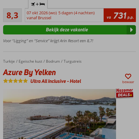
+
zwembaden
Zeer goed
8,3
07 okt 2026 (wo)
5 dagen (4 nachten)
731
Direct
40
va
p.p.
vanaf Brussel
aan
beoordelingen
het
Bekijk deze vakantie
strand
Diverse à-la-
Voor “Ligging” en “Service” krijgt Arin Resort een 8,7!
carterestaurants
Miniclub
voor de
Turkije
Azure By Yelken
Home
Egeische kust
Bodrum
Turgutreis
kids
Azure By Yelken
Ultra All Inclusive
-
Hotel
bewaar