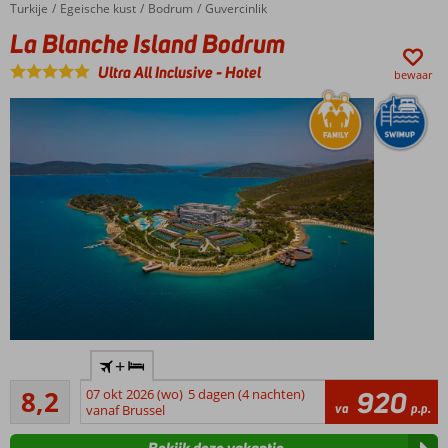
Zwembaden,
Turkije
La Blanche Island Bodrum
Home
Egeische kust
Bodrum
Guvercinlik
glijbanen en
La Blanche Island Bodrum
apart
kinderbad
Ultra All Inclusive
-
Hotel
bewaar
Ontspan
in het
Turks
bad en
de
sauna
Luxe
+
topper
Zeer goed
8,2
07 okt 2026 (wo)
5 dagen (4 nachten)
920
Diverse
31
va
p.p.
vanaf Brussel
restaurants
beoordelingen
Aquapark