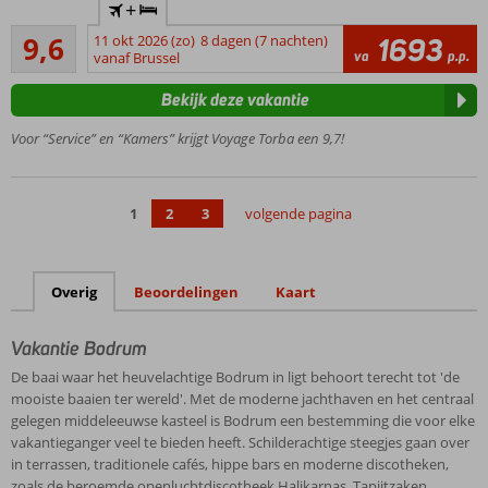
+
van Voyage
Uitmuntend
keten
9,6
11 okt 2026 (zo)
8 dagen (7 nachten)
1693
26
va
p.p.
vanaf Brussel
Luxe en
beoordelingen
verzorgde
Bekijk deze vakantie
kamers
24/7
Voor “Service” en “Kamers” krijgt Voyage Torba een 9,7!
Ultra All
Inclusive
formule
1
2
3
volgende pagina
Winnaar
Hotel of
the year
award
Overig
Beoordelingen
Kaart
Vakantie Bodrum
De baai waar het heuvelachtige Bodrum in ligt behoort terecht tot 'de
mooiste baaien ter wereld'. Met de moderne jachthaven en het centraal
gelegen middeleeuwse kasteel is Bodrum een bestemming die voor elke
vakantieganger veel te bieden heeft. Schilderachtige steegjes gaan over
in terrassen, traditionele cafés, hippe bars en moderne discotheken,
zoals de beroemde openluchtdiscotheek Halikarnas. Tapijtzaken,