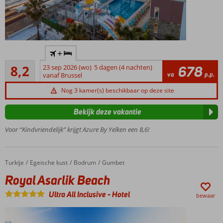
Volledig
+
gerenoveerd
Zeer goed
in winter
8,2
23 sep 2026 (wo)
5 dagen (4 nachten)
678
24
va
p.p.
'25/'26
vanaf Brussel
beoordelingen
Rustige
Nog 3 kamer(s) beschikbaar op deze site
ligging aan
het
Bekijk deze vakantie
privéstrand
Voor “Kindvriendelijk” krijgt Azure By Yelken een 8,6!
Meerdere
zwembaden
en glijbanen
24/7
Turkije
Royal Asarlik Beach
Home
Egeische kust
Bodrum
Gumbet
drankjes
Royal Asarlik Beach
met
Ultra All
Ultra All Inclusive
-
Hotel
bewaar
Inclusive