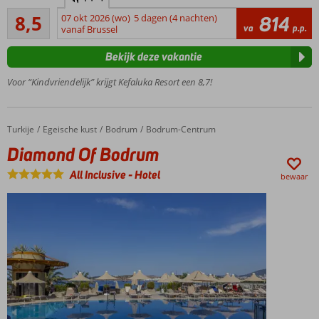
familiehotel
Aanrader
8,5
07 okt 2026 (wo)
5 dagen (4 nachten)
814
Aquapark
55
va
p.p.
vanaf Brussel
met
beoordelingen
glijbanen
Bekijk deze vakantie
5 à-la-
carterestaurants
Voor “Kindvriendelijk” krijgt Kefaluka Resort een 8,7!
Modern
Spa en
Beauty
Turkije
Diamond Of Bodrum
Home
Egeische kust
Bodrum
Bodrum-Centrum
Centre
Diamond Of Bodrum
Duurzamere
keuze
All Inclusive
-
Hotel
bewaar