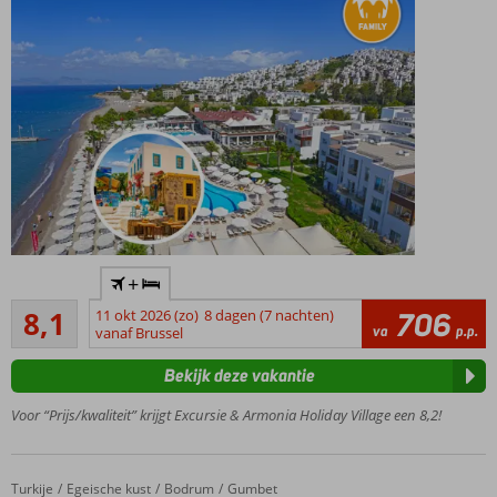
Inclusief
+
excursie
Zeer goed
naar
8,1
11 okt 2026 (zo)
8 dagen (7 nachten)
706
157
va
p.p.
Kos per
vanaf Brussel
beoordelingen
ferry!
Bekijk deze vakantie
Favoriet
familiehotel,
Voor “Prijs/kwaliteit” krijgt Excursie & Armonia Holiday Village een 8,2!
direct aan
het
privéstrand
Turkije
Ayaz Aqua Beach
Home
Egeische kust
Bodrum
Gumbet