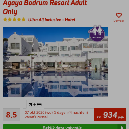
Agaya Bodrum Resort Adult
Only
Ultra All Inclusive
-
Hotel
bewaar
Only
+
Adult:
Aanrader
min.
8,5
07 okt 2026 (wo)
5 dagen (4 nachten)
934
42
va
p.p.
leeftijd
vanaf Brussel
beoordelingen
16 jaar
Bekijk deze vakantie