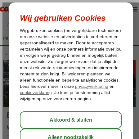
Pakketgarantie
Turkije
Home
Egeische kust
Bodrum
423
va
p.p.
Bodrum
Vakantie Bodrum
De baai waar het heuvelachtige Bodrum in ligt behoort terecht tot