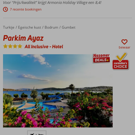
Voor “Prijs/kwaliteit” krijgt Armonia Holiday Village een 8,4!
glijbanen
7 recente boekingen
3 à-la-
carterestaurants
Leuke
Turkije
Parkim Ayaz
Home
Egeische kust
Bodrum
Gumbet
activiteiten
Parkim Ayaz
voor jong
én oud
All Inclusive
-
Hotel
bewaar
Winnaar