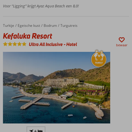
Gumbet
Voor “Ligging” krijgt Ayaz Aqua Beach een 8,0!
Ruime
kamers
Zwembad
Turkije
Kefaluka Resort
Home
Egeische kust
Bodrum
Turgutreis
met
Kefaluka Resort
glijbanen
Ultra All Inclusive
-
Hotel
bewaar
Ideaal
+