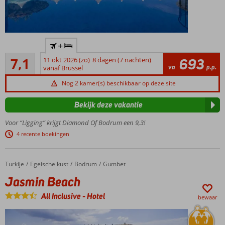
Direct
+
aan
Voldoende/goed
het
7,1
11 okt 2026 (zo)
8 dagen (7 nachten)
693
44
va
p.p.
strand
vanaf Brussel
beoordelingen
Uitzicht
Nog 2 kamer(s) beschikbaar op deze site
op zee
en het
Bekijk deze vakantie
kasteel
van
Voor “Ligging” krijgt Diamond Of Bodrum een 9,3!
Bodrum
4 recente boekingen
Ideaal
familiehotel
Turkije
Jasmin Beach
Home
Egeische kust
Bodrum
Gumbet
Een
heerlijk
Jasmin Beach
spa
All Inclusive
-
Hotel
center
bewaar
Fijn
zwembad