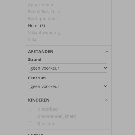
Appartement
Bed & Breakfast
Boutique hotel
Hotel
(3)
Vakantiewoning
Villa
AFSTANDEN
Strand
Centrum
KINDEREN
Kinderbad
Kindvriendelijkheid
Miniclub