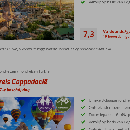
Verblijf op basis van Lo
7,3
Voldoende/g
19 beoordelinge
ice” en “Prijs/kwaliteit” krijgt Winter Rondreis Cappadocië 4* een 7,8!
ondreizen
Rondreizen Turkije
eis Cappadocië
Zie beschrijving
Unieke 8-daagse rondrei
Ontdek adembenemend
Excursiepakket € 169,- p
Verblijf op basis van Lo
Only Adult; min. leeftijd