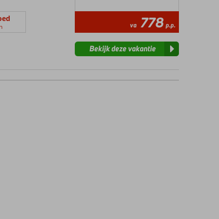
oed
778
va
p.p.
n
Bekijk deze vakantie