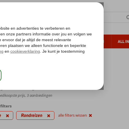
TERZON
ZONVAKANTIES
VERRE REIZEN
ALL I
ueltoeslag
Gratis annuleren*
ondreizen
eizen
jfer,
211
beoordelingen
dkoopste prijs, 3 aanbiedingen
filters
e
Rondreizen
alle filters wissen