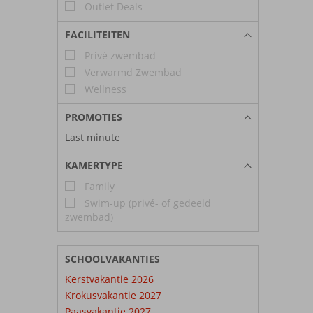
Outlet Deals
FACILITEITEN
Privé zwembad
Verwarmd Zwembad
Wellness
PROMOTIES
Last minute
KAMERTYPE
Family
Swim-up (privé- of gedeeld
zwembad)
SCHOOLVAKANTIES
Kerstvakantie 2026
Krokusvakantie 2027
Paasvakantie 2027