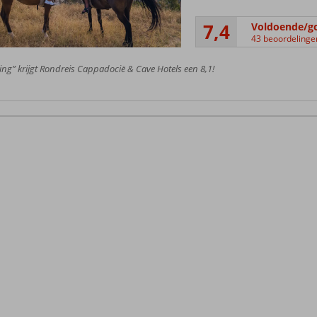
7,4
Voldoende/g
43 beoordelinge
ing” krijgt Rondreis Cappadocië & Cave Hotels een 8,1!