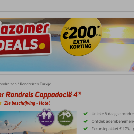
Rondreis Cappadocië 4*
ondreizen
Rondreizen Turkije
r Rondreis Cappadocië 4*
Zie beschrijving
-
Hotel
Unieke 8-daagse rondrei
Ontdek adembenemend
Excursiepakket € 179, - 