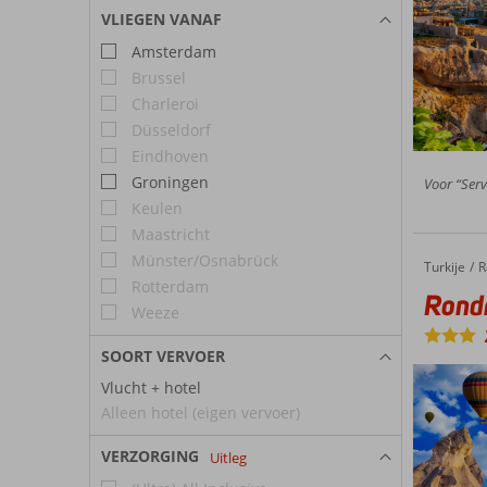
VLIEGEN VANAF
Amsterdam
Brussel
Charleroi
Düsseldorf
Eindhoven
Groningen
Voor “Serv
Keulen
Maastricht
Münster/Osnabrück
Turkije
Rondreis Cappadocië
Home
R
Rotterdam
Rondr
Weeze
SOORT VERVOER
Vlucht + hotel
Alleen hotel (eigen vervoer)
VERZORGING
Uitleg