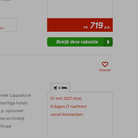
719
va
p.p.
en
Bekijk deze vakantie
bewaar
+
treek Cappadocië
01 mrt 2027 (ma)
tachtige hotels
8 dagen (7 nachten)
.p. optioneel
vanaf Amsterdam
gies en Ontbijt
 16 jaar