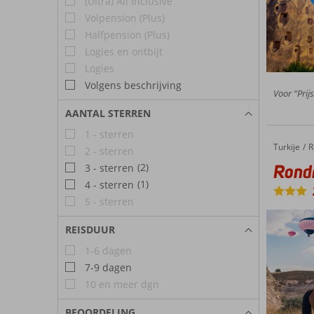
(Ultra) All Inclusive
Volpension (Plus)
Halfpension (Plus)
Logies en ontbijt
Logies
Volgens beschrijving
Voor “Prij
AANTAL STERREN
1 - sterren
Turkije
Rondreis Cappadocië & Cave Hotels
Home
R
2 - sterren
Rondr
(2)
3 - sterren
(1)
4 - sterren
5 - sterren
REISDUUR
1-6 dagen
7-9 dagen
10 en meer dgn
BEOORDELING