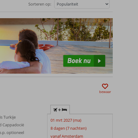
Sorteren op:
bewaar
+
s Turkije
01 mrt 2027 (ma)
 Cappadocië
8 dagen (7 nachten)
p.p. optioneel
vanaf Amsterdam