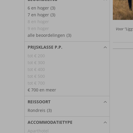
6 en hoger
(3)
7 en hoger
(3)
8 en hoger
9 en hoger
Voor “Ligg
alle beoordelingen
(3)
PRIJSKLASSE P.P.
tot € 200
tot € 300
tot € 400
tot € 500
tot € 700
€ 700 en meer
REISSOORT
Rondreis
(3)
ACCOMMODATIETYPE
Aparthotel