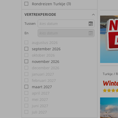
(3)
Rondreizen Turkije
VERTREKPERIODE
Tussen
En
augustus 2026
september 2026
oktober 2026
november 2026
december 2026
januari 2027
Turkije
Winter 
Home
R
februari 2027
Winte
maart 2027
april 2027
mei 2027
juni 2027
juli 2027