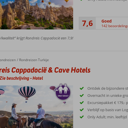
7,6
Goed
142 beoordeling
s/kwaliteit” krijgt Rondreis Cappadocië een 7,9!
ondreizen
Rondreizen Turkije
eis Cappadocië & Cave Hotels
Zie beschrijving
-
Hotel
Ontdek de bijzondere s
Overnacht in unieke gro
Excursiepakket € 179,- p
Verblijf op basis van Lo
Only Adult; min. leeftijd