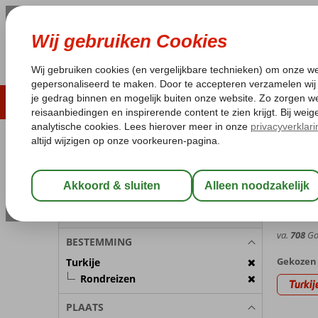
ZOMER 2026
LAST MINUTES
WIN
Pakketgarantie
Laagsteprijsgarantie*
Geen f
REISGEZELSCHAP
Turkije
Home
R
Kamer 1:
2 Personen
Rondr
Wijzig Reisgezelschap
7,5
Gem. ci
va.
708
Goe
BESTEMMING
Gekozen 
Turkije
Rondreizen
Turkij
PLAATS