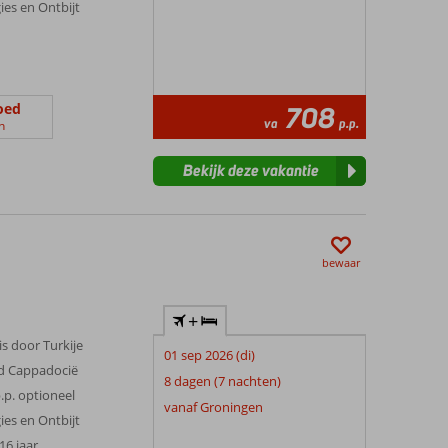
gies en Ontbijt
oed
708
va
p.p.
n
Bekijk deze vakantie
bewaar
+
s door Turkije
01 sep 2026 (di)
 Cappadocië
8 dagen (7 nachten)
.p. optioneel
vanaf Groningen
gies en Ontbijt
 16 jaar