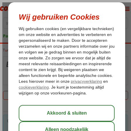
Pakketgarantie
Turkije
Home
Turkse Riviera
Antalya
Excursiereizen Turkse Riviera
Excursiereizen Turkse Riviera
Kaart
Filter 0 aanbiedingen
Voor de gekozen criteria hebben we helaas geen
mogelijkheden. Tip: verwijder een of meerdere criteria om toch