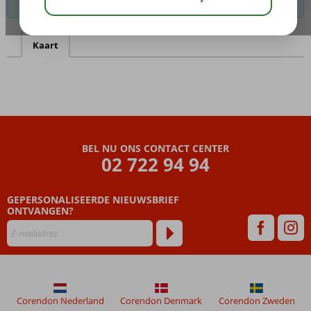
mogelijkheden te vinden.
Kaart
BEL NU ONS CONTACT CENTER
02 722 94 94
GEPERSONALISEERDE NIEUWSBRIEF
ONTVANGEN?
Corendon Nederland
Corendon Denmark
Corendon Zweden