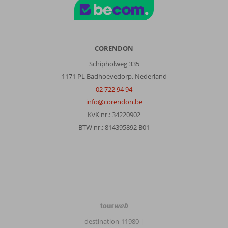
CORENDON
Schipholweg 335
1171 PL Badhoevedorp, Nederland
02 722 94 94
info@corendon.be
KvK nr.: 34220902
BTW nr.: 814395892 B01
TourWeb
©
destination-11980
|