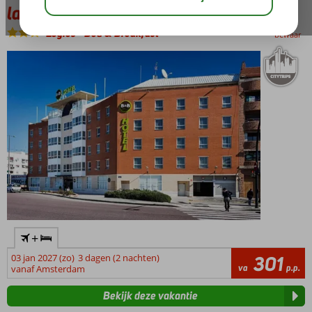
la Ciencias
Logies
-
Bed & Breakfast
bewaar
+
03 jan 2027 (zo)
3 dagen (2 nachten)
301
va
p.p.
vanaf Amsterdam
Bekijk deze vakantie