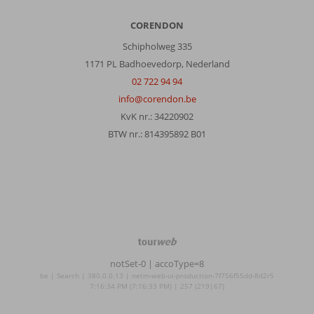
CORENDON
Schipholweg 335
1171 PL Badhoevedorp, Nederland
02 722 94 94
info@corendon.be
KvK nr.: 34220902
BTW nr.: 814395892 B01
TourWeb
©
notSet-0
| accoType=8
NetMatch
be | Search | 380.0.0.13 | netm-web-ui-production-7f756f55dd-8d2r5
7:16:34 PM (7:16:33 PM) | 257 (219|67)