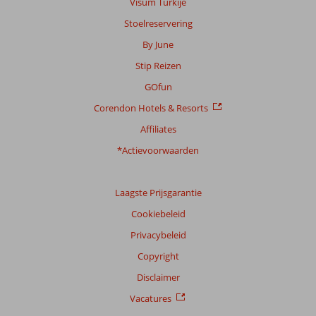
Visum Turkije
getoonde
Stoelreservering
beoordelingen
te
By June
garanderen.
Stip Reizen
Meer
info
GOfun
over
Corendon Hotels & Resorts
onze
beoordelingen.
Affiliates
*Actievoorwaarden
Laagste Prijsgarantie
Cookiebeleid
Privacybeleid
Copyright
Disclaimer
Vacatures