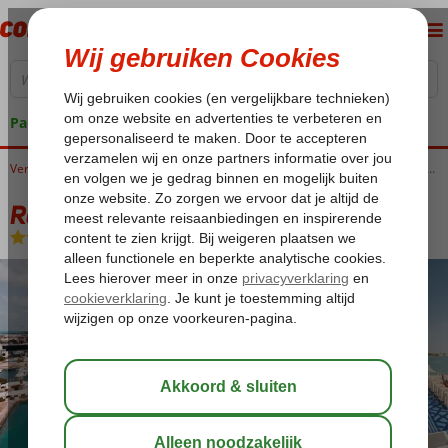
Pakketgarantie
Home
Verenigde Arabische Emiraten
Abu Dhabi
Downtown
Royal M Hotel By Gewan Abu Dhabi
Royal M Hotel By Gewan Abu Dhabi
Logies en ontbijt
-
Hotel