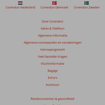
Hotel
Corendon Nederland
Corendon Denmark
Corendon Zweden
By
Gewan
Abu
Over Corendon
Dhabi
Adres & Telefoon
Beoordelingen
Algemene Informatie
die
Algemene voorwaarden en verzekeringen
ouder
zijn
Herroepingsrecht
dan
Veel Gestelde Vragen
48
maanden
Vluchtinformatie
worden
Bagage
niet
meer
Extra's
weergegeven
Autohuur
om
de
relevantie
Reisdocumenten & gezondheid
van
de