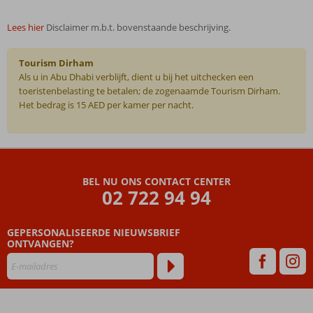
Lees hier
Disclaimer m.b.t. bovenstaande beschrijving.
Tourism Dirham
Als u in Abu Dhabi verblijft, dient u bij het uitchecken een
toeristenbelasting te betalen; de zogenaamde Tourism Dirham.
Het bedrag is 15 AED per kamer per nacht.
De
beoordelingen
zijn
BEL NU ONS CONTACT CENTER
door
02 722 94 94
onze
klanten
geschreven
GEPERSONALISEERDE NIEUWSBRIEF
na
ONTVANGEN?
hun
verblijf
in
Royal
M