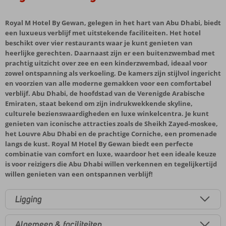
Royal M Hotel By Gewan, gelegen in het hart van Abu Dhabi, biedt
een luxueus verblijf met uitstekende faciliteiten. Het hotel
beschikt over vier restaurants waar je kunt genieten van
heerlijke gerechten. Daarnaast zijn er een buitenzwembad met
prachtig uitzicht over zee en een kinderzwembad, ideaal voor
zowel ontspanning als verkoeling. De kamers zijn stijlvol ingericht
en voorzien van alle moderne gemakken voor een comfortabel
verblijf. Abu Dhabi, de hoofdstad van de Verenigde Arabische
Emiraten, staat bekend om zijn indrukwekkende skyline,
culturele bezienswaardigheden en luxe winkelcentra. Je kunt
genieten van iconische attracties zoals de Sheikh Zayed-moskee,
het Louvre Abu Dhabi en de prachtige Corniche, een promenade
langs de kust. Royal M Hotel By Gewan biedt een perfecte
combinatie van comfort en luxe, waardoor het een ideale keuze
is voor reizigers die Abu Dhabi willen verkennen en tegelijkertijd
willen genieten van een ontspannen verblijf!
Ligging
Algemeen & faciliteiten