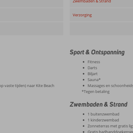
Zwembaden & Strand
Verzorging
Sport & Ontspanning
Fitness
Darts
Biljart
Sauna*
p vaste tijden) naar Kite Beach
Massages en schoonheid
*Tegen betaling
Zwembaden & Strand
1 buitenzwembad
1 kinderzwembad
Zonneterras met gratis l
Gratis badhanddoekenser