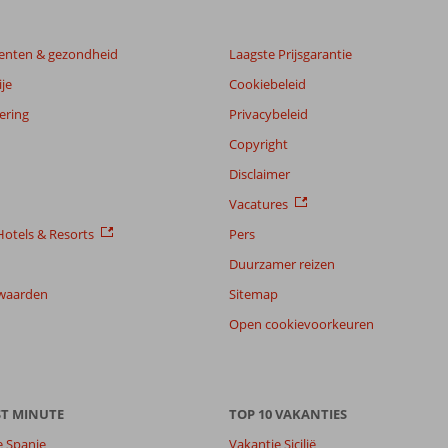
enten & gezondheid
Laagste Prijsgarantie
je
Cookiebeleid
ering
Privacybeleid
Copyright
Disclaimer
Vacatures
otels & Resorts
Pers
Duurzamer reizen
waarden
Sitemap
Open cookievoorkeuren
ST MINUTE
TOP 10 VAKANTIES
e Spanje
Vakantie Sicilië