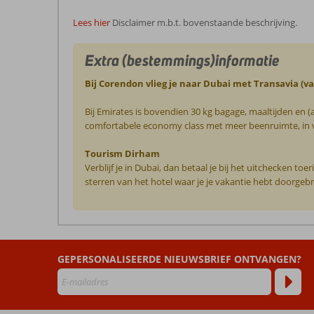
Lees hier
Disclaimer m.b.t. bovenstaande beschrijving.
Extra (bestemmings)informatie
Bij Corendon vlieg je naar Dubai met Transavia (
Bij Emirates is bovendien 30 kg bagage, maaltijden en (
comfortabele economy class met meer beenruimte, in ve
Tourism Dirham
Verblijf je in Dubai, dan betaal je bij het uitchecken t
sterren van het hotel waar je je vakantie hebt doorgebr
De
beoordelingen
zijn
GEPERSONALISEERDE NIEUWSBRIEF ONTVANGEN?
door
onze
klanten
geschreven