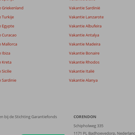
e Griekenland
Vakantie Sardinië
 Turkije
Vakantie Lanzarote
e Egypte
Vakantie Albufeira
e Curacao
Vakantie Antalya
e Mallorca
Vakantie Madeira
 Ibiza
Vakantie Bonaire
e Kreta
Vakantie Rhodos
Sicilie
Vakantie Italië
 Sardinie
Vakantie Alanya
n bij de Stichting Garantiefonds
CORENDON
Schipholweg 335
1171 PL Badhoevedorp, Nederlan