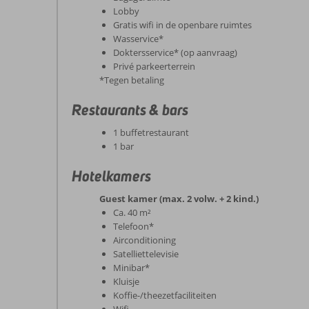
Lobby
Gratis wifi in de openbare ruimtes
Wasservice*
Doktersservice* (op aanvraag)
Privé parkeerterrein
*Tegen betaling
Restaurants & bars
1 buffetrestaurant
1 bar
Hotelkamers
Guest kamer (max. 2 volw. + 2 kind.)
Ca. 40 m²
Telefoon*
Airconditioning
Satelliettelevisie
Minibar*
Kluisje
Koffie-/theezetfaciliteiten