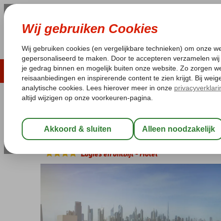
ZOMER 2026
LAST MINUTES
WIN
Pakketgarantie
Laagsteprijsgarantie*
Geen f
Verenigde Arabische Emiraten
Home
Dubai
Jumeirah
Jumeirah R
Jumeirah Rotana
Logies en ontbijt
-
Hotel