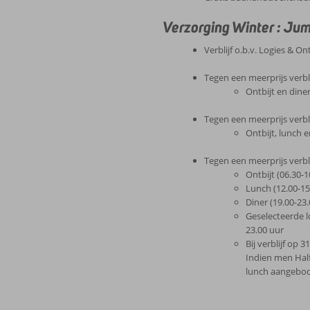
Verzorging Winter : Ju
Verblijf o.b.v. Logies & Ont
Tegen een meerprijs verbli
Ontbijt en dine
Tegen een meerprijs verbli
Ontbijt, lunch e
Tegen een meerprijs verblijf
Ontbijt (06.30-1
Lunch (12.00-15
Diner (19.00-23.
Geselecteerde l
23.00 uur
Bij verblijf op 
Indien men Hal
lunch aangebod