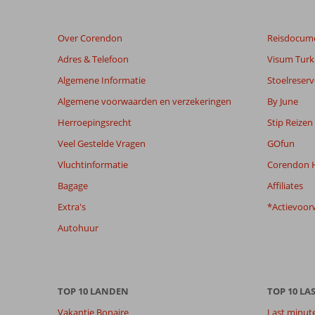
na
hun
verblijf
Over Corendon
Reisdocum
in
Jumeirah
Adres & Telefoon
Visum Turki
Rotana
Algemene Informatie
Stoelreserv
Algemene voorwaarden en verzekeringen
By June
Beoordelingen
die
Herroepingsrecht
Stip Reizen
ouder
Veel Gestelde Vragen
GOfun
zijn
dan
Vluchtinformatie
Corendon H
48
Bagage
Affiliates
maanden
worden
Extra's
*Actievoor
niet
Autohuur
meer
weergegeven
om
de
relevantie
TOP 10 LANDEN
TOP 10 LA
van
Vakantie Bonaire
Last minut