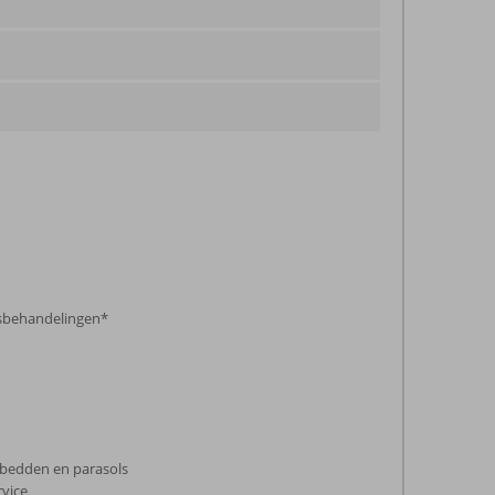
sbehandelingen*
igbedden en parasols
vice