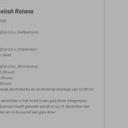
meirah Rotana
bijt:
jf je o.b.v. Halfpension:
r
jf je o.b.v. Volpension:
n diner
 je o.b.v. All Inclusive:
0.30 uur)
.00 uur)
00 uur)
okale alcoholische en alcoholvrije drankjes van 12.00 tot
31 december in het hotel is een gala diner inbegrepen.
fpension heeft geboekt wordt er op 31 december een
en en in de avond een gala diner