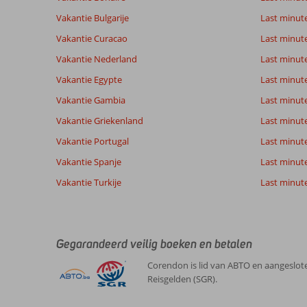
de
getoonde
Vakantie Bulgarije
Last minut
beoordelingen
Vakantie Curacao
Last minute
te
garanderen.
Vakantie Nederland
Last minut
Meer
Vakantie Egypte
Last minut
info
over
Vakantie Gambia
Last minut
onze
Vakantie Griekenland
Last minute
beoordelingen.
Vakantie Portugal
Last minut
Vakantie Spanje
Last minute 
Vakantie Turkije
Last minute
Gegarandeerd veilig boeken en betalen
Corendon is lid van ABTO en aangeslote
Reisgelden (SGR).