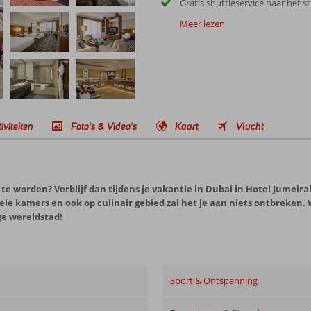
Gratis shuttleservice naar het s
Meer lezen
iviteiten
Foto's & Video's
Kaart
Vlucht
e worden? Verblijf dan tijdens je vakantie in Dubai in Hotel Jumeirah
 kamers en ook op culinair gebied zal het je aan niets ontbreken. Wee
ige wereldstad!
Sport & Ontspanning