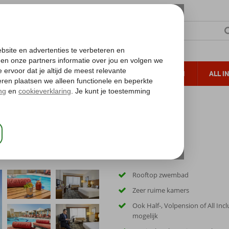
TERZON
ZONVAKANTIES
VERRE REIZEN
ALL I
ueltoeslag
Gratis annuleren*
otana
Rooftop zwembad
Zeer ruime kamers
Ook Half-, Volpension of All Incl
mogelijk