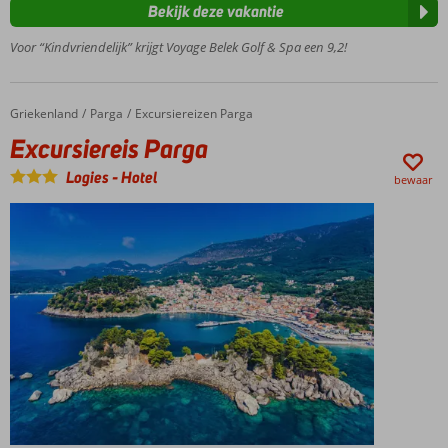
Bekijk deze vakantie
met
glijbanen
Voor “Kindvriendelijk” krijgt Voyage Belek Golf & Spa een 9,2!
Meerdere
restaurants
Mooie
Griekenland
Excursiereis Parga
Home
Parga
Excursiereizen Parga
ruime
Excursiereis Parga
kamers
Volledig
Logies
-
Hotel
bewaar
gerenoveerd
in 2019