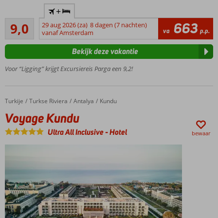
Unieke
+
manier om
Uitstekend
Parga te
663
9,0
29 aug 2026 (za)
8 dagen (7 nachten)
6
va
p.p.
ontdekken
vanaf Amsterdam
beoordelingen
Excursiepakket
Bekijk deze vakantie
nu slechts €
109,- p.p.
Voor “Ligging” krijgt Excursiereis Parga een 9,2!
Paxos &
Antipaxos
Meteora
Turkije
Voyage Kundu
Home
Turkse Riviera
Antalya
Kundu
klooster
Voyage Kundu
&
Zagoria
Ultra All Inclusive
-
Hotel
bewaar