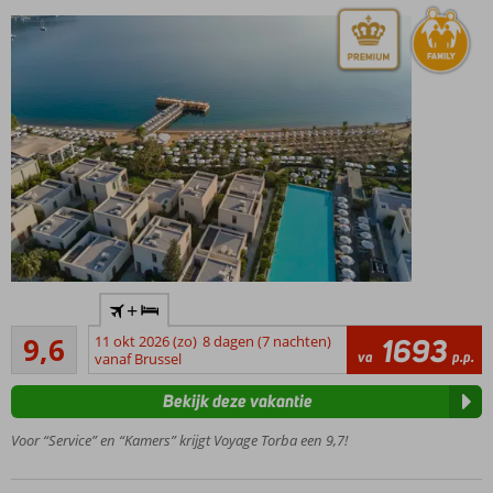
Vakantieparadijs
+
van Voyage
Uitmuntend
keten
9,6
11 okt 2026 (zo)
8 dagen (7 nachten)
1693
26
va
p.p.
vanaf Brussel
Luxe en
beoordelingen
verzorgde
Bekijk deze vakantie
kamers
24/7
Voor “Service” en “Kamers” krijgt Voyage Torba een 9,7!
Ultra All
Inclusive