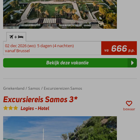
+
02 dec 2026 (wo)
5 dagen (4 nachten)
666
va
p.p.
vanaf Brussel
Bekijk deze vakantie
Griekenland
Excursiereis Samos 3*
Home
Samos
Excursiereizen Samos
Excursiereis Samos 3*
Logies
-
Hotel
bewaar