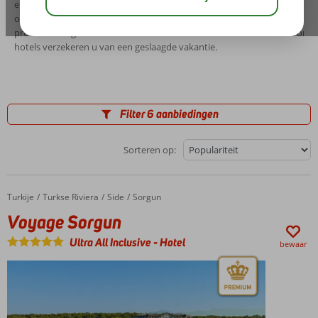
elk hotel een gastvrije ontvangst. De de uitstekende service en vele facili
ook op culinair gebied biedt de Voyage hotelketen elke dag voor groot 
proberen die geserveerd worden in buffetvorm. Ook kunt u kiezen om in
hotels verzekeren u van een geslaagde vakantie.
Filter 6 aanbiedingen
Sorteren op:
Turkije
Voyage Sorgun
Home
Turkse Riviera
Side
Sorgun
Voyage Sorgun
Ultra All Inclusive
-
Hotel
bewaar