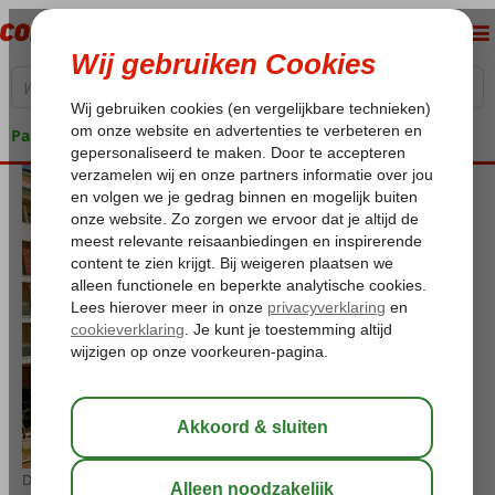
Pakketgarantie
De stijlvolle hotels van de Voyage keten zorgen voo een geweldig vakantie