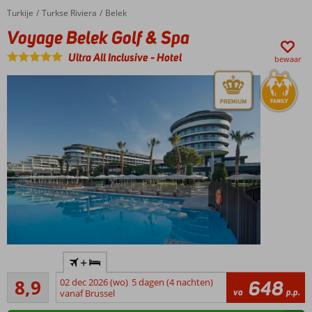
formule
Turkije
Voyage Belek Golf & Spa
Home
Turkse Riviera
Belek
Winnaar
Voyage Belek Golf & Spa
Hotel of
the year
Ultra All Inclusive
-
Hotel
bewaar
award
Winnaar
+
Hotel of
Aanrader
the year
8,9
02 dec 2026 (wo)
5 dagen (4 nachten)
648
24
va
p.p.
award
vanaf Brussel
beoordelingen
Aquapark