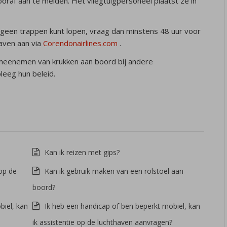
af aan te melden. Het vliegtuigpersoneel plaatst ze in
 geen trappen kunt lopen, vraag dan minstens 48 uur voor
haven aan via
Corendonairlines.com
.
meenemen van krukken aan boord bij andere
leeg hun beleid.
Kan ik reizen met gips?
op de
Kan ik gebruik maken van een rolstoel aan
boord?
biel, kan
Ik heb een handicap of ben beperkt mobiel, kan
ik assistentie op de luchthaven aanvragen?