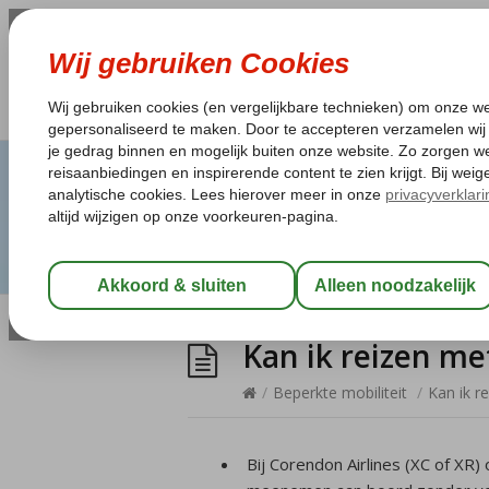
Kan ik reizen me
/
Beperkte mobiliteit
/
Kan ik r
Bij Corendon Airlines (XC of XR)