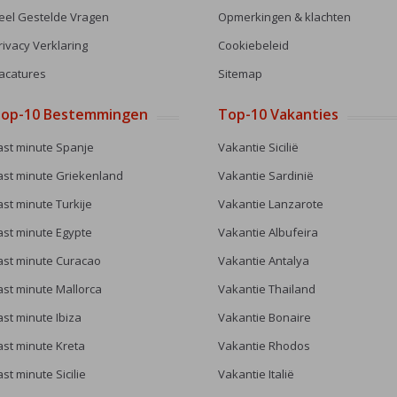
eel Gestelde Vragen
Opmerkingen & klachten
rivacy Verklaring
Cookiebeleid
acatures
Sitemap
op-10 Bestemmingen
Top-10 Vakanties
ast minute Spanje
Vakantie Sicilië
ast minute Griekenland
Vakantie Sardinië
ast minute Turkije
Vakantie Lanzarote
ast minute Egypte
Vakantie Albufeira
ast minute Curacao
Vakantie Antalya
ast minute Mallorca
Vakantie Thailand
ast minute Ibiza
Vakantie Bonaire
ast minute Kreta
Vakantie Rhodos
ast minute Sicilie
Vakantie Italië