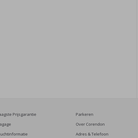
aagste Prijsgarantie
Parkeren
agage
Over Corendon
luchtinformatie
Adres & Telefoon