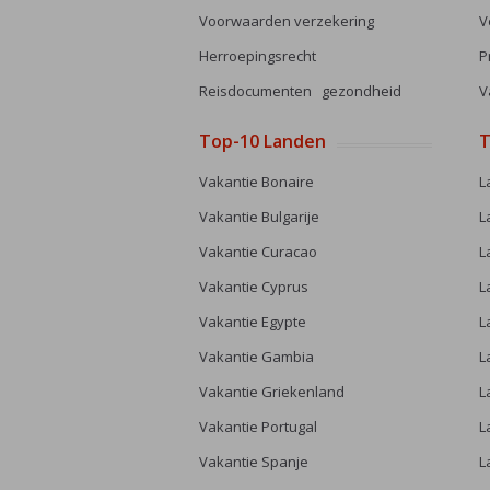
Voorwaarden verzekering
V
Herroepingsrecht
P
Reisdocumenten gezondheid
V
Top-10 Landen
T
Vakantie Bonaire
L
Vakantie Bulgarije
L
Vakantie Curacao
L
Vakantie Cyprus
L
Vakantie Egypte
L
Vakantie Gambia
L
Vakantie Griekenland
L
Vakantie Portugal
L
Vakantie Spanje
L