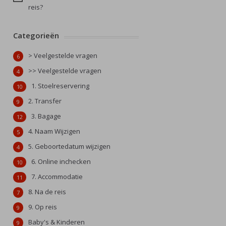
reis?
Categorieën
> Veelgestelde vragen
6
>> Veelgestelde vragen
4
1. Stoelreservering
10
2. Transfer
9
3. Bagage
12
4. Naam Wijzigen
5
5. Geboortedatum wijzigen
4
6. Online inchecken
10
7. Accommodatie
11
8. Na de reis
7
9. Op reis
9
Baby's & Kinderen
9