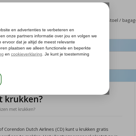
Klantenservice
Mijn Corendon
Stoel / baga
t krukken?
eizen met krukken?
 of Corendon Dutch Airlines (CD) kunt u krukken gratis