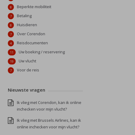
Beperkte mobiliteit
8
Betaling
7
Huisdieren
8
Over Corendon
7
Reisdocumenten
4
Uw boeking / reservering
11
Uw vlucht
19
Voor de reis
7
Nieuwste vragen
Ik vlieg met Corendon, kan ik online
inchecken voor mijn vlucht?
Ik vlieg met Brussels Airlines, kan ik
online inchecken voor mijn vlucht?