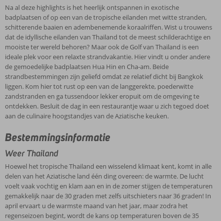
altijd
in
eilanden
een
Na al deze highlights is het heerlijk ontspannen in exotische
voorop.
alle
met
veelzijdige
badplaatsen of op een van de tropische eilanden met witte stranden,
Ontdek
Hotels
delen
witte
bestemming
schitterende baaien en adembenemende koraalriffen. Wist u trouwens
dit
en/of
van
stranden,
waar
dat de idyllische eilanden van Thailand tot de meest schilderachtige en
magische
appartementen
het
schitterende
naast
mooiste ter wereld behoren? Maar ook de Golf van Thailand is een
land
in
Aziatische
baaien
een
ideale plek voor een relaxte strandvakantie. Hier vindt u onder andere
Corendon
in
land
Thailand
en
relaxte
de gemoedelijke badplaatsen Hua Hin en Cha-am. Beide
biedt
het
één
adembenemende
strandvakantie
strandbestemmingen zijn geliefd omdat ze relatief dicht bij Bangkok
u
zuidoosten
ding
koraalriffen.
heel
liggen. Kom hier tot rust op een van de langgerekte, poederwitte
een
van
overeen:
Wist
veel
zandstranden en ga tussendoor lekker eropuit om de omgeving te
fijn
Azië,
de
u
valt
ontdekken. Besluit de dag in een restaurantje waar u zich tegoed doet
aanbod
met
warmte.
trouwens
te
aan de culinaire hoogstandjes van de Aziatische keuken.
aan
z’n
De
dat
ontdekken.
accommodaties,
vele
lucht
de
Denk
Bestemmingsinformatie
om
mystieke
voelt
idyllische
bijvoorbeeld
uw
tempels
vaak
Weer Thailand
eilanden
aan
vakantie
en
vochtig
van
al
Hoewel het tropische Thailand een wisselend klimaat kent, komt in alle
in
culturele
en
Thailand
die
delen van het Aziatische land één ding overeen: de warmte. De lucht
Thailand
schatten,
klam
tot
schitterende
voelt vaak vochtig en klam aan en in de zomer stijgen de temperaturen
zo
omgeven
aan
de
tempelcomplexen
gemakkelijk naar de 30 graden met zelfs uitschieters naar 36 graden! In
aangenaam
door
en
meest
en
april ervaart u de warmste maand van het jaar, maar zodra het
mogelijk
schitterende
in
schilderachtige
mooi
regenseizoen begint, wordt de kans op temperaturen boven de 35
te
natuur.