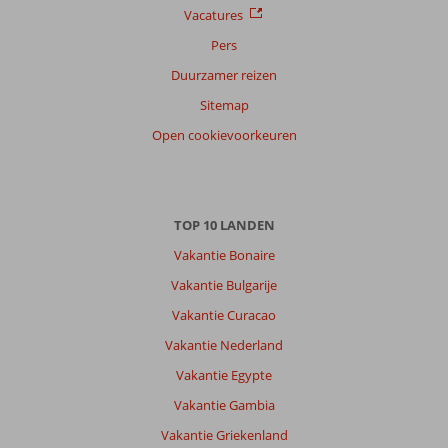
8
dagelijks
Vacatures
tot
leven
Pers
9
afspeelt.
uur.
De
Duurzamer reizen
Bekijk
leukste
Sitemap
onze
manier
uitgebreide
om
Open cookievoorkeuren
informatie
het
over
hart
het
van
klimaat
deze
TOP 10 LANDEN
van
wereldstad
Thailand
.
te
Vakantie Bonaire
verkennen?
Vakantie Bulgarije
Oer-
Hollands,
Vakantie Curacao
op
Vakantie Nederland
de
fiets!
Vakantie Egypte
Ver
Vakantie Gambia
weg
van
Vakantie Griekenland