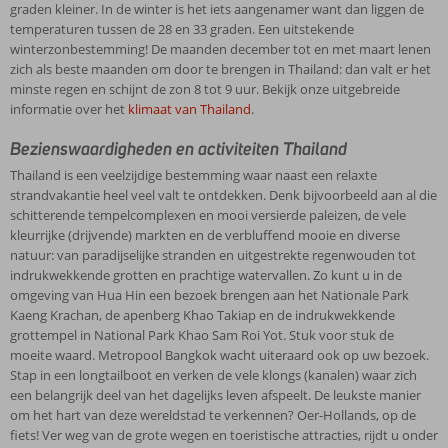
de
en
versierde
graden kleiner. In de winter is het iets aangenamer want dan liggen de
maken.
Bezoek
zomer
mooiste
paleizen,
temperaturen tussen de 28 en 33 graden. Een uitstekende
Uw
de
stijgen
ter
de
winterzonbestemming! De maanden december tot en met maart lenen
accommodatie
legendarische
de
wereld
vele
zich als beste maanden om door te brengen in Thailand: dan valt er het
is
brug
temperaturen
behoren?
kleurrijke
minste regen en schijnt de zon 8 tot 9 uur. Bekijk onze uitgebreide
met
over
gemakkelijk
Maar
(drijvende)
informatie over het
klimaat van Thailand
.
grote
de
naar
ook
markten
zorg
River
de
de
en
Bezienswaardigheden en activiteiten Thailand
geselecteerd
Kwai,
30
Golf
de
en
de
Thailand is een veelzijdige bestemming waar naast een relaxte
graden
van
verbluffend
hierbij
mysterieuze
strandvakantie heel veel valt te ontdekken. Denk bijvoorbeeld aan al die
met
Thailand
mooie
is
ruïnes
schitterende tempelcomplexen en mooi versierde paleizen, de vele
zelfs
is
en
onder
van
kleurrijke (drijvende) markten en de verbluffend mooie en diverse
uitschieters
een
diverse
andere
koningsstad
natuur: van paradijselijke stranden en uitgestrekte regenwouden tot
naar
ideale
natuur:
gelet
Ayutthaya
indrukwekkende grotten en prachtige watervallen. Zo kunt u in de
36
plek
van
op
en
omgeving van Hua Hin een bezoek brengen aan het Nationale Park
graden!
voor
paradijselijke
faciliteiten
laat
Kaeng Krachan, de apenberg Khao Takiap en de indrukwekkende
In
een
stranden
en
u
grottempel in National Park Khao Sam Roi Yot. Stuk voor stuk de
april
relaxte
en
de
meevoeren
moeite waard. Metropool Bangkok wacht uiteraard ook op uw bezoek.
ervaart
strandvakantie.
uitgestrekte
ligging
in
Stap in een longtailboot en verken de vele klongs (kanalen) waar zich
u
Hier
regenwouden
ten
een
een belangrijk deel van het dagelijks leven afspeelt. De leukste manier
de
vindt
tot
opzichte
bootje
om het hart van deze wereldstad te verkennen? Oer-Hollands, op de
warmste
u
indrukwekkende
van
over
fiets! Ver weg van de grote wegen en toeristische attracties, rijdt u onder
maand
onder
grotten