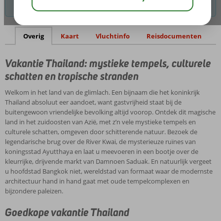
schatten
het
mogelijkheden te vinden.
en
land
tropische
Goedkope
Kaart
van
stranden
vakantie
de
Overig
Kaart
Vluchtinfo
Reisdocumenten
Thailand
glimlach.
Een
Vluchtinfo
Na
Vakantie Thailand: mystieke tempels, culturele
bijnaam
al
schatten en tropische stranden
die
deze
het
highlights
Welkom in het land van de glimlach. Een bijnaam die het koninkrijk
koninkrijk
Bestemmingsinformatie
is
Thailand absoluut eer aandoet, want gastvrijheid staat bij de
Thailand
het
Weer
buitengewoon vriendelijke bevolking altijd voorop. Ontdek dit magische
absoluut
heerlijk
Thailand
land in het zuidoosten van Azië, met z’n vele mystieke tempels en
eer
ontspannen
culturele schatten, omgeven door schitterende natuur. Bezoek de
aandoet,
Hoewel
in
legendarische brug over de River Kwai, de mysterieuze ruïnes van
want
het
exotische
koningsstad Ayutthaya en laat u meevoeren in een bootje over de
gastvrijheid
tropische
badplaatsen
kleurrijke, drijvende markt van Damnoen Saduak. En natuurlijk vergeet
staat
Thailand
of
Bezienswaardigheden
u hoofdstad Bangkok niet, wereldstad van formaat waar de modernste
bij
een
op
en
architectuur hand in hand gaat met oude tempelcomplexen en
de
wisselend
een
activiteiten
bijzondere paleizen.
buitengewoon
klimaat
van
Thailand
vriendelijke
kent,
de
Thailand
Goedkope vakantie Thailand
bevolking
komt
tropische
is