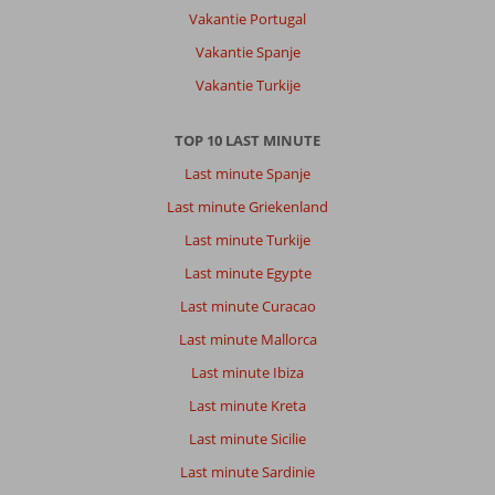
de
Vakantie Portugal
grote
wegen
Vakantie Spanje
en
Vakantie Turkije
toeristische
attracties,
rijdt
TOP 10 LAST MINUTE
u
Last minute Spanje
onder
begeleiding
Last minute Griekenland
van
Last minute Turkije
een
gids
Last minute Egypte
door
Last minute Curacao
achterafstraatjes
en
Last minute Mallorca
steegjes
Last minute Ibiza
en
ervaart
Last minute Kreta
u
Last minute Sicilie
het
échte
Last minute Sardinie
Bangkok.