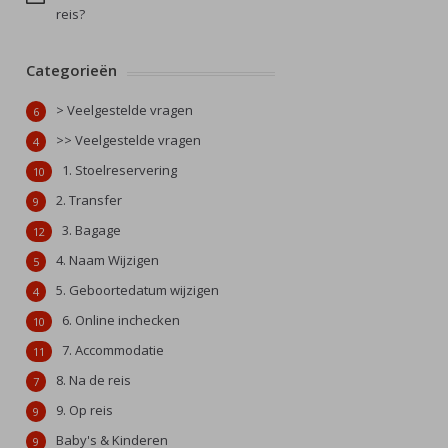
reis?
Categorieën
> Veelgestelde vragen
6
>> Veelgestelde vragen
4
1. Stoelreservering
10
2. Transfer
9
3. Bagage
12
4. Naam Wijzigen
5
5. Geboortedatum wijzigen
4
6. Online inchecken
10
7. Accommodatie
11
8. Na de reis
7
9. Op reis
9
Baby's & Kinderen
9