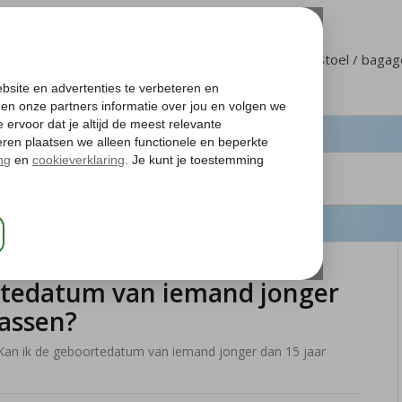
Klantenservice
Mijn Corendon
Stoel / baga
rtedatum van iemand jonger
passen?
Kan ik de geboortedatum van iemand jonger dan 15 jaar