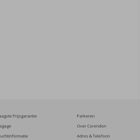
aagste Prijsgarantie
Parkeren
agage
Over Corendon
luchtinformatie
Adres & Telefoon