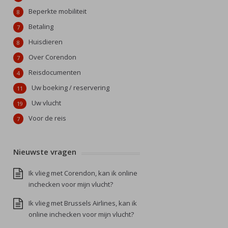
Beperkte mobiliteit
8
Betaling
7
Huisdieren
8
Over Corendon
7
Reisdocumenten
4
Uw boeking / reservering
11
Uw vlucht
19
Voor de reis
7
Nieuwste vragen
Ik vlieg met Corendon, kan ik online
inchecken voor mijn vlucht?
Ik vlieg met Brussels Airlines, kan ik
online inchecken voor mijn vlucht?