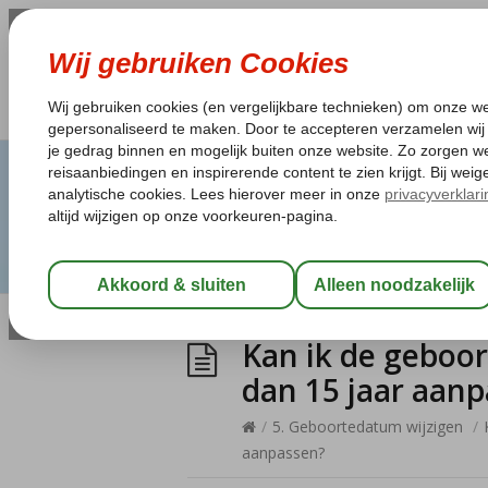
Kan ik de geboo
dan 15 jaar aan
/
5. Geboortedatum wijzigen
/
aanpassen?