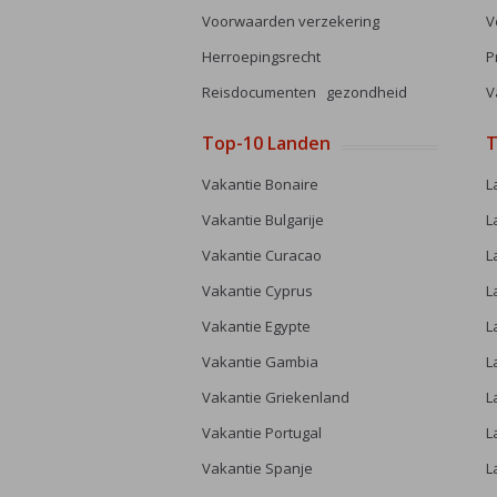
Voorwaarden verzekering
V
Herroepingsrecht
P
Reisdocumenten gezondheid
V
Top-10 Landen
T
Vakantie Bonaire
L
Vakantie Bulgarije
L
Vakantie Curacao
L
Vakantie Cyprus
L
Vakantie Egypte
L
Vakantie Gambia
L
Vakantie Griekenland
L
Vakantie Portugal
L
Vakantie Spanje
L