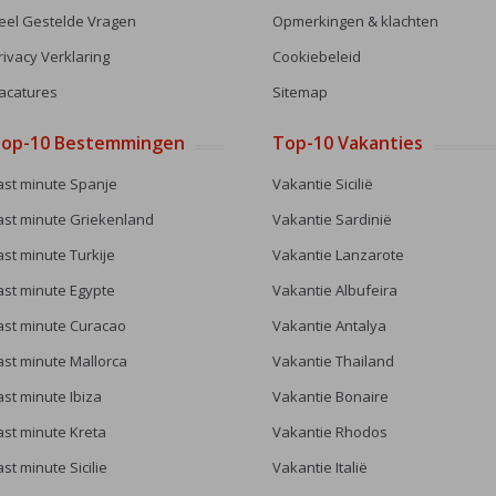
eel Gestelde Vragen
Opmerkingen & klachten
rivacy Verklaring
Cookiebeleid
acatures
Sitemap
op-10 Bestemmingen
Top-10 Vakanties
ast minute Spanje
Vakantie Sicilië
ast minute Griekenland
Vakantie Sardinië
ast minute Turkije
Vakantie Lanzarote
ast minute Egypte
Vakantie Albufeira
ast minute Curacao
Vakantie Antalya
ast minute Mallorca
Vakantie Thailand
ast minute Ibiza
Vakantie Bonaire
ast minute Kreta
Vakantie Rhodos
ast minute Sicilie
Vakantie Italië