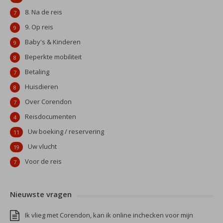
8. Na de reis
7
9. Op reis
9
Baby's & Kinderen
9
Beperkte mobiliteit
8
Betaling
7
Huisdieren
8
Over Corendon
7
Reisdocumenten
4
Uw boeking / reservering
11
Uw vlucht
19
Voor de reis
7
Nieuwste vragen
Ik vlieg met Corendon, kan ik online inchecken voor mijn