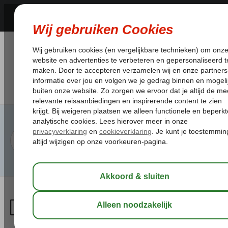
Kan ik reizen
met blindengeleide-, hulp- en