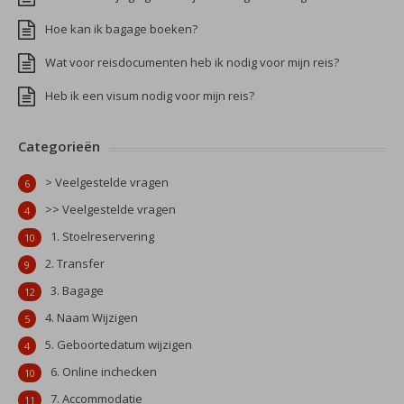
Hoe kan ik bagage boeken?
Wat voor reisdocumenten heb ik nodig voor mijn reis?
Heb ik een visum nodig voor mijn reis?
Categorieën
> Veelgestelde vragen
6
>> Veelgestelde vragen
4
1. Stoelreservering
10
2. Transfer
9
3. Bagage
12
4. Naam Wijzigen
5
5. Geboortedatum wijzigen
4
6. Online inchecken
10
7. Accommodatie
11