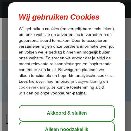
Ik vlieg met KLM, hoe en vanaf
wanneer kan ik een stoel