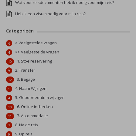
Wat voor reisdocumenten heb ik nodig voor mijn reis?
Heb ik een visum nodig voor mijn reis?
Categorieën
> Veelgestelde vragen
6
>> Veelgestelde vragen
4
1. Stoelreservering
10
2. Transfer
9
3. Bagage
12
4. Naam Wijzigen
5
5. Geboortedatum wijzigen
4
6. Online inchecken
10
7. Accommodatie
11
8. Na de reis
7
9. Op reis
9