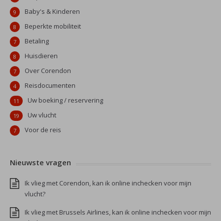
Baby's & Kinderen
9
Beperkte mobiliteit
8
Betaling
7
Huisdieren
8
Over Corendon
7
Reisdocumenten
4
Uw boeking / reservering
11
Uw vlucht
19
Voor de reis
7
Nieuwste vragen
Ik vlieg met Corendon, kan ik online inchecken voor mijn
vlucht?
Ik vlieg met Brussels Airlines, kan ik online inchecken voor mijn