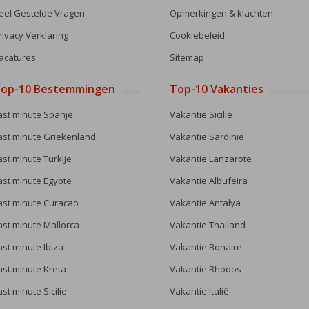
eel Gestelde Vragen
Opmerkingen & klachten
rivacy Verklaring
Cookiebeleid
acatures
Sitemap
op-10 Bestemmingen
Top-10 Vakanties
ast minute Spanje
Vakantie Sicilië
ast minute Griekenland
Vakantie Sardinië
ast minute Turkije
Vakantie Lanzarote
ast minute Egypte
Vakantie Albufeira
ast minute Curacao
Vakantie Antalya
ast minute Mallorca
Vakantie Thailand
ast minute Ibiza
Vakantie Bonaire
ast minute Kreta
Vakantie Rhodos
ast minute Sicilie
Vakantie Italië