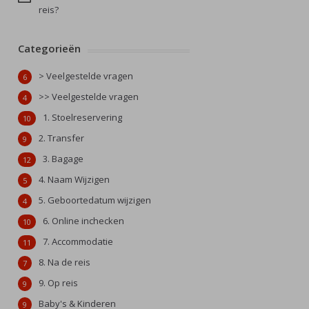
reis?
Categorieën
> Veelgestelde vragen
6
>> Veelgestelde vragen
4
1. Stoelreservering
10
2. Transfer
9
3. Bagage
12
4. Naam Wijzigen
5
5. Geboortedatum wijzigen
4
6. Online inchecken
10
7. Accommodatie
11
8. Na de reis
7
9. Op reis
9
Baby's & Kinderen
9