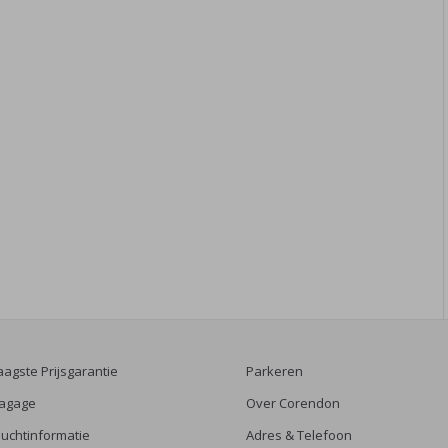
aagste Prijsgarantie
Parkeren
agage
Over Corendon
luchtinformatie
Adres & Telefoon