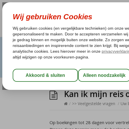
Kan ik mijn rei
/
>> Veelgestelde vragen
/
Uw b
Op boekingen tot 28 dagen voor vertrek,