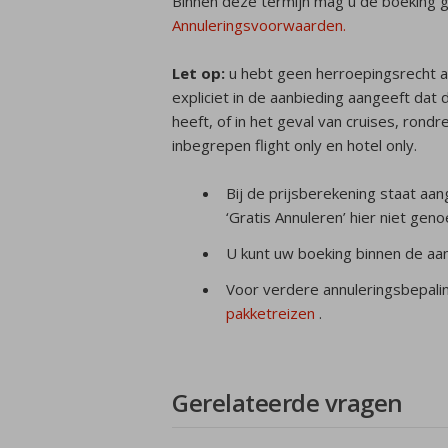
Binnen deze termijn mag u de boeking g
Annuleringsvoorwaarden.
Let op:
u hebt geen herroepingsrecht a
expliciet in de aanbieding aangeeft dat d
heeft, of in het geval van cruises, rondr
inbegrepen flight only en hotel only.
Bij de prijsberekening staat aa
‘Gratis Annuleren’ hier niet geno
U kunt uw boeking binnen de aan
Voor verdere annuleringsbepali
pakketreizen
.
Gerelateerde vragen