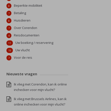
Beperkte mobiliteit
8
Betaling
7
Huisdieren
8
Over Corendon
7
Reisdocumenten
4
Uw boeking / reservering
11
Uw vlucht
19
Voor de reis
7
Nieuwste vragen
Ik vlieg met Corendon, kan ik online
inchecken voor mijn vlucht?
Ik vlieg met Brussels Airlines, kan ik
online inchecken voor mijn vlucht?