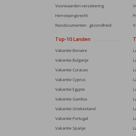
Voorwaarden verzekering
V
Herroepingsrecht
P
Reisdocumenten gezondheid
V
Top-10 Landen
T
Vakantie Bonaire
L
Vakantie Bulgarije
L
Vakantie Curacao
L
Vakantie Cyprus
L
Vakantie Egypte
L
Vakantie Gambia
L
Vakantie Griekenland
L
Vakantie Portugal
L
Vakantie Spanje
L