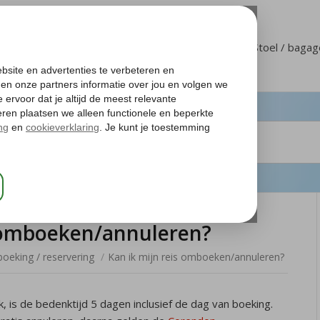
Klantenservice
Mijn Corendon
Stoel / baga
s omboeken/annuleren?
oeking / reservering
/
Kan ik mijn reis omboeken/annuleren?
 is de bedenktijd 5 dagen inclusief de dag van boeking.