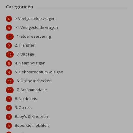
Categorieën
> Veelgestelde vragen
6
>> Veelgestelde vragen
4
1. Stoelreservering
10
2. Transfer
9
3. Bagage
12
4. Naam Wijzigen
5
5. Geboortedatum wijzigen
4
6. Online inchecken
10
7. Accommodatie
11
8. Na de reis
7
9. Op reis
9
Baby's & Kinderen
9
Beperkte mobiliteit
8