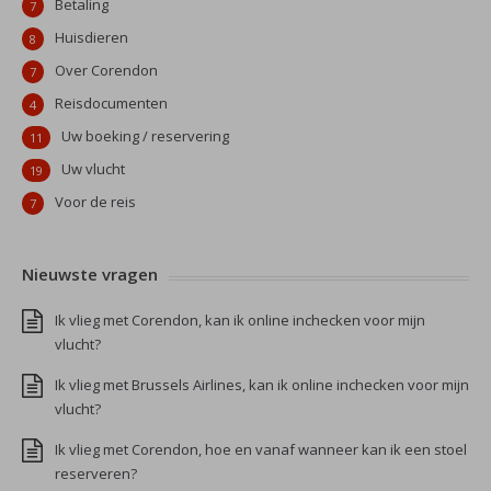
Betaling
7
Huisdieren
8
Over Corendon
7
Reisdocumenten
4
Uw boeking / reservering
11
Uw vlucht
19
Voor de reis
7
Nieuwste vragen
Ik vlieg met Corendon, kan ik online inchecken voor mijn
vlucht?
Ik vlieg met Brussels Airlines, kan ik online inchecken voor mijn
vlucht?
Ik vlieg met Corendon, hoe en vanaf wanneer kan ik een stoel
reserveren?