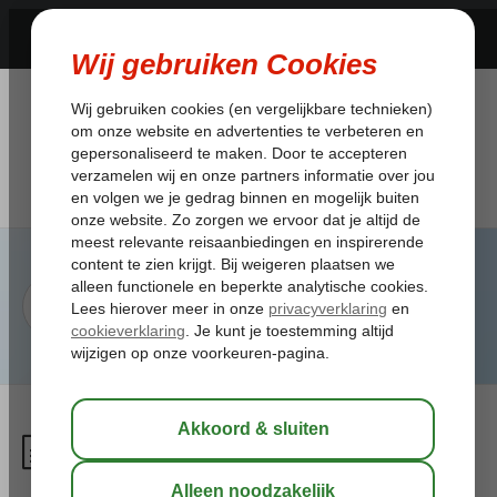
Welke vaccinaties heb ik
nodig voor mijn reis?