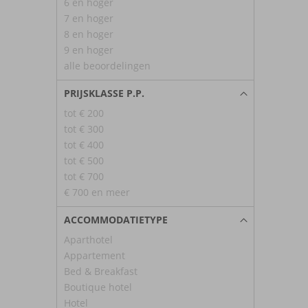
6 en hoger
7 en hoger
8 en hoger
9 en hoger
alle beoordelingen
PRIJSKLASSE P.P.
tot € 200
tot € 300
tot € 400
tot € 500
tot € 700
€ 700 en meer
ACCOMMODATIETYPE
Aparthotel
Appartement
Bed & Breakfast
Boutique hotel
Hotel