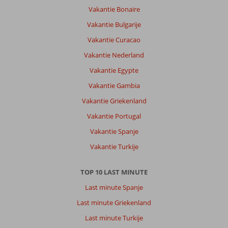
Vakantie Bonaire
Wat
een
Vakantie Bulgarije
heerlijk
Vakantie Curacao
eiland
is
Vakantie Nederland
Bonaire.
Vakantie Egypte
Wij
komen
Vakantie Gambia
hier
Vakantie Griekenland
zeker
terug
Vakantie Portugal
Vakantie Spanje
Over
Casita
Vakantie Turkije
Palma
Boutique
TOP 10 LAST MINUTE
Resort:
Last minute Spanje
Het
was
Last minute Griekenland
even
Last minute Turkije
zoeken