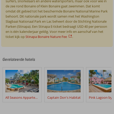
surfers, snorkelaars en andere watersporters, maar ook voor wie in
de zee rond Bonaire of Klein Bonaire gaat zwemmen. Dat komt
omdat dit gebied tot het beschermde Bonaire National Marine Park
behoort. Dit nationale park wordt samen met het Washington
Slagbaai Nationaal Park en Lac beheert door de Stichting Nationale
Parken (Stinapa). Een Stinapa E-ticket bedraagt USD 40 per persoon
en is één kalenderjaar geldig. Voor meer info en aanschaf van het
ticket kijk op
Stinapa Bonaire Nature Fee
.
De
beoordelingen
Gerelateerde hotels
zijn
door
onze
klanten
geschreven
na
hun
verblijf
All Seasons Appartementen
Captain Don's Habitat
in
Casita
Palma