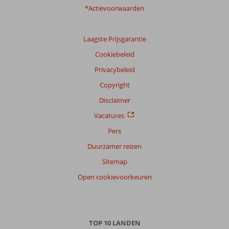
*Actievoorwaarden
Ervaringen
van
onze
Laagste Prijsgarantie
klanten
Taal
Cookiebeleid
Nederlands (BE + NL) (17)
Privacybeleid
Filter
Copyright
reisgezelschap
Disclaimer
Alle
Vacatures
Sorteren
Pers
op
Duurzamer reizen
datum (nieuw > oud)
Sitemap
Open cookievoorkeuren
Anoniem
9,0
Nederland
Met partner
,
01 maart 2026
TOP 10 LANDEN