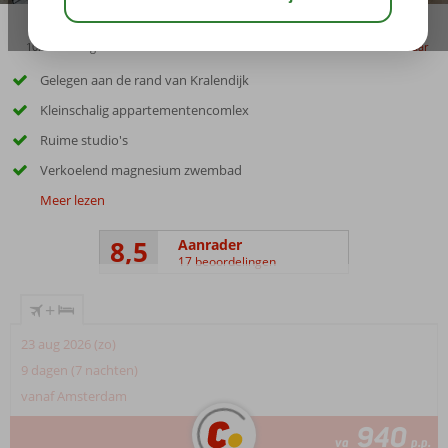
10:00
aug 31°
C
delen
bewaar
Gelegen aan de rand van Kralendijk
Kleinschalig appartementencomlex
Ruime studio's
Verkoelend magnesium zwembad
Meer lezen
8,5
Aanrader
17 beoordelingen
+
23 aug 2026 (zo)
9 dagen (7 nachten)
vanaf Amsterdam
940
va
p.p.