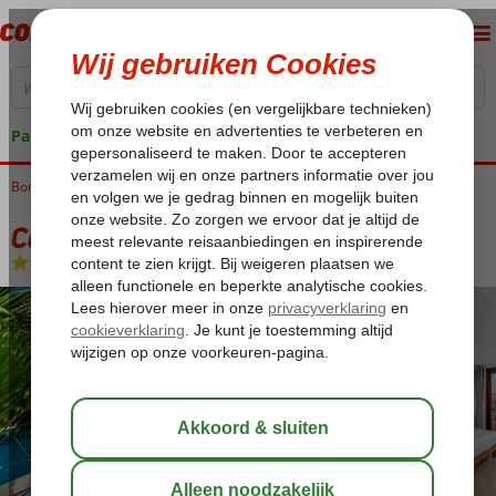
Pakketgarantie
Bonaire
Home
Kralendijk
Casita Palma Boutique Resort
Casita Palma Boutique Resort
Logies
-
Appartement