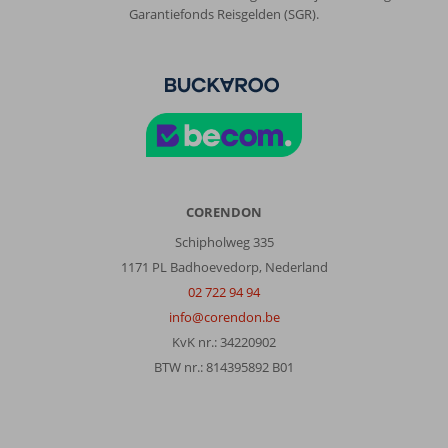
te
Garantiefonds Reisgelden (SGR).
vragen
of
alles
in
orde
was.
Via
whatsapp
kun
je
CORENDON
ook
Schipholweg 335
snel
vragen
1171 PL Badhoevedorp, Nederland
laten
02 722 94 94
beantwoorden,
info@corendon.be
reactie
KvK nr.: 34220902
kregen
we
BTW nr.: 814395892 B01
heel
snel.
Had
je