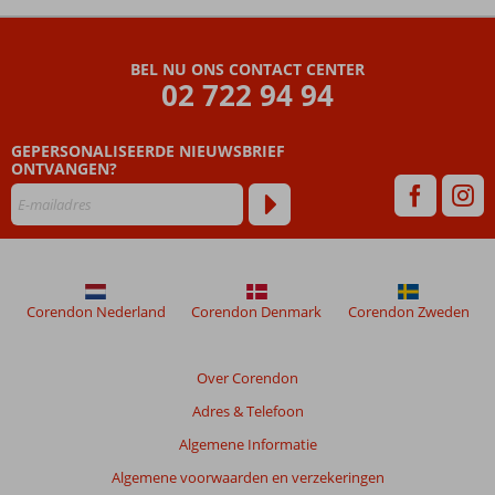
Boutique
Resort
BEL NU ONS CONTACT CENTER
Beoordelingen
02 722 94 94
die
ouder
GEPERSONALISEERDE NIEUWSBRIEF
zijn
ONTVANGEN?
dan
48
maanden
worden
niet
meer
weergegeven
Corendon Nederland
Corendon Denmark
Corendon Zweden
om
de
relevantie
Over Corendon
van
Adres & Telefoon
de
getoonde
Algemene Informatie
beoordelingen
Algemene voorwaarden en verzekeringen
te