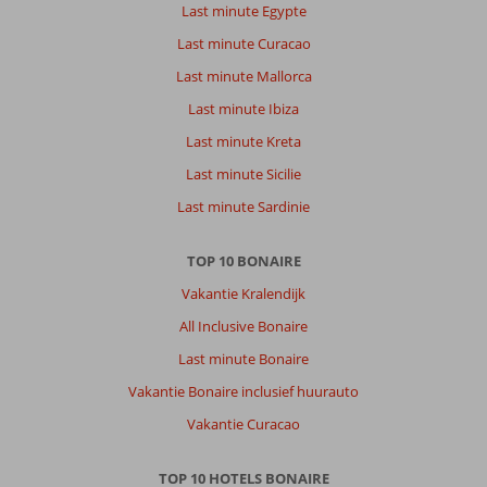
hoe
Last minute Egypte
we
Last minute Curacao
naar
binnen
Last minute Mallorca
konden
Last minute Ibiza
omdat
er
Last minute Kreta
niet
Last minute Sicilie
persoonlijk
iemand
Last minute Sardinie
op
ons
TOP 10 BONAIRE
stond
te
Vakantie Kralendijk
wachten.
All Inclusive Bonaire
Goed
lezen
Last minute Bonaire
bij
Vakantie Bonaire inclusief huurauto
de
entree
Vakantie Curacao
??
Wij
TOP 10 HOTELS BONAIRE
hadden