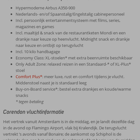
Hypermoderne Airbus A350-900
Nederlands- en/of Spaanstalig/Engelstalig cabinepersoneel
Incl. persoonlijk entertainmentsysteem met films, series,
magazines en games
Incl. maaltijd & snack van de restaurantketen Mondi en een
drankje naar keuze op heenvlucht. Midnight snack en drankje
naar keuze en ontbijt op terugvlucht
Incl. 10 kilo handbagage
Economy Class: XL-stoelen* met extra beenruimte beschikbaar
Only Adult Zone: relaxed reizen in een Standaard-* of XL-Plus*
stoel
Comfort Plus*
: meer luxe, rust en comfort tijdens je vlucht.
Middenstoel naast je is standaard leeg
Buy-on-Board service*: bestel extra drankjes en koude/warme
snacks
* tegen betaling
Corendon vluchtinformatie
Het vertrek vanuit Amsterdam is in de middag, en je landt dezelfde dag
in de avond op Flamingo Airport, vlak bij Kralendijk. De terugvlucht
vertrekt ’s avonds vanaf Bonaire; de aankomst op Schiphol is de