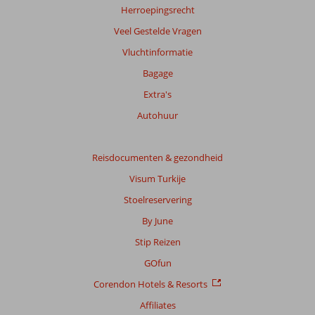
garanderen.
Herroepingsrecht
Meer
Veel Gestelde Vragen
info
over
Vluchtinformatie
onze
Bagage
beoordelingen.
Extra's
Totale
Autohuur
score
Gebaseerd
Reisdocumenten & gezondheid
op:
Visum Turkije
17
beoordelingen
Stoelreservering
By June
Stip Reizen
Scoreverdeling
Algemene indruk
8,5
Eten
-
GOfun
Ligging
8,7
Kamers
8,1
Corendon Hotels & Resorts
Service
7,9
Kindvriendelijk
-
Prijs/kwaliteit
8,6
Wifi kwaliteit
8,2
Affiliates