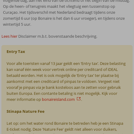
volgende dag, aan het eind van de ochtend of het begin van de middag.
Op de heen- of terugreis maakt het vliegtuig een tussenstop op
Curaçao. Het tijdsverschil met Nederland bedraagt tijdens onze
zomertijd 6 uur (op Bonaire is het dan 6 uur vroeger), en tijdens onze
wintertijd 5 uur.
Lees hier
Disclaimer m.b.t. bovenstaande beschrijving.
Entry Tax
Voor alle toeristen vanaf 13 jaar geldt een ‘Entry tax’. Deze belasting
kan vanaf één week voor vertrek online per creditcard of iDEAL
betaald worden. Het is ook mogelijk de ‘Entry tax’ ter plaatse bij
aankomst met een creditcard of pinpas te voldoen. Vergeet niet
vooraf je pinpas via je bank kosteloos aan te zetten voor gebruik
buiten Europa. Een contante betaling is niet mogelijk. Kijk voor
meer informatie op
bonaireisland.com
.
Stinapa Nature Fee
Let op: om het water rond Bonaire te betreden heb je een Stinapa
E-ticket nodig. Deze 'Nature Fee' geldt niet alleen voor duikers,