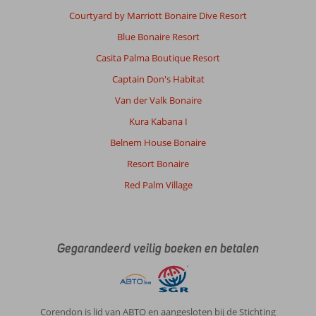
hier
Courtyard by Marriott Bonaire Dive Resort
geen
Blue Bonaire Resort
problemen
mee.
Casita Palma Boutique Resort
Het
Captain Don's Habitat
appartement
was
Van der Valk Bonaire
heerlijk,
Kura Kabana I
groot
en
Belnem House Bonaire
schoon.
Resort Bonaire
Ruime
koelkast.
Red Palm Village
Elke
morgen
komt
er
Gegarandeerd veilig boeken en betalen
iemand
van
het
verblijf
om
Corendon is lid van ABTO en aangesloten bij de Stichting