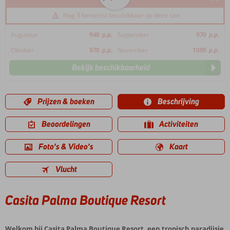
Nog 3 kamer(s) beschikbaar op deze site
Augustus
940
p.p.
September
970
p.p.
Oktober
970
p.p.
November
1089
p.p.
Bekijk beschikbaarheid
Prijzen & boeken
Beschrijving
Beoordelingen
Activiteiten
Foto's & Video's
Kaart
Vlucht
Casita Palma Boutique Resort
Welkom bij Casita Palma Boutique Resort, een tropisch paradijsje