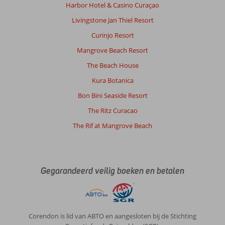
personeel.
Harbor Hotel & Casino Curaçao
Handdoeken
Livingstone Jan Thiel Resort
werden
vaak
Curinjo Resort
verwisseld
Mangrove Beach Resort
en
extra
The Beach House
toppunt:
Kura Botanica
badlakens
kregen
Bon Bini Seaside Resort
we
The Ritz Curacao
en
mochten
The Rif at Mangrove Beach
we
zo
vaak
als
Gegarandeerd veilig boeken en betalen
we
wilden
wisselen.
Ideaal.
Corendon is lid van ABTO en aangesloten bij de Stichting
Algemene indruk
10
Eten
-