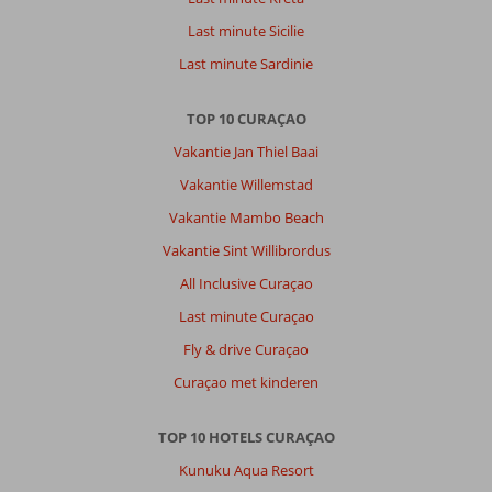
gingen
liever
Last minute Sicilie
naar
Last minute Sardinie
jan
Thiel
TOP 10 CURAÇAO
Over
Vakantie Jan Thiel Baai
Fly
&
Vakantie Willemstad
Go
Vakantie Mambo Beach
Bon
Bini
Vakantie Sint Willibrordus
Resort:
All Inclusive Curaçao
Bon
Last minute Curaçao
Bini
heeft
Fly & drive Curaçao
geweldige
Curaçao met kinderen
huisjes.
Goede
wifi,
TOP 10 HOTELS CURAÇAO
schoon,
Kunuku Aqua Resort
vriendelijk