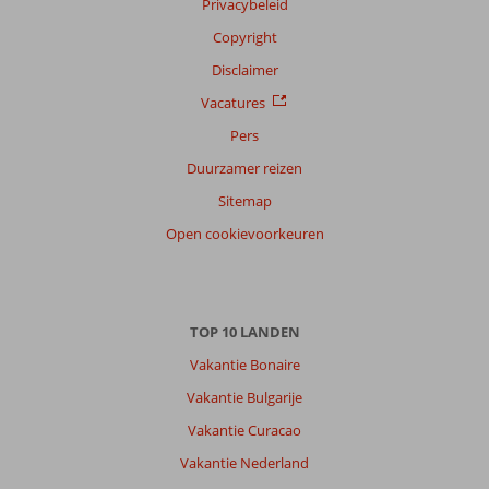
Privacybeleid
Taal
Copyright
Nederlands (BE + NL) (226)
Disclaimer
Filter
reisgezelschap
Vacatures
Alle
Pers
Sorteren
Duurzamer reizen
op
Sitemap
datum (nieuw > oud)
Open cookievoorkeuren
Kelly
10
Nederland
Gezin met oud(ere) kind(eren)
TOP 10 LANDEN
,
14 juli 2026
Vakantie Bonaire
Vakantie Bulgarije
Strand
Vakantie Curacao
was
op
Vakantie Nederland
2