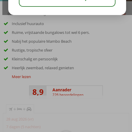
09:00
00:25
aug 32°
C
delen
bewaar
Inclusief huurauto
Ruime, vrijstaande bungalows tot wel 6 pers.
Nabij het populaire Mambo Beach
Rustige, tropische sfeer
Kleinschalig en persoonlijk
Heerlijk zwembad, relaxed genieten
Meer lezen
8,9
Aanrader
226 beoordelingen
+
+
28 aug 2026 (vr)
7 dagen (5 nachten)