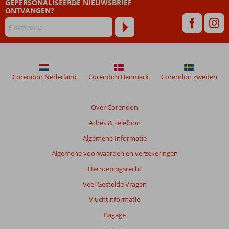
GEPERSONALISEERDE NIEUWSBRIEF
die
ONTVANGEN?
ouder
zijn
dan
48
maanden
worden
niet
Corendon Nederland
Corendon Denmark
Corendon Zweden
meer
weergegeven
om
Over Corendon
de
Adres & Telefoon
relevantie
van
Algemene Informatie
de
Algemene voorwaarden en verzekeringen
getoonde
beoordelingen
Herroepingsrecht
te
Veel Gestelde Vragen
garanderen.
Meer
Vluchtinformatie
info
Bagage
over
onze