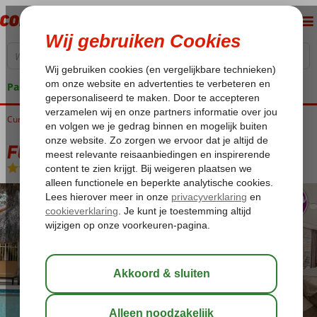
Pakketgarantie
Curaçao
Home
Mambo Beach
Fly & Go Bon Bini Resort
Fly & Go Bon Bini Resort
Logies
-
Aparthotel