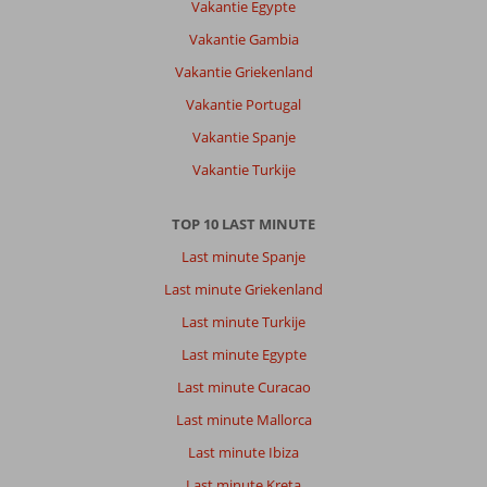
Vakantie Egypte
minuten
lopen.
Vakantie Gambia
Vlak
Vakantie Griekenland
bij
een
Vakantie Portugal
hoofdweg
Vakantie Spanje
waardoor
je
Vakantie Turkije
overal
heel
TOP 10 LAST MINUTE
snel
was.
Last minute Spanje
Strandbedjes
Last minute Griekenland
zijn
bij
Last minute Turkije
mambo
Last minute Egypte
beach
wel
Last minute Curacao
wat
Last minute Mallorca
prijzig
dus
Last minute Ibiza
wij
Last minute Kreta