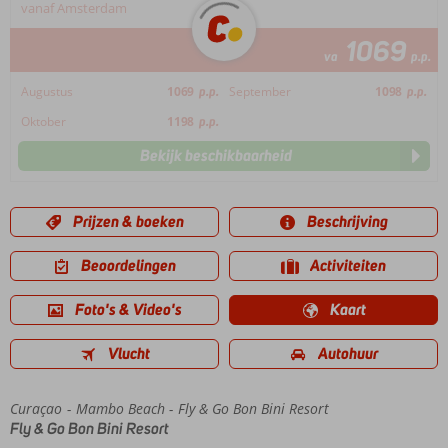
vanaf Amsterdam
1069
va
p.p.
Augustus
1069
p.p.
September
1098
p.p.
Oktober
1198
p.p.
Bekijk beschikbaarheid
Prijzen & boeken
Beschrijving
Beoordelingen
Activiteiten
Foto's & Video's
Kaart
Vlucht
Autohuur
Curaçao
Home
Mambo Beach
Fly & Go Bon Bini Resort
Fly & Go Bon Bini Resort