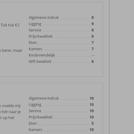
Algemene indruk
8
Ligging
9
. Tuk tuk €2
Service
8
Prijs/kwaliteit
8
Eten
7
Kamers
7
n beter, maar
Kindvriendelijk
-
Wifi kwaliteit
8
Algemene indruk
10
Ligging
10
k voelde mij
Service
10
 het naar je
Prijs/kwaliteit
10
nt op het
Eten
5
Kamers
10