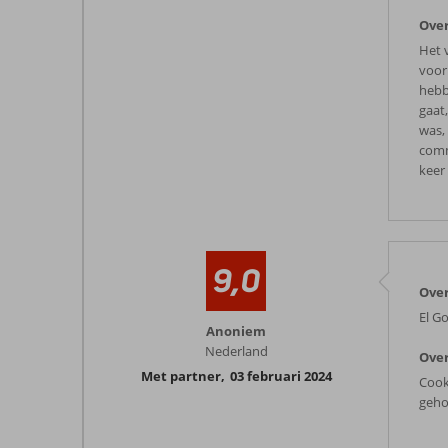
Over
Het v
voor
hebb
gaat,
was,
comm
keer 
9,0
Over
El G
Anoniem
Nederland
Over
Met partner
,
03 februari 2024
Cook
geho