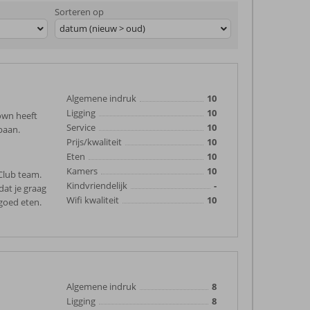
Sorteren op
datum (nieuw > oud)
Algemene indruk
10
Ligging
10
own heeft
Service
10
baan.
Prijs/kwaliteit
10
Eten
10
Kamers
10
 Club team.
Kindvriendelijk
-
dat je graag
Wifi kwaliteit
10
goed eten.
Algemene indruk
8
Ligging
8