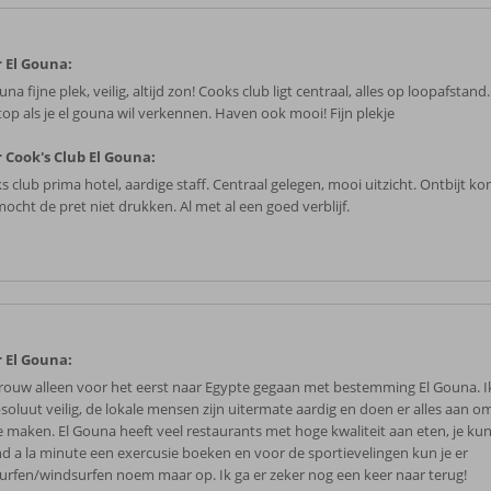
 El Gouna:
una fijne plek, veilig, altijd zon! Cooks club ligt centraal, alles op loopafstand
top als je el gouna wil verkennen. Haven ook mooi! Fijn plekje
 Cook's Club El Gouna:
s club prima hotel, aardige staff. Centraal gelegen, mooi uitzicht. Ontbijt ko
ocht de pret niet drukken. Al met al een goed verblijf.
 El Gouna:
vrouw alleen voor het eerst naar Egypte gegaan met bestemming El Gouna. I
bsoluut veilig, de lokale mensen zijn uitermate aardig en doen er alles aan om
te maken. El Gouna heeft veel restaurants met hoge kwaliteit aan eten, je ku
nd a la minute een exercusie boeken en voor de sportievelingen kun je er
surfen/windsurfen noem maar op. Ik ga er zeker nog een keer naar terug!