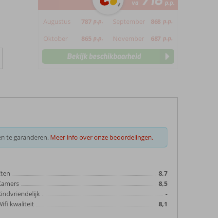
716
va
p.p.
Augustus
787
p.p.
September
868
p.p.
Oktober
865
p.p.
November
687
p.p.
Bekijk beschikbaarheid
en te garanderen.
Meer info over onze beoordelingen.
Eten
8,7
Kamers
8,5
indvriendelijk
-
ifi kwaliteit
8,1