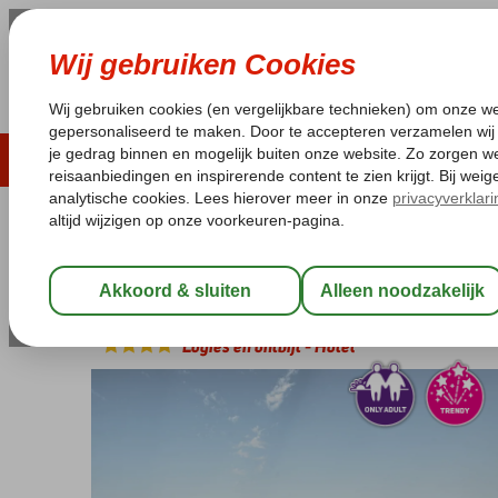
ZOMER 2026
LAST MINUTES
WIN
Pakketgarantie
Laagsteprijsgarantie*
Geen f
Egypte
Home
Rode Zee
Hurghada
El Gouna
Cook's Club El Gou
Cook's Club El Gouna
Logies en ontbijt
-
Hotel