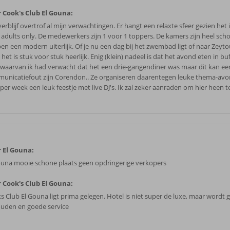
 Cook's Club El Gouna:
erblijf overtrof al mijn verwachtingen. Er hangt een relaxte sfeer gezien het i
 adults only. De medewerkers zijn 1 voor 1 toppers. De kamers zijn heel sch
en een modern uiterlijk. Of je nu een dag bij het zwembad ligt of naar Zeyt
 het is stuk voor stuk heerlijk. Enig (klein) nadeel is dat het avond eten in b
 waarvan ik had verwacht dat het een drie-gangendiner was maar dit kan ee
unicatiefout zijn Corendon.. Ze organiseren daarentegen leuke thema-avo
per week een leuk feestje met live DJ's. Ik zal zeker aanraden om hier heen te
 El Gouna:
ouna mooie schone plaats geen opdringerige verkopers
 Cook's Club El Gouna:
s Club El Gouna ligt prima gelegen. Hotel is niet super de luxe, maar wordt
uden en goede service