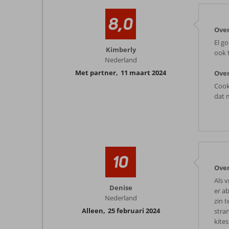
8,0
Over
El go
Kimberly
ook 
Nederland
Met partner
,
11 maart 2024
Over
Cook
dat m
10
Over
Als 
Denise
er a
Nederland
zin 
Alleen
,
25 februari 2024
stra
kite