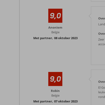
9,0
Over
Land 
Anoniem
Belgie
Over
Met partner
,
08 oktober 2023
Zeer
acco
9,0
Over
El G
Robin
leuke
Belgie
rondr
Met partner
,
07 oktober 2023