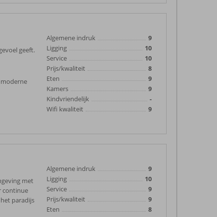
Algemene indruk
9
Ligging
10
gevoel geeft.
Service
10
Prijs/kwaliteit
8
Eten
9
er moderne
Kamers
9
Kindvriendelijk
-
Wifi kwaliteit
9
Algemene indruk
9
Ligging
10
mgeving met
Service
9
er continue
Prijs/kwaliteit
9
 het paradijs
Eten
8