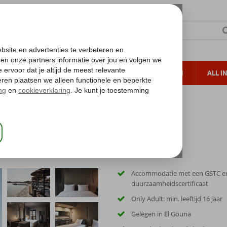
TERZON
ZONVAKANTIES
VERRE REIZEN
ALL I
ueltoeslag
Gratis annuleren*
na
Accommodatie met een GSTC e
duurzaamheidscertificaat
Only Adult: min. leeftijd 16 jaar
Gelegen in El Gouna