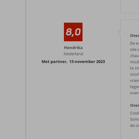
8,0
Over
De e
Hendrika
olie 
Nederland
chauf
Met partner
,
13 november 2023
mosl
te s
snor
vrien
tegen
over
Over
Cook
Soms 
de om