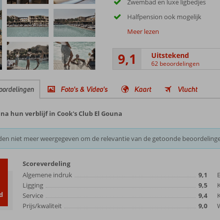
Zwembad en luxe ligbedjes
Halfpension ook mogelijk
Meer lezen
9,1
Uitstekend
62 beoordelingen
oordelingen
Foto's & Video's
Kaart
Vlucht
a hun verblijf in Cook's Club El Gouna
den niet meer weergegeven om de relevantie van de getoonde beoordeling
Scoreverdeling
Algemene indruk
9,1
Ligging
9,5
d
Service
9,4
K
Prijs/kwaliteit
9,0
W