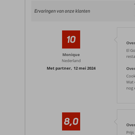
Ervaringen van onze klanten
10
Over
El G
Monique
rest
Nederland
Met partner
,
12 mei 2024
Over
Cook
Wat 
nog 
8,0
Over
Prijs