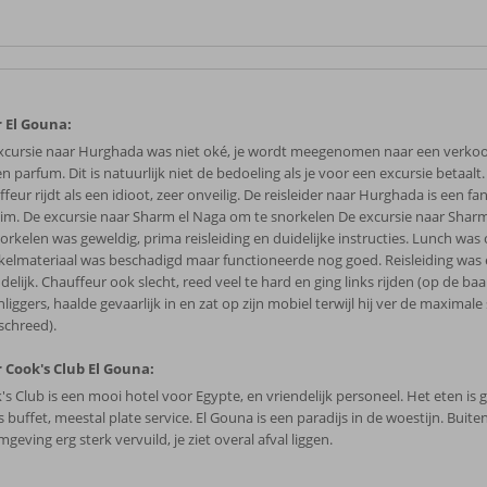
 El Gouna:
xcursie naar Hurghada was niet oké, je wordt meegenomen naar een verk
en parfum. Dit is natuurlijk niet de bedoeling als je voor een excursie betaalt
feur rijdt als een idioot, zeer onveilig. De reisleider naar Hurghada is een fa
im. De excursie naar Sharm el Naga om te snorkelen De excursie naar Shar
norkelen was geweldig, prima reisleiding en duidelijke instructies. Lunch was
kelmateriaal was beschadigd maar functioneerde nog goed. Reisleiding was 
delijk. Chauffeur ook slecht, reed veel te hard en ging links rijden (op de ba
liggers, haalde gevaarlijk in en zat op zijn mobiel terwijl hij ver de maximale
schreed).
 Cook's Club El Gouna:
's Club is een mooi hotel voor Egypte, en vriendelijk personeel. Het eten is 
buffet, meestal plate service. El Gouna is een paradijs in de woestijn. Buite
geving erg sterk vervuild, je ziet overal afval liggen.