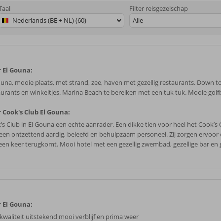
Taal
Filter reisgezelschap
Nederlands (BE + NL) (60)
Alle
 El Gouna:
ouna, mooie plaats, met strand, zee, haven met gezellig restaurants. Down t
aurants en winkeltjes. Marina Beach te bereiken met een tuk tuk. Mooie golf
 Cook's Club El Gouna:
’s Club in El Gouna een echte aanrader. Een dikke tien voor heel het Cook’s
een ontzettend aardig, beleefd en behulpzaam personeel. Zij zorgen ervoor 
een keer terugkomt. Mooi hotel met een gezellig zwembad, gezellige bar en 
 El Gouna:
 kwaliteit uitstekend mooi verblijf en prima weer