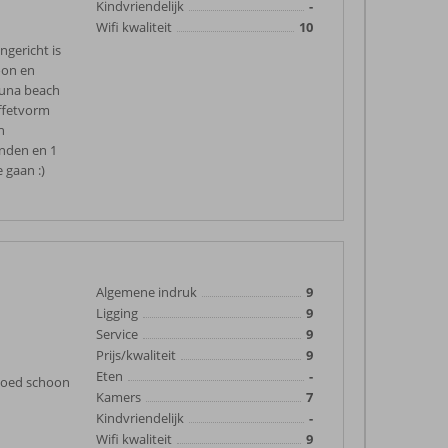
Kindvriendelijk
-
Wifi kwaliteit
10
ngericht is
oon en
ouna beach
uffetvorm
n
nden en 1
 gaan :)
Algemene indruk
9
Ligging
9
Service
9
Prijs/kwaliteit
9
Eten
-
 goed schoon
Kamers
7
Kindvriendelijk
-
Wifi kwaliteit
9