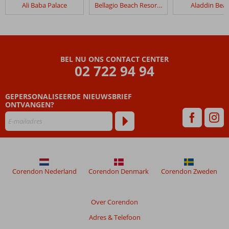
Ali Baba Palace
Bellagio Beach Resort & Spa
Aladdin Bea
Pickalbatros
Jungle
Aqua
Park
Resort
BEL NU ONS CONTACT CENTER
–
02 722 94 94
Neverland
GEPERSONALISEERDE NIEUWSBRIEF
Beoordelingen
ONTVANGEN?
die
ouder
zijn
dan
48
maanden
worden
Corendon Nederland
Corendon Denmark
Corendon Zweden
niet
meer
weergegeven
Over Corendon
om
Adres & Telefoon
de