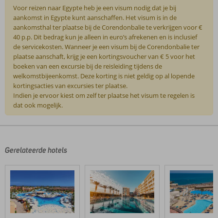
Voor reizen naar Egypte heb je een visum nodig dat je bij
aankomst in Egypte kunt aanschaffen. Het visum is in de
aankomsthal ter plaatse bij de Corendonbalie te verkrijgen voor €
40 p.p. Dit bedrag kun je alleen in euro’s afrekenen en is inclusief
de servicekosten. Wanneer je een visum bij de Corendonbalie ter
plaatse aanschaft, krijg je een kortingsvoucher van € 5 voor het
boeken van een excursie bij de reisleiding tijdens de
welkomstbijeenkomst. Deze korting is niet geldig op al lopende
kortingsacties van excursies ter plaatse.
Indien je ervoor kiest om zelf ter plaatse het visum te regelen is
dat ook mogelijk.
De
beoordelingen
zijn
door
Gerelateerde hotels
onze
klanten
geschreven
na
hun
verblijf
in