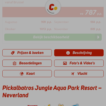
vanaf Brussel
787
va
p.p.
Augustus
909
p.p.
September
984
p.p.
Oktober
1013
p.p.
November
809
p.p.
Bekijk beschikbaarheid
Prijzen & boeken
Beschrijving
Beoordelingen
Foto's & Video's
Kaart
Vlucht
Pickalbatros Jungle Aqua Park Resort –
Neverland