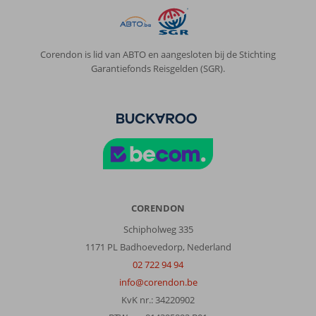
leuk.
Maar
er
Corendon is lid van ABTO en aangesloten bij de Stichting
was
Garantiefonds Reisgelden (SGR).
zoveel
te
doen
in
hotel
en
we
waren
maar
8
CORENDON
dagen
dus
Schipholweg 335
volgende
1171 PL Badhoevedorp, Nederland
keer
02 722 94 94
langer
gaan.
info@corendon.be
Hotel
KvK nr.: 34220902
is