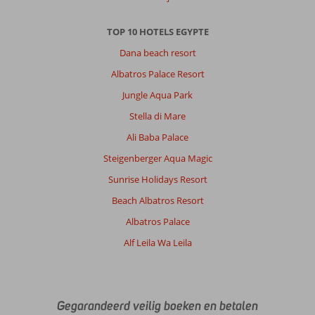
Anoniem
10
Nederland
TOP 10 HOTELS EGYPTE
Gezin met jong(e) kind(eren)
Dana beach resort
,
06 juli 2026
Albatros Palace Resort
Jungle Aqua Park
Over
Hurghada-
Stella di Mare
Stad:
Ali Baba Palace
Goed
Steigenberger Aqua Magic
we
zijn
Sunrise Holidays Resort
niet
Beach Albatros Resort
buiten
hotel
Albatros Palace
geweest
Alf Leila Wa Leila
alleen
naar
senzo
mall
dat
Gegarandeerd veilig boeken en betalen
was