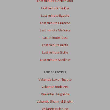
Last minute Griekenland
–
Last minute Turkije
Neverland:
We
Last minute Egypte
hebben
Last minute Curacao
genoten
van
Last minute Mallorca
de
Last minute Ibiza
hotel
echt
Last minute Kreta
een
Last minute Sicilie
familie
hotel
Last minute Sardinie
alles
was
TOP 10 EGYPTE
top
Vakantie Luxor Egypte
Algemene indruk
8
Eten
8
Vakantie Rode Zee
Ligging
8
Kamers
8
Service
8
Kindvriendelijk
8
Vakantie Hurghada
Prijs/kwaliteit
8
Wifi kwaliteit
8
Vakantie Sharm el Sheikh
Vakantie Nijlcruise