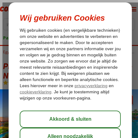
Pakketgarantie
Home
Egypte
Rode Zee
Hurghada
Hurghada-Stad
Pickalbatros Jungle Aqua Park Resort – Neverland
Pickalbatros Jungle Aqua Park Resort –
Neverland
All Inclusive
-
Hotel