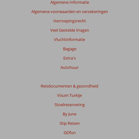
relevantie
Algemene Informatie
van
Algemene voorwaarden en verzekeringen
de
getoonde
Herroepingsrecht
beoordelingen
Veel Gestelde Vragen
te
garanderen.
Vluchtinformatie
Meer
Bagage
info
over
Extra's
onze
Autohuur
beoordelingen.
Totale
Reisdocumenten & gezondheid
score
Visum Turkije
Gebaseerd
Stoelreservering
op:
By June
574
beoordelingen
Stip Reizen
GOfun