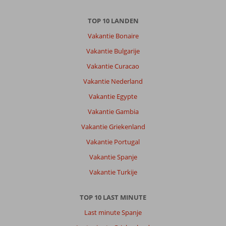
Anoniem
8,0
Nederland
TOP 10 LANDEN
Gezin met jong(e) kind(eren)
Vakantie Bonaire
,
11 juli 2026
Vakantie Bulgarije
Vakantie Curacao
Over
Hurghada-
Vakantie Nederland
Stad:
Vakantie Egypte
Mooie
Vakantie Gambia
stad,
genoeg
Vakantie Griekenland
bezienswaardigheden.
Vakantie Portugal
Mooie
stranden
Vakantie Spanje
Vakantie Turkije
Over
Pickalbatros
Jungle
TOP 10 LAST MINUTE
Aqua
Last minute Spanje
Park
Resort