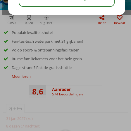
04:50
00:20
aug 34°
C
delen
bewaar
Populair kwaliteitshotel
Fan-tas-tisch waterpark met 31 glijbanen!
Volop sport- & ontspanningsfaciliteiten
Ruime familiekamers voor het hele gezin
Dagje strand? Pak de gratis shuttle
Meer lezen
8,6
Aanrader
574 beoordelingen
+
31 jan 2027 (zo)
8 dagen (7 nachten)