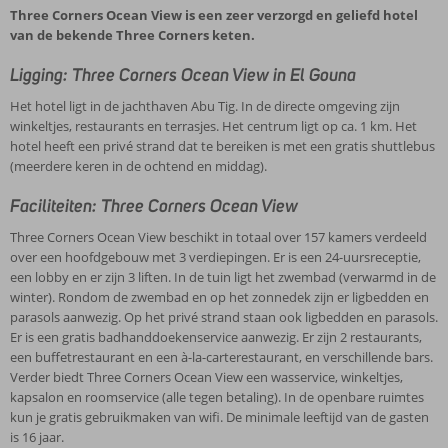
Three Corners Ocean View is een zeer verzorgd en geliefd hotel
van de bekende Three Corners keten.
Ligging: Three Corners Ocean View in El Gouna
Het hotel ligt in de jachthaven Abu Tig. In de directe omgeving zijn
winkeltjes, restaurants en terrasjes. Het centrum ligt op ca. 1 km. Het
hotel heeft een privé strand dat te bereiken is met een gratis shuttlebus
(meerdere keren in de ochtend en middag).
Faciliteiten: Three Corners Ocean View
Three Corners Ocean View beschikt in totaal over 157 kamers verdeeld
over een hoofdgebouw met 3 verdiepingen. Er is een 24-uursreceptie,
een lobby en er zijn 3 liften. In de tuin ligt het zwembad (verwarmd in de
winter). Rondom de zwembad en op het zonnedek zijn er ligbedden en
parasols aanwezig. Op het privé strand staan ook ligbedden en parasols.
Er is een gratis badhanddoekenservice aanwezig. Er zijn 2 restaurants,
een buffetrestaurant en een à-la-carterestaurant, en verschillende bars.
Verder biedt Three Corners Ocean View een wasservice, winkeltjes,
kapsalon en roomservice (alle tegen betaling). In de openbare ruimtes
kun je gratis gebruikmaken van wifi. De minimale leeftijd van de gasten
is 16 jaar.