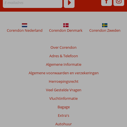
48
maanden
worden
niet
meer
weergegeven
Corendon Nederland
Corendon Denmark
Corendon Zweden
om
de
relevantie
Over Corendon
van
Adres & Telefoon
de
getoonde
Algemene Informatie
beoordelingen
Algemene voorwaarden en verzekeringen
te
garanderen.
Herroepingsrecht
Meer
Veel Gestelde Vragen
info
over
Vluchtinformatie
onze
Bagage
beoordelingen.
Extra's
Autohuur