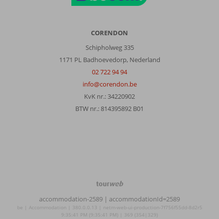
CORENDON
Schipholweg 335
1171 PL Badhoevedorp, Nederland
02 722 94 94
info@corendon.be
KvK nr.: 34220902
BTW nr.: 814395892 B01
TourWeb
©
accommodation-2589
| accommodationId=2589
NetMatch
be | Accommodation | 380.0.0.13 | netm-web-ui-production-7f756f55dd-8d2r5
9:35:41 PM (9:35:41 PM) | 369 (354|329)