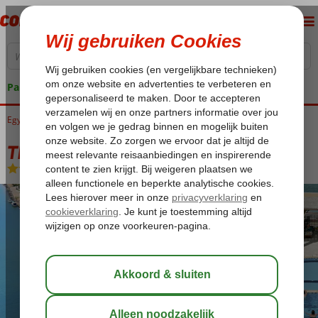
Pakketgarantie
Egypte
Home
Rode Zee
Hurghada
El Gouna
Three Corners Ocean View
Three Corners Ocean View
All Inclusive
-
Hotel