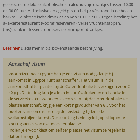
geselecteerde lokale alcoholische en alcoholvrije drankjes tussen 10.00
en 00.00 uur. All Inclusive ook geldig is op het privé strand in de beach
bar (m.u.v. alcoholische drankjes en van 10.00-17.00). Tegen betaling: het
à-la-carterestaurant (vooraf reserveren), verse vruchtensappen,
(fris)drank in flessen, roomservice en import drankjes.
Lees hier
Disclaimer m.b.t. bovenstaande beschrijving.
Aanschaf visum
Voor reizen naar Egypte heb je een visum nodig dat je bij
aankomst in Egypte kunt aanschaffen. Het visum is in de
aankomsthal ter plaatse bij de Corendonbalie te verkrijgen voor €
40 p.p. Dit bedrag kun je alleen in euro’s afrekenen en is inclusief
de servicekosten. Wanneer je een visum bij de Corendonbalie ter
plaatse aanschaft, krijg je een kortingsvoucher van € 5 voor het
boeken van een excursie bij de reisleiding tijdens de
welkomstbijeenkomst. Deze korting is niet geldig op al lopende
kortingsacties van excursies ter plaatse.
Indien je ervoor kiest om zelf ter plaatse het visum te regelen is
dat ook mogelijk.