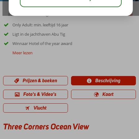
04:50
00:30
aug 34°
C
delen
bewaar
Only Adult: min. leeftijd 16 jaar
Ligt in de jachthaven Abu Tig
Winnaar Hotel of the year award
Meer lezen
Prijzen & boeken
Beschrijving
Foto's & Video's
Kaart
Vlucht
Three Corners Ocean View