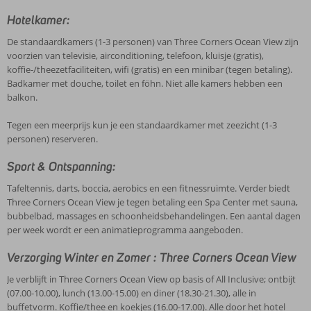
Hotelkamer:
De standaardkamers (1-3 personen) van Three Corners Ocean View zijn
voorzien van televisie, airconditioning, telefoon, kluisje (gratis),
koffie-/theezetfaciliteiten, wifi (gratis) en een minibar (tegen betaling).
Badkamer met douche, toilet en föhn. Niet alle kamers hebben een
balkon.
Tegen een meerprijs kun je een standaardkamer met zeezicht (1-3
personen) reserveren.
Sport & Ontspanning:
Tafeltennis, darts, boccia, aerobics en een fitnessruimte. Verder biedt
Three Corners Ocean View je tegen betaling een Spa Center met sauna,
bubbelbad, massages en schoonheidsbehandelingen. Een aantal dagen
per week wordt er een animatieprogramma aangeboden.
Verzorging Winter en Zomer : Three Corners Ocean View
Je verblijft in Three Corners Ocean View op basis of All Inclusive; ontbijt
(07.00-10.00), lunch (13.00-15.00) en diner (18.30-21.30), alle in
buffetvorm. Koffie/thee en koekjes (16.00-17.00). Alle door het hotel