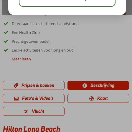
04:50
00:20
aug 34°
C
delen
bewaar
Direct aan een schitterend zandstrand
Een Health Club
Prachtige zwembaden
Leuke activiteiten voor jong en oud
Meer lezen
Prijzen & boeken
Beschrijving
Foto's & Video's
Kaart
Vlucht
Hilton Long Beach