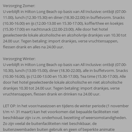
Verzorging Zomer:
U verblijft in Hilton Long Beach op basis van All Inclusive: ontbijt (07.00-
11.00), lunch (12.30-15.30) en diner (18.30-22.00) in buffetvorm. Snacks
(10.30-16.00) en ijs (12.00-13.00 en 15.30-17.00), koffie/thee en koekjes
(15.30-17.00) en nachtsnack (22.00-23.00). Alle door het hotel
geselecteerde lokale alcoholische en alcoholvrije drankjes van 10.30 tot
24.00 uur. Tegen betaling: import drankjes, verse vruchtensappen,
flessen drank en alles na 24.00 uur.
Verzorging Winter:
U verblijft in Hilton Long Beach op basis van All Inclusive: ontbijt (07.00-
10.30), lunch (13.00-15.00), diner (18.30-22.00), alle in buffetvorm. Snacks
(10.30-16.00), ijs (12.00-13.00 en 15.30-17.00), Tea time (15.30-17.00). Alle
door het hotel geselecteerde lokale alcoholische en niet alcoholische
drankjes 10.30 tot 24.00 uur. Tegen betaling: import drankjes, verse
vruchtensappen, flessen drank en drinken na 24.00 uur.
LET OP: In het voor/naseizoen en tijdens de winter periode (1 november
t/m +/- 31 maart) kan het voorkomen dat bepaalde faciliteiten niet
beschikbaar zijn i.v.m. onderhoud, bezetting of weersomstandigheden.
Zo zijn veelal de buitenfaciliteiten niet beschikbaar, de
buitenzwembaden buiten gebruik en geen of beperkte animatie