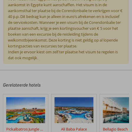
aankomst in Egypte kunt aanschaffen. Het visum is in de
aankomsthal ter plaatse bij de Corendonbalie te verkrijgen voor €
40 p.p. Dit bedrag kun je alleen in euro’s afrekenen en is inclusief
de servicekosten. Wanneer je een visum bij de Corendonbalie ter
plaatse aanschaft, krijg je een kortingsvoucher van € 5 voor het
boeken van een excursie bij de reisleiding tijdens de
welkomstbijeenkomst. Deze korting is niet geldig op al lopende
kortingsacties van excursies ter plaatse.
Indien je ervoor kiest om zelf ter plaatse het visum te regelen is
dat ook mogelijk.
De
beoordelingen
zijn
door
Gerelateerde hotels
onze
klanten
geschreven
na
hun
verblijf
in
Pickalbatros Jungle Aqua Park Resort – Neverland
Ali Baba Palace
Hilton