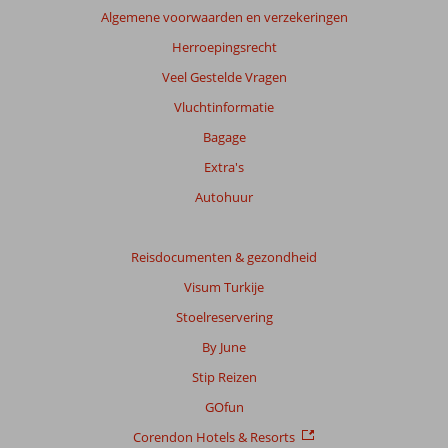
te
Algemene voorwaarden en verzekeringen
garanderen.
Meer
Herroepingsrecht
info
Veel Gestelde Vragen
over
onze
Vluchtinformatie
beoordelingen.
Bagage
Extra's
Autohuur
Reisdocumenten & gezondheid
Visum Turkije
Stoelreservering
By June
Stip Reizen
GOfun
Corendon Hotels & Resorts