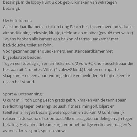
betaling). In de lobby kunt u ook gebruikmaken van wifi (tegen
betaling).
Uw hotelkamer:
Alle standaardkamers in Hilton Long Beach beschikken over individuele
airconditioning, televisie, kluisje, telefoon en minibar (gevuld met water).
Tevens hebben alle kamers een balkon of terras. Badkamer met
bad/douche, toilet en föhn.
Voor gezinnen zijn er quadkamers, een standaardkamer met
bijgeplaatste bedden.
Tegen een toeslag zijn er familiekamers (2 volw.+2 kind.) beschikbaar die
bestaan uit 2 ruimtes. Villa’s (2 volw.+2 kind.) hebben een aparte
slaapkamer en een apart woongedeelte en bevinden zich op de eerste
rij aan het strand.
Sport & Ontspanning:
U kunt in Hilton Long Beach gratis gebruikmaken van de tennisbaan
(verlichting tegen betaling), squash, fitness, minigolf, biljart en
tafeltennis. Tegen betaling: watersporten en duiken. U kunt heerlijk
relaxen in de sauna of stoombad. Alle massagebehandelingen zijn tegen
betaling. Het animatieteam zorgt voor het nodige vertier overdag en 's
avonds d.m.v. sport, spel en shows.