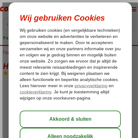
Pakketgarantie
Egypte
Home
Rode Zee
Hurghada
Hurghada-Stad
Hilton Long Beach
Hilton Long Beach
All Inclusive
-
Hotel