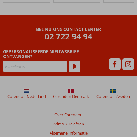
Long
Beach
Beoordelingen
BEL NU ONS CONTACT CENTER
die
02 722 94 94
ouder
zijn
GEPERSONALISEERDE NIEUWSBRIEF
dan
ONTVANGEN?
48
maanden
worden
niet
meer
weergegeven
om
Corendon Nederland
Corendon Denmark
Corendon Zweden
de
relevantie
van
Over Corendon
de
Adres & Telefoon
getoonde
beoordelingen
Algemene Informatie