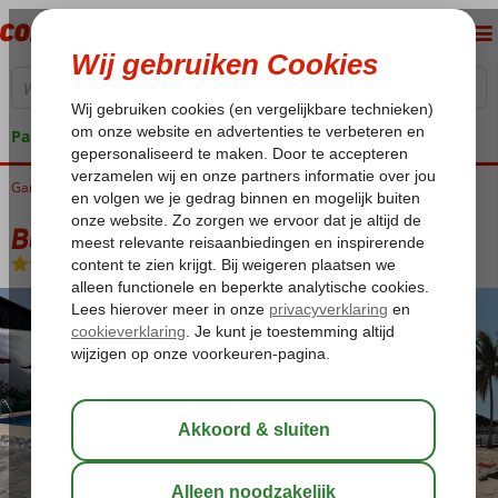
Pakketgarantie
Gambia
Home
West Gambia
Kotu
Bungalow Beach
Bungalow Beach
Logies en ontbijt
-
Aparthotel