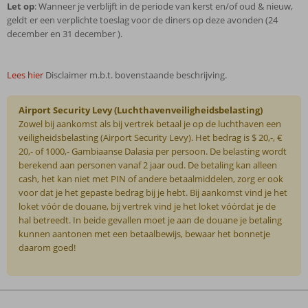
Let op
: Wanneer je verblijft in de periode van kerst en/of oud & nieuw,
geldt er een verplichte toeslag voor de diners op deze avonden (24
december en 31 december ).
Lees hier
Disclaimer m.b.t. bovenstaande beschrijving.
Airport Security Levy (Luchthavenveiligheidsbelasting)
Zowel bij aankomst als bij vertrek betaal je op de luchthaven een
veiligheidsbelasting (Airport Security Levy). Het bedrag is $ 20,-, €
20,- of 1000,- Gambiaanse Dalasia per persoon. De belasting wordt
berekend aan personen vanaf 2 jaar oud. De betaling kan alleen
cash, het kan niet met PIN of andere betaalmiddelen, zorg er ook
voor dat je het gepaste bedrag bij je hebt. Bij aankomst vind je het
loket vóór de douane, bij vertrek vind je het loket vóórdat je de
hal betreedt. In beide gevallen moet je aan de douane je betaling
kunnen aantonen met een betaalbewijs, bewaar het bonnetje
daarom goed!
De
beoordelingen