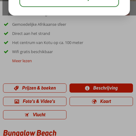
06:15
00:30
aug 32°
C
delen
bewaar
Gemoedelijke Afrikaanse sfeer
Direct aan het strand
Het centrum van Kotu op ca. 100 meter
Wifi gratis beschikbaar
Meer lezen
Prijzen & boeken
Beschrijving
Foto's & Video's
Kaart
Vlucht
Bungalow Beach