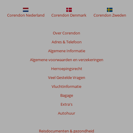
weergegeven
om
de
Corendon Nederland
Corendon Denmark
Corendon Zweden
relevantie
van
de
Over Corendon
getoonde
Adres & Telefoon
beoordelingen
te
Algemene Informatie
garanderen.
Algemene voorwaarden en verzekeringen
Meer
info
Herroepingsrecht
over
Veel Gestelde Vragen
onze
beoordelingen.
Vluchtinformatie
Bagage
Extra's
Autohuur
Reisdocumenten & gezondheid