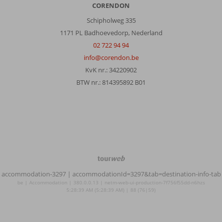
CORENDON
Schipholweg 335
1171 PL Badhoevedorp, Nederland
02 722 94 94
info@corendon.be
KvK nr.: 34220902
BTW nr.: 814395892 B01
TourWeb
©
accommodation-3297
| accommodationId=3297&tab=destination-info-tab
NetMatch
be | Accommodation | 380.0.0.13 | netm-web-ui-production-7f756f55dd-n6hzs
5:28:39 AM (5:28:39 AM) | 88 (76|59)