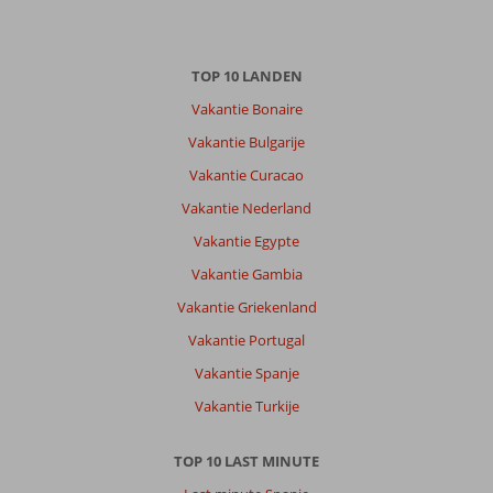
Met partner
,
27 juli 2026
TOP 10 LANDEN
Over
Vakantie Bonaire
Corfu-
Stad:
Vakantie Bulgarije
Rustige
Vakantie Curacao
bestemming
Vakantie Nederland
op
2
Vakantie Egypte
km
Vakantie Gambia
afstand
van
Vakantie Griekenland
Corfu
Vakantie Portugal
Stad.
Vakantie Spanje
Over
Vakantie Turkije
Mon
Repos
Palace:
TOP 10 LAST MINUTE
Hotel