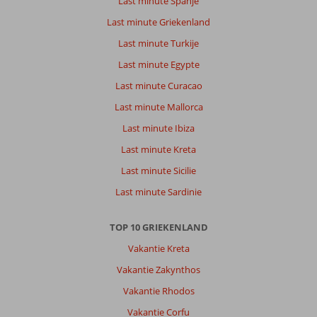
Last minute Spanje
Mon
Repos
Last minute Griekenland
Palace
Last minute Turkije
ligt
op
Last minute Egypte
mooie
Last minute Curacao
locatie,
met
Last minute Mallorca
uiterst
Last minute Ibiza
vriendelijk
en
Last minute Kreta
service
Last minute Sicilie
gericht
personeel.
Last minute Sardinie
Kamers
zijn
TOP 10 GRIEKENLAND
schoon.
Wel
Vakantie Kreta
is
Vakantie Zakynthos
douche/badkamer
toe
Vakantie Rhodos
aan
Vakantie Corfu