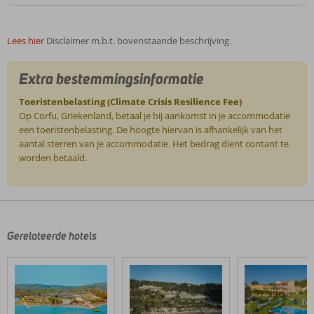
Lees hier
Disclaimer m.b.t. bovenstaande beschrijving.
Extra bestemmingsinformatie
Toeristenbelasting (Climate Crisis Resilience Fee)
Op Corfu, Griekenland, betaal je bij aankomst in je accommodatie
een toeristenbelasting. De hoogte hiervan is afhankelijk van het
aantal sterren van je accommodatie. Het bedrag dient contant te
worden betaald.
De
beoordelingen
zijn
door
Gerelateerde hotels
onze
klanten
geschreven
na
hun