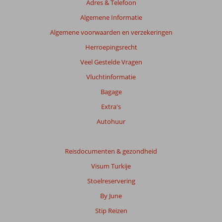
Adres & Telefoon
getoonde
beoordelingen
Algemene Informatie
te
Algemene voorwaarden en verzekeringen
garanderen.
Meer
Herroepingsrecht
info
Veel Gestelde Vragen
over
onze
Vluchtinformatie
beoordelingen.
Bagage
Extra's
Totale
score
Autohuur
Gebaseerd
op:
Reisdocumenten & gezondheid
8
Visum Turkije
beoordelingen
Stoelreservering
By June
Scoreverdeling
Stip Reizen
Algemene indruk
9,0
Eten
8,9