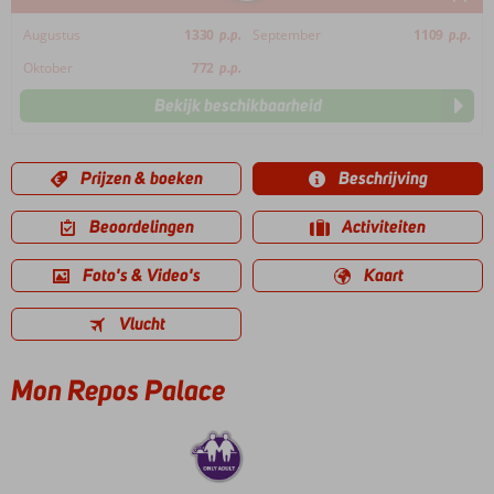
Augustus
1330
p.p.
September
1109
p.p.
Oktober
772
p.p.
Bekijk beschikbaarheid
Prijzen & boeken
Beschrijving
Beoordelingen
Activiteiten
Foto's & Video's
Kaart
Vlucht
Mon Repos Palace