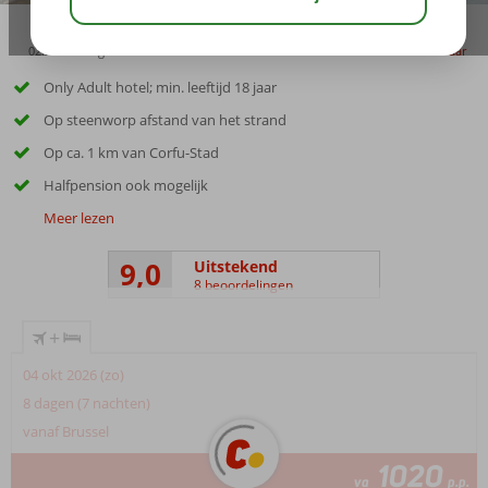
02:50
aug 31°
C
delen
bewaar
Only Adult hotel; min. leeftijd 18 jaar
Op steenworp afstand van het strand
Op ca. 1 km van Corfu-Stad
Halfpension ook mogelijk
Meer lezen
9,0
Uitstekend
8 beoordelingen
+
04 okt 2026 (zo)
8 dagen (7 nachten)
vanaf Brussel
1020
va
p.p.