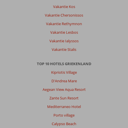
vervanging.
Zwembad
Vakantie Kos
is
Vakantie Chersonissos
heel
klein
Vakantie Rethymnon
en
Vakantie Lesbos
ligt
pal
Vakantie Ialyssos
in
Vakantie Stalis
de
zon.
Nabij
TOP 10 HOTELS GRIEKENLAND
gelegen
Kipriotis Village
strandje
was
D'Andrea Mare
goed
Aegean View Aqua Resort
alternatief.
Zante Sun Resort
Algemene indruk
8
Eten
9
Mediterraneo Hotel
Ligging
8
Kamers
7
Service
9
Kindvriendelijk
-
Porto village
Prijs/kwaliteit
3
Wifi kwaliteit
8
Calypso Beach