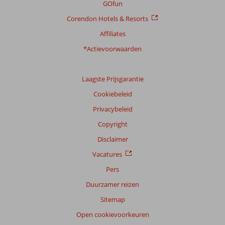
Ligging
9,1
Kamers
8,0
GOfun
Service
9,5
Kindvriendelijk
-
Corendon Hotels & Resorts
Prijs/kwaliteit
7,6
Wifi kwaliteit
6,8
Affiliates
Ervaringen
*Actievoorwaarden
van
onze
klanten
Laagste Prijsgarantie
Taal
Cookiebeleid
Nederlands (BE + NL) (7)
Privacybeleid
Filter
reisgezelschap
Copyright
Alle
Disclaimer
Sorteren
Vacatures
op
Pers
datum (nieuw > oud)
Duurzamer reizen
Sitemap
Anoniem
8,0
Open cookievoorkeuren
Nederland