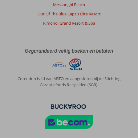
Messonghi Beach
Teunis
9,0
Out Of The Blue Capsis Elite Resort
Nederland
Rimondi Grand Resort & Spa
Met partner
,
04 juni 2026
Gegarandeerd veilig boeken en betalen
Over
Corfu-
Stad:
Corfustad
Corendon is lid van ABTO en aangesloten bij de Stichting
op
Garantiefonds Reisgelden (SGR).
een
half
uurtje
lopen.
In
de
buurt
een