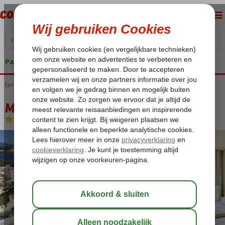
Pakketgarantie
Griekenland
Home
Corfu
Corfu-Stad
Mon Repos Palace
Mon Repos Palace
Logies en ontbijt
-
Hotel