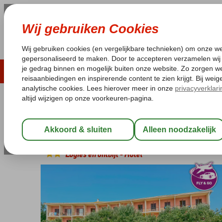
ZOMER 2026
LAST MINUTES
WIN
Pakketgarantie
Laagsteprijsgarantie*
Geen f
Griekenland
Home
Corfu
Dassia
Fly & Go Dassia Beach
Fly & Go Dassia Beach
Logies en ontbijt
-
Hotel