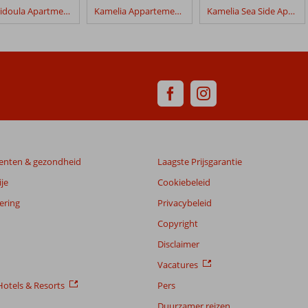
Spyridoula Apartments
Kamelia Appartementen
Kamelia Sea Side Apartments
enten & gezondheid
Laagste Prijsgarantie
je
Cookiebeleid
ering
Privacybeleid
Copyright
Disclaimer
Vacatures
otels & Resorts
Pers
Duurzamer reizen