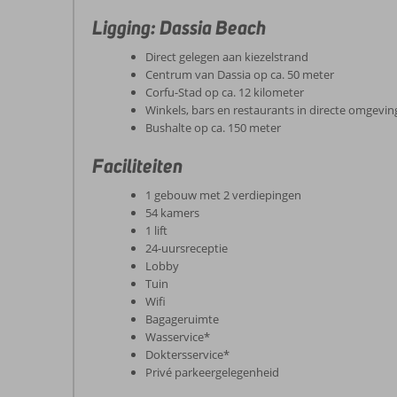
Ligging: Dassia Beach
Direct gelegen aan kiezelstrand
Centrum van Dassia op ca. 50 meter
Corfu-Stad op ca. 12 kilometer
Winkels, bars en restaurants in directe omgevin
Bushalte op ca. 150 meter
Faciliteiten
1 gebouw met 2 verdiepingen
54 kamers
1 lift
24-uursreceptie
Lobby
Tuin
Wifi
Bagageruimte
Wasservice*
Doktersservice*
Privé parkeergelegenheid