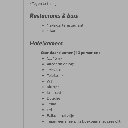
*Tegen betaling
Restaurants & bars
1 à-la-carterestaurant
1 bar
Hotelkamers
Standaardkamer (1-3 personen)
Ca. 15 m²
Airconditioning*
Televisie
Telefoon*
Wifi
Kluisje*
Koelkastje
Douche
Toilet
Föhn
Balkon met zitje
Tegen een meerprijs boekbaar met zeezicht