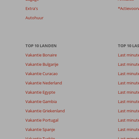
de
Extra's
*Actievoor
getoonde
beoordelingen
Autohuur
te
garanderen.
Meer
info
TOP 10 LANDEN
TOP 10 LA
over
onze
Vakantie Bonaire
Last minut
beoordelingen.
Vakantie Bulgarije
Last minut
Vakantie Curacao
Last minute
Totale score
Scoreverdeling
8,1
Algemene indruk
8,1
Eten
Vakantie Nederland
Last minut
Gebaseerd op:
Ligging
9,2
Kamers
55
Vakantie Egypte
Last minut
Zeer goed
Service
8,3
Kindvriende
beoordelingen
Prijs/kwaliteit
8,4
Wifi kwalite
Vakantie Gambia
Last minut
Vakantie Griekenland
Last minute
Vakantie Portugal
Last minut
Ervaringen
Taal
van onze
Nederlands (BE + NL) (53)
Vakantie Spanje
Last minute 
klanten
Vakantie Turkije
Last minute