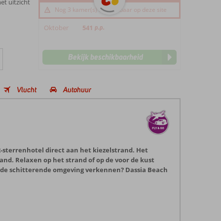
t uitzicht
Nog 3 kamer(s) beschikbaar op deze site
Oktober
541
p.p.
Bekijk beschikbaarheid
Vlucht
Autohuur
-sterrenhotel direct aan het kiezelstrand. Het
and. Relaxen op het strand of op de voor de kust
o de schitterende omgeving verkennen? Dassia Beach