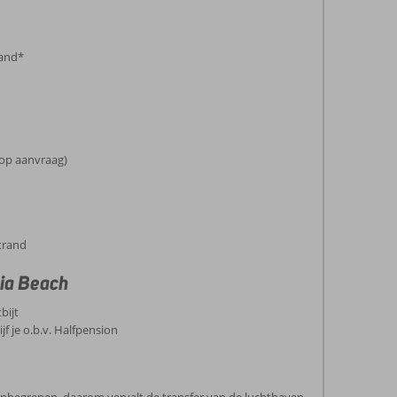
rand*
(op aanvraag)
trand
sia Beach
bijt
jf je o.b.v. Halfpension
 inbegrepen, daarom vervalt de transfer van de luchthaven