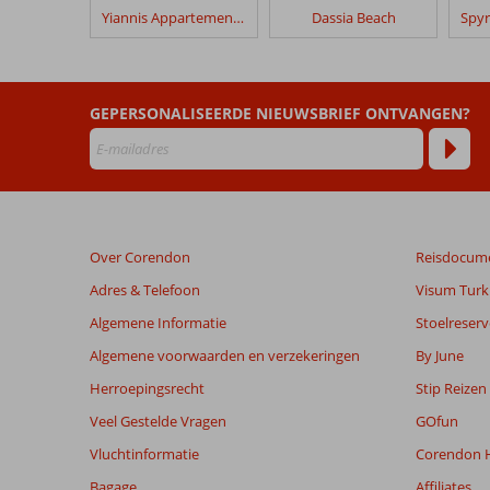
in
Yiannis Appartementen
Dassia Beach
Fly
&
Go
Dassia
GEPERSONALISEERDE NIEUWSBRIEF ONTVANGEN?
Beach
Beoordelingen
die
ouder
zijn
Over Corendon
Reisdocum
dan
48
Adres & Telefoon
Visum Turki
maanden
Algemene Informatie
Stoelreserv
worden
niet
Algemene voorwaarden en verzekeringen
By June
meer
Herroepingsrecht
Stip Reizen
weergegeven
om
Veel Gestelde Vragen
GOfun
de
Vluchtinformatie
Corendon H
relevantie
van
Bagage
Affiliates