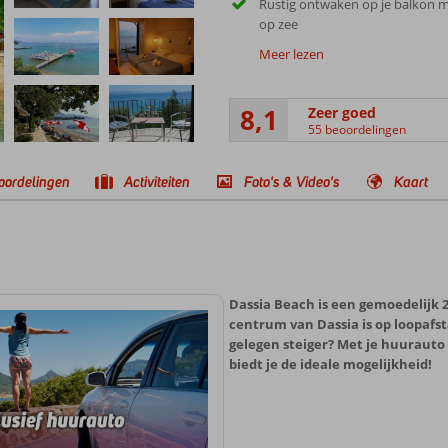
Rustig ontwaken op je balkon me
op zee
Meer lezen
8,1
Zeer goed
55 beoordelingen
oordelingen
Activiteiten
Foto's & Video's
Kaart
Dassia Beach is een gemoedelijk 2
centrum van Dassia is op loopafst
gelegen steiger? Met je huuraut
biedt je de ideale mogelijkheid!