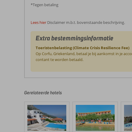
*Tegen betaling
Lees hier
Disclaimer m.b.t. bovenstaande beschrijving.
Extra bestemmingsinformatie
Toeristenbelasting (Climate Crisis Resilience Fee)
Op Corfu, Griekenland, betaal je bij aankomst in je ac
contant te worden betaald.
De
beoordelingen
zijn
door
Gerelateerde hotels
onze
klanten
geschreven
na
hun
verblijf