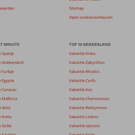
waarden
Sitemap
Open cookievoorkeuren
ST MINUTE
TOP 10 GRIEKENLAND
e Spanje
Vakantie Kreta
e Griekenland
Vakantie Zakynthos
 Turkije
Vakantie Rhodos
7,6
e Egypte
Vakantie Corfu
7,9
e Curacao
Vakantie Kos
lijk
6,0
it
7,9
e Mallorca
Vakantie Chersonissos
 Ibiza
Vakantie Rethymnon
e Kreta
Vakantie Lesbos
Filter reisgezelschap
Sorteren op
Alle
datum (nieuw > oud)
Sicilie
Vakantie Ialyssos
 Sardinie
Vakantie Stalis