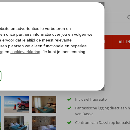
TERZON
ZONVAKANTIES
VERRE REIZEN
ALL I
ueltoeslag
Gratis annuleren*
Inclusief huurauto
Fantastische ligging direct aan 
van Dassia
Centrum van Dassia op loopafs