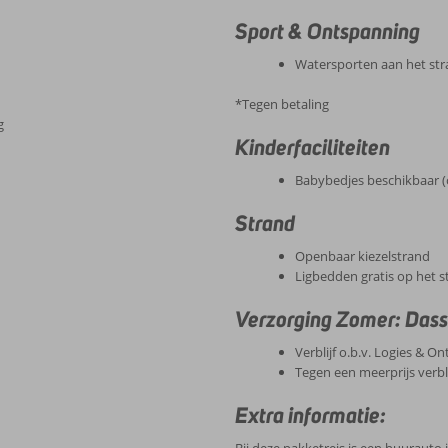
Sport & Ontspanning
Watersporten aan het st
*Tegen betaling
g
Kinderfaciliteiten
Babybedjes beschikbaar 
Strand
Openbaar kiezelstrand
Ligbedden gratis op het s
Verzorging Zomer: Das
Verblijf o.b.v. Logies & Ont
Tegen een meerprijs verbli
Extra informatie:
Bij deze pakketreis is een huurauto