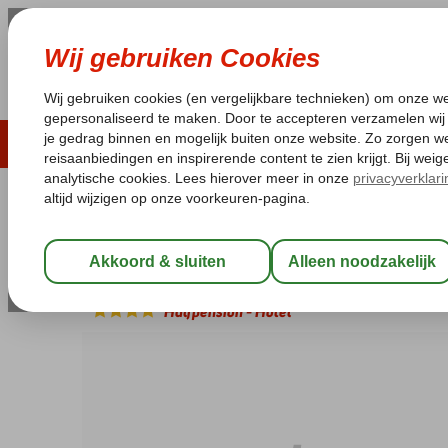
ZOMER 2026
LAST MINUTES
WIN
Pakketgarantie
Laagsteprijsgarantie*
Geen f
Griekenland
Home
Kefalonia
Lixouri
Cephalonia Palace
Cephalonia Palace
Halfpension
-
Hotel