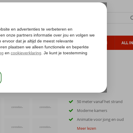
TERZON
ZONVAKANTIES
VERRE REIZEN
ALL I
ueltoeslag
Gratis annuleren*
50 meter vanaf het strand
Moderne kamers
Animatie voor jong en oud
Meer lezen