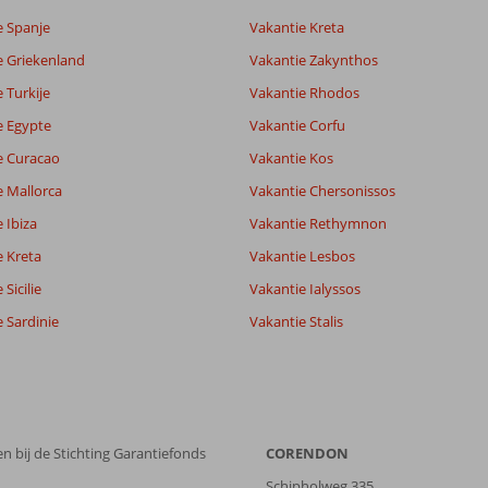
e Spanje
Vakantie Kreta
e Griekenland
Vakantie Zakynthos
 Turkije
Vakantie Rhodos
e Egypte
Vakantie Corfu
e Curacao
Vakantie Kos
e Mallorca
Vakantie Chersonissos
 Ibiza
Vakantie Rethymnon
e Kreta
Vakantie Lesbos
Sicilie
Vakantie Ialyssos
 Sardinie
Vakantie Stalis
n bij de Stichting Garantiefonds
CORENDON
Schipholweg 335