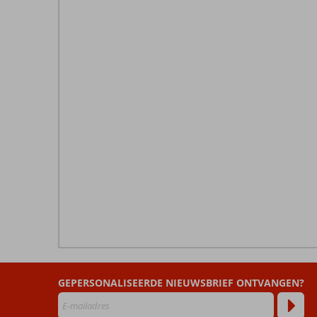
De
beoordelingen
zijn
GEPERSONALISEERDE NIEUWSBRIEF ONTVANGEN?
door
onze
klanten