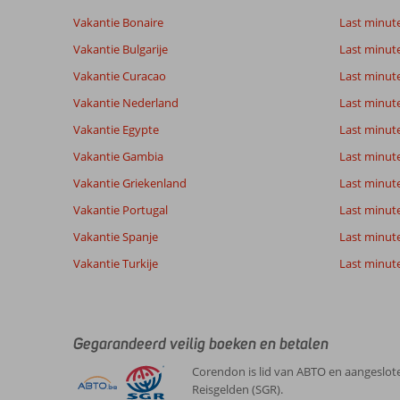
van
Vakantie Bonaire
Last minut
de
getoonde
Vakantie Bulgarije
Last minut
beoordelingen
Vakantie Curacao
Last minute
te
garanderen.
Vakantie Nederland
Last minut
Meer
Vakantie Egypte
Last minut
info
over
Vakantie Gambia
Last minut
onze
Vakantie Griekenland
Last minute
beoordelingen.
Vakantie Portugal
Last minut
Vakantie Spanje
Last minute 
Vakantie Turkije
Last minute
Gegarandeerd veilig boeken en betalen
Corendon is lid van ABTO en aangeslote
Reisgelden (SGR).