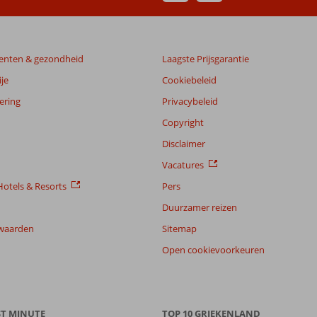
enten & gezondheid
Laagste Prijsgarantie
je
Cookiebeleid
ering
Privacybeleid
Copyright
Disclaimer
Vacatures
otels & Resorts
Pers
Duurzamer reizen
waarden
Sitemap
Open cookievoorkeuren
ST MINUTE
TOP 10 GRIEKENLAND