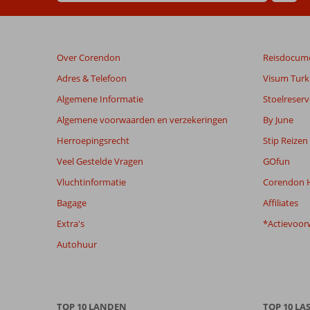
geschreven
na
hun
verblijf
Over Corendon
Reisdocum
in
Cephalonia
Adres & Telefoon
Visum Turki
Palace
Algemene Informatie
Stoelreserv
Algemene voorwaarden en verzekeringen
By June
Beoordelingen
die
Herroepingsrecht
Stip Reizen
ouder
Veel Gestelde Vragen
GOfun
zijn
dan
Vluchtinformatie
Corendon H
48
Bagage
Affiliates
maanden
worden
Extra's
*Actievoor
niet
Autohuur
meer
weergegeven
om
de
relevantie
TOP 10 LANDEN
TOP 10 LA