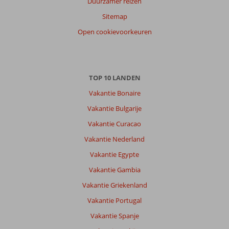
Duurzamer reizen
Sitemap
Jean
10
Open cookievoorkeuren
Belgie
Met partner
,
30 juni 2026
TOP 10 LANDEN
Vakantie Bonaire
Over
Tigaki:
Vakantie Bulgarije
ideaal
Vakantie Curacao
om
Vakantie Nederland
tot
rust
Vakantie Egypte
te
Vakantie Gambia
komen.
Iedereen
Vakantie Griekenland
deed
Vakantie Portugal
zijn
uiterste
Vakantie Spanje
best