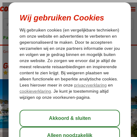
Pakketgarantie
Griekenland
Home
Kos
Tigaki
Gaia In Style
Gaia In Style
All Inclusive
-
Hotel