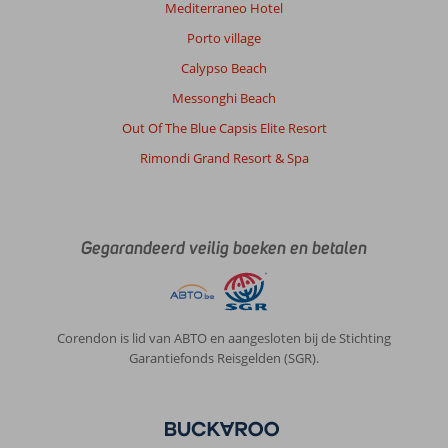
Mediterraneo Hotel
Algemene indruk
10
Eten
10
Porto village
Ligging
9
Kamers
10
Calypso Beach
Service
10
Kindvriendelijk
-
Prijs/kwaliteit
9
Wifi kwaliteit
Messonghi Beach
9
Out Of The Blue Capsis Elite Resort
Rimondi Grand Resort & Spa
Susanna
10
Nederland
Gezin met oud(ere) kind(eren)
,
03 augustus 2025
Gegarandeerd veilig boeken en betalen
Over
Tigaki:
Tigaki
Corendon is lid van ABTO en aangesloten bij de Stichting
is
Garantiefonds Reisgelden (SGR).
een
leuk
en
gezellig