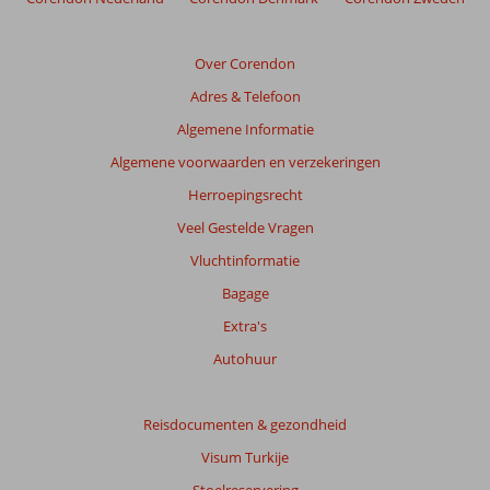
de
relevantie
van
Over Corendon
de
Adres & Telefoon
getoonde
beoordelingen
Algemene Informatie
te
Algemene voorwaarden en verzekeringen
garanderen.
Meer
Herroepingsrecht
info
Veel Gestelde Vragen
over
onze
Vluchtinformatie
beoordelingen.
Bagage
Extra's
Totale
score
Autohuur
Gebaseerd
op:
Reisdocumenten & gezondheid
21
Visum Turkije
beoordelingen
Stoelreservering