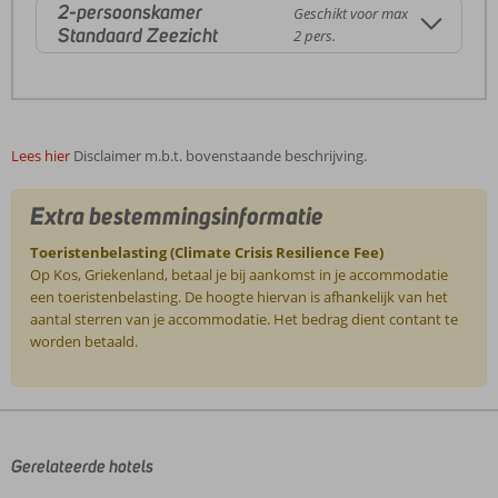
2-persoonskamer
Geschikt voor max
Standaard Zeezicht
2 pers.
Lees hier
Disclaimer m.b.t. bovenstaande beschrijving.
Extra bestemmingsinformatie
Toeristenbelasting (Climate Crisis Resilience Fee)
Op Kos, Griekenland, betaal je bij aankomst in je accommodatie
een toeristenbelasting. De hoogte hiervan is afhankelijk van het
aantal sterren van je accommodatie. Het bedrag dient contant te
worden betaald.
De
beoordelingen
zijn
door
Gerelateerde hotels
onze