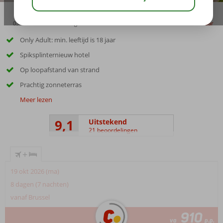
03:45
00:30
aug 32°
C
delen
bewaar
Only Adult: min. leeftijd is 18 jaar
Spiksplinternieuw hotel
Op loopafstand van strand
Prachtig zonneterras
Meer lezen
9,1
Uitstekend
21 beoordelingen
+
19 okt 2026 (ma)
8 dagen (7 nachten)
vanaf Brussel
910
va
p.p.