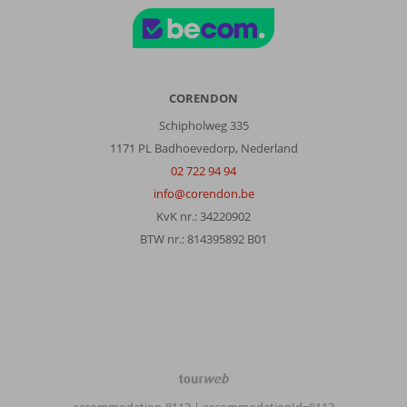
dorpje,
ongeveer
10
km
van
Kos
CORENDON
stad.
Schipholweg 335
Wanneer
het
1171 PL Badhoevedorp, Nederland
niet
02 722 94 94
te
info@corendon.be
warm
KvK nr.: 34220902
is,
is
BTW nr.: 814395892 B01
dit
prima
te
fietsen.Mooi
en
fijn
strand
TourWeb
wat
©
heel
accommodation-8113
| accommodationId=8113