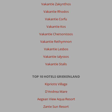
vriendelijk,
Vakantie Zakynthos
behulpzaam.
Niks
Vakantie Rhodos
was
Vakantie Corfu
teveel.
Het
Vakantie Kos
personeel
Vakantie Chersonissos
was
gewoon
Vakantie Rethymnon
schitterend.
Vakantie Lesbos
Je
was
Vakantie Ialyssos
geen
Vakantie Stalis
nummer.
Dikke
proficiat
TOP 10 HOTELS GRIEKENLAND
aan
Kipriotis Village
het
ganse
D'Andrea Mare
hotel,
Aegean View Aqua Resort
we
gaan
Zante Sun Resort
terug.