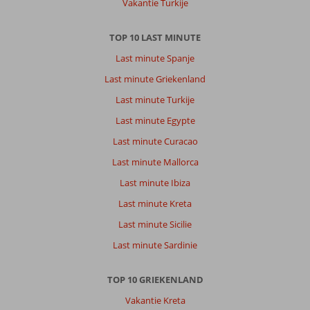
Vakantie Turkije
om
het
ons
TOP 10 LAST MINUTE
maar
Last minute Spanje
zo
aangenaam
Last minute Griekenland
mogelijk
Last minute Turkije
te
maken;
Last minute Egypte
Last minute Curacao
Over
Gaia
Last minute Mallorca
In
Last minute Ibiza
Style:
alles
Last minute Kreta
was
Last minute Sicilie
gewoon
heerlijk.
Last minute Sardinie
Al
vanaf
TOP 10 GRIEKENLAND
het
inchecken
Vakantie Kreta