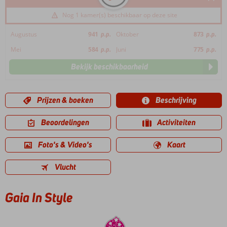
Nog 1 kamer(s) beschikbaar op deze site
Augustus
941
p.p.
Oktober
873
p.p.
Mei
584
p.p.
Juni
775
p.p.
Bekijk beschikbaarheid
Prijzen & boeken
Beschrijving
Beoordelingen
Activiteiten
Foto's & Video's
Kaart
Vlucht
Gaia In Style