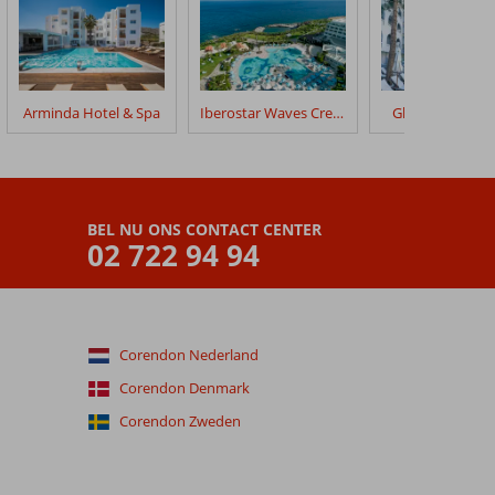
Arminda Hotel & Spa
Iberostar Waves Creta Panorama & Mare
Glaros Beach H
BEL NU ONS CONTACT CENTER
02 722 94 94
Corendon Nederland
Corendon Denmark
Corendon Zweden