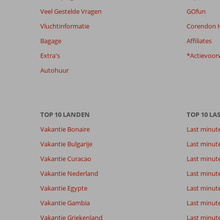
van
Veel Gestelde Vragen
GOfun
de
Vluchtinformatie
Corendon H
getoonde
beoordelingen
Bagage
Affiliates
te
Extra's
*Actievoor
garanderen.
Meer
Autohuur
info
over
onze
beoordelingen.
TOP 10 LANDEN
TOP 10 LA
Vakantie Bonaire
Last minut
Totale score
Scoreverdeling
9,2
Algemene indruk
9,2
Eten
Vakantie Bulgarije
Last minut
Gebaseerd op:
Ligging
8,9
Kamers
60
Vakantie Curacao
Last minute
Uitstekend
Service
9,4
Kindvriende
beoordelingen
Prijs/kwaliteit
9,1
Wifi kwalite
Vakantie Nederland
Last minut
Vakantie Egypte
Last minut
Vakantie Gambia
Last minut
Ervaringen
Taal
van onze
Nederlands (BE + NL) (58)
Vakantie Griekenland
Last minute