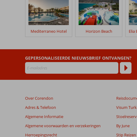
geschreven
na
hun
verblijf
in
Mediterraneo Hotel
Horizon Beach
Bella
Vista
Beoordelingen
GEPERSONALISEERDE NIEUWSBRIEF ONTVANGEN?
die
ouder
zijn
dan
48
maanden
Over Corendon
Reisdocum
worden
niet
Adres & Telefoon
Visum Turki
meer
Algemene Informatie
Stoelreserv
weergegeven
om
Algemene voorwaarden en verzekeringen
By June
de
Herroepingsrecht
Stip Reizen
relevantie