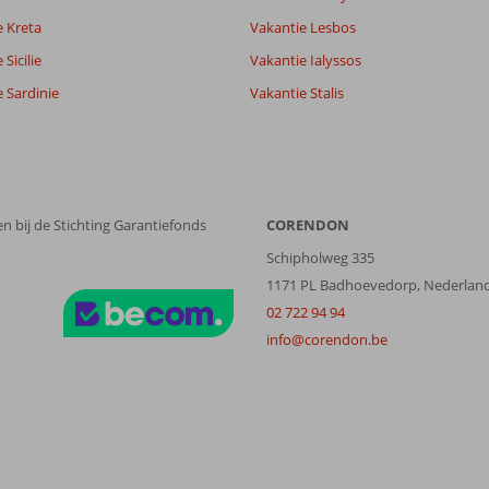
e Kreta
Vakantie Lesbos
Sicilie
Vakantie Ialyssos
 Sardinie
Vakantie Stalis
n bij de Stichting Garantiefonds
CORENDON
Schipholweg 335
1171 PL Badhoevedorp, Nederlan
02 722 94 94
info@corendon.be