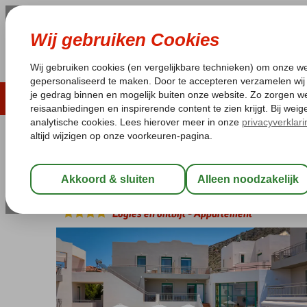
ZOMER 2026
LAST MINUTES
WIN
Pakketgarantie
Laagsteprijsgarantie*
Geen f
Griekenland
Home
Kreta
Chersonissos
Bella Vista
Bella Vista
Logies en ontbijt
-
Appartement