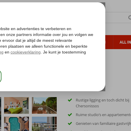
TERZON
ZONVAKANTIES
VERRE REIZEN
ALL I
ueltoeslag
Gratis annuleren*
Rustige ligging en toch dicht bij
Chersonissos
Ruime studio’s en appartement
Genieten van familiaire gastvrij