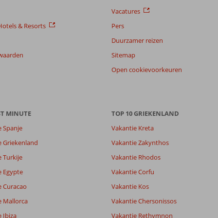
Vacatures
otels & Resorts
Pers
Duurzamer reizen
waarden
Sitemap
Open cookievoorkeuren
ST MINUTE
TOP 10 GRIEKENLAND
e Spanje
Vakantie Kreta
8,9
e Griekenland
Vakantie Zakynthos
9,0
 Turkije
Vakantie Rhodos
lijk
8,9
it
7,8
e Egypte
Vakantie Corfu
e Curacao
Vakantie Kos
e Mallorca
Vakantie Chersonissos
Filter reisgezelschap
Sorteren op
Alle
datum (nieuw > oud)
 Ibiza
Vakantie Rethymnon