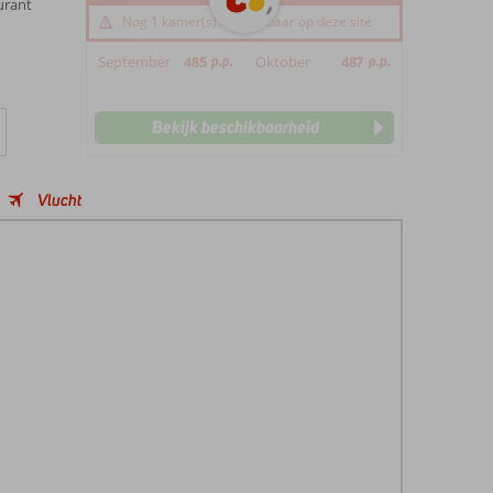
urant
Nog 1 kamer(s) beschikbaar op deze site
September
485
p.p.
Oktober
487
p.p.
Bekijk beschikbaarheid
Vlucht