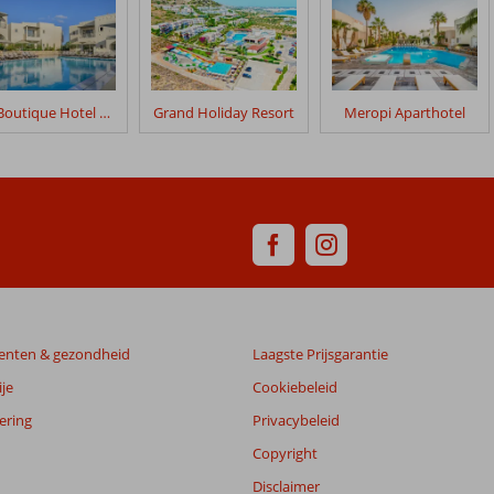
Elia Boutique Hotel by S Resorts
Grand Holiday Resort
Meropi Aparthotel
enten & gezondheid
Laagste Prijsgarantie
je
Cookiebeleid
ering
Privacybeleid
Copyright
Disclaimer