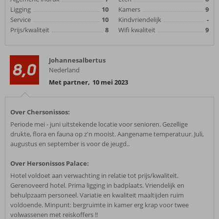
Ligging
10
Kamers
9
Service
10
Kindvriendelijk
-
Prijs/kwaliteit
8
Wifi kwaliteit
9
Johannesalbertus
8,0
Nederland
Met partner
,
10 mei 2023
Over Chersonissos:
Periode mei - juni uitstekende locatie voor senioren. Gezellige
drukte, flora en fauna op z'n mooist. Aangename temperatuur. Juli,
augustus en september is voor de jeugd..
Over Hersonissos Palace:
Hotel voldoet aan verwachting in relatie tot prijs/kwaliteit.
Gerenoveerd hotel. Prima ligging in badplaats. Vriendelijk en
behulpzaam personeel. Variatie en kwaliteit maaltijden ruim
voldoende. Minpunt: bergruimte in kamer erg krap voor twee
volwassenen met reiskoffers !!