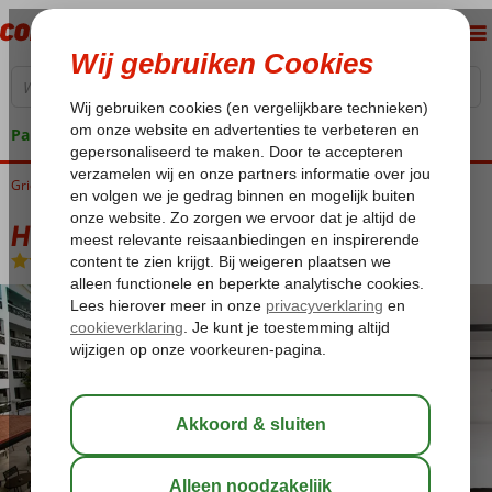
Pakketgarantie
Griekenland
Home
Kreta
Chersonissos
Hersonissos Palace
Hersonissos Palace
All Inclusive
-
Hotel