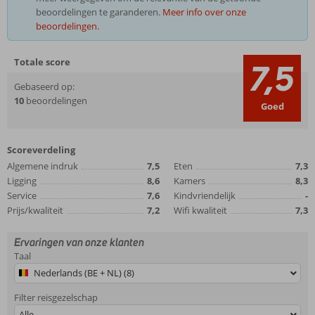
beoordelingen te garanderen.
Meer info over onze
beoordelingen.
Totale score
7,5
Gebaseerd op:
10
beoordelingen
Goed
Scoreverdeling
Algemene indruk
7,5
Eten
7,3
Ligging
8,6
Kamers
8,3
Service
7,6
Kindvriendelijk
-
Prijs/kwaliteit
7,2
Wifi kwaliteit
7,3
Ervaringen van onze klanten
Taal
Nederlands (BE + NL) (8)
Filter reisgezelschap
Alle