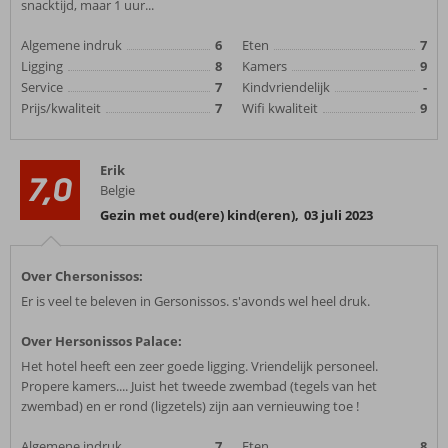
snacktijd, maar 1 uur...
Algemene indruk
6
Eten
7
Ligging
8
Kamers
9
Service
7
Kindvriendelijk
-
Prijs/kwaliteit
7
Wifi kwaliteit
9
Erik
7,0
Belgie
Gezin met oud(ere) kind(eren)
,
03 juli 2023
Over Chersonissos:
Er is veel te beleven in Gersonissos. s'avonds wel heel druk.
Over Hersonissos Palace:
Het hotel heeft een zeer goede ligging. Vriendelijk personeel.
Propere kamers.... Juist het tweede zwembad (tegels van het
zwembad) en er rond (ligzetels) zijn aan vernieuwing toe !
Algemene indruk
7
Eten
8