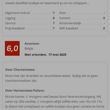
steeds dezelfde koekjes en beenhard ijs om te scheppen...
Algemene indruk
7
Eten
-
Ligging
8
Kamers
9
Service
7
Kindvriendelijk
-
Prijs/kwaliteit
7
Wifi kwaliteit
8
Anoniem
6,0
Belgie
Met vrienden
,
17 mei 2025
Over Chersonissos:
Mooi met zijn stranden en azuurblauw water. Spijtig dat er geen
toeristenmarkten zijn.
Over Hersonissos Palace:
Mooie kamer. s' morgens veel lawaai dooir leveranciersingang. Wij
zaten op 3de verdiep. s' morgens altijd zelfde eten, van 16u tot 17u
ijs (bijna niet schepbaar) en zelfde koekjes dus geen variatie en korte