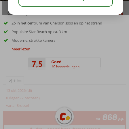
03:30
aug 29°
C
delen
bewaar
Zó in het centrum van Chersonissos én op het strand
Populaire Star Beach op ca. 3 km
Moderne, strakke kamers
Meer lezen
7,5
Goed
10 beoordelingen
+
13 okt 2026 (di)
8 dagen (7 nachten)
vanaf Brussel
868
va
p.p.
Nog 1 kamer(s) beschikbaar op deze site