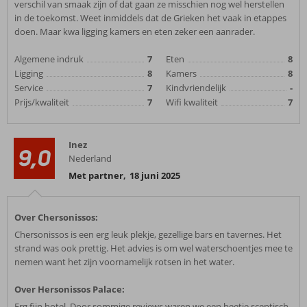
verschil van smaak zijn of dat gaan ze misschien nog wel herstellen
in de toekomst. Weet inmiddels dat de Grieken het vaak in etappes
doen. Maar kwa ligging kamers en eten zeker een aanrader.
Algemene indruk
7
Eten
8
Ligging
8
Kamers
8
Service
7
Kindvriendelijk
-
Prijs/kwaliteit
7
Wifi kwaliteit
7
Inez
9,0
Nederland
Met partner
,
18 juni 2025
Over Chersonissos:
Chersonissos is een erg leuk plekje, gezellige bars en tavernes. Het
strand was ook prettig. Het advies is om wel waterschoentjes mee te
nemen want het zijn voornamelijk rotsen in het water.
Over Hersonissos Palace:
Erg fijn hotel. Door sommige reviews waren we een beetje sceptisch,