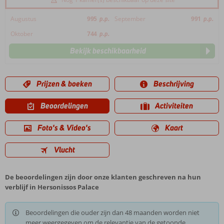
Augustus
995
p.p.
September
991
p.p.
Oktober
744
p.p.
Bekijk beschikbaarheid
Prijzen & boeken
Beschrijving
Beoordelingen
Activiteiten
Foto's & Video's
Kaart
Vlucht
De beoordelingen zijn door onze klanten geschreven na hun
verblijf in Hersonissos Palace
Beoordelingen die ouder zijn dan 48 maanden worden niet
meer weergegeven om de relevantie van de getoonde