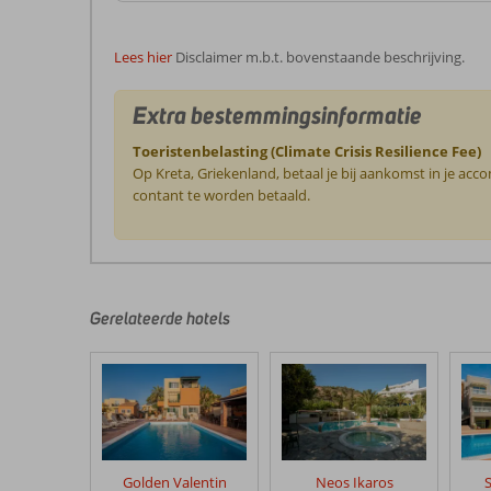
Lees hier
Disclaimer m.b.t. bovenstaande beschrijving.
Extra bestemmingsinformatie
Toeristenbelasting (Climate Crisis Resilience Fee)
Op Kreta, Griekenland, betaal je bij aankomst in je ac
contant te worden betaald.
De
beoordelingen
zijn
door
Gerelateerde hotels
onze
klanten
geschreven
na
hun
verblijf
in
Golden Valentin
Neos Ikaros