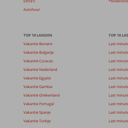
Extra's
*Actievoor
garanderen.
Meer
Autohuur
info
over
onze
beoordelingen.
TOP 10 LANDEN
TOP 10 LA
Vakantie Bonaire
Last minut
Totale score
Scoreverdeling
7,7
Algemene indruk
7,7
Eten
Vakantie Bulgarije
Last minut
Gebaseerd op:
Ligging
8,1
Kamers
10
Vakantie Curacao
Last minute
Goed
Service
8,2
Kindvriende
beoordelingen
Prijs/kwaliteit
7,8
Wifi kwalite
Vakantie Nederland
Last minut
Vakantie Egypte
Last minut
Vakantie Gambia
Last minut
Ervaringen
Taal
van onze
Nederlands (BE + NL) (10)
Vakantie Griekenland
Last minute
klanten
Vakantie Portugal
Last minut
Vakantie Spanje
Last minute 
7,0
Vakantie Turkije
Last minute
Over
Algemene indruk
7