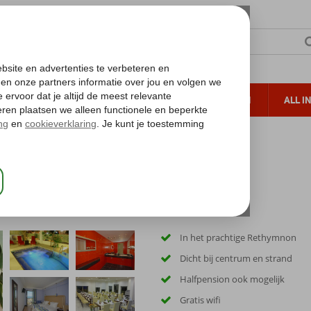
TERZON
ZONVAKANTIES
VERRE REIZEN
ALL I
ueltoeslag
Gratis annuleren*
In het prachtige Rethymnon
Dicht bij centrum en strand
Halfpension ook mogelijk
Gratis wifi