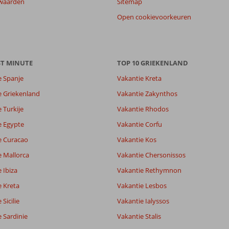
waarden
Sitemap
Open cookievoorkeuren
ST MINUTE
TOP 10 GRIEKENLAND
e Spanje
Vakantie Kreta
6,0
e Griekenland
Vakantie Zakynthos
7,4
 Turkije
Vakantie Rhodos
lijk
-
it
7,7
e Egypte
Vakantie Corfu
e Curacao
Vakantie Kos
e Mallorca
Vakantie Chersonissos
Filter reisgezelschap
Sorteren op
Alle
datum (nieuw > oud)
 Ibiza
Vakantie Rethymnon
e Kreta
Vakantie Lesbos
Sicilie
Vakantie Ialyssos
 Sardinie
Vakantie Stalis