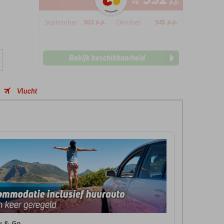
va
p.p.
September
503
p.p.
Oktober
545
p.p.
Bekijk beschikbaarheid
Vlucht
ly & Go