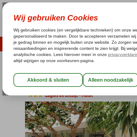
ZOMER 2026
LAST MINUTES
WIN
Pakketgarantie
Laagsteprijsgarantie*
Geen f
Griekenland
Home
Kreta
Rethymnon
Olympic Palladium
Olympic Palladium
Logies en ontbijt
-
Hotel