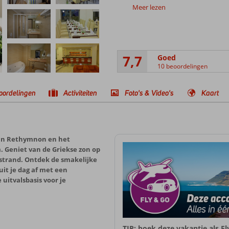
Meer lezen
7,7
Goed
10 beoordelingen
oordelingen
Activiteiten
Foto's & Video's
Kaart
van Rethymnon en het
. Geniet van de Griekse zon op
strand. Ontdek de smakelijke
uit je dag af met een
uitvalsbasis voor je
TIP: boek deze vakantie als F