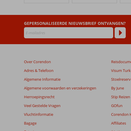
Olympic
Palladium
Beoordelingen
GEPERSONALISEERDE NIEUWSBRIEF ONTVANGEN?
die
ouder
zijn
dan
48
maanden
Over Corendon
Reisdocum
worden
niet
Adres & Telefoon
Visum Turki
meer
Algemene Informatie
Stoelreserv
weergegeven
om
Algemene voorwaarden en verzekeringen
By June
de
Herroepingsrecht
Stip Reizen
relevantie
van
Veel Gestelde Vragen
GOfun
de
Vluchtinformatie
Corendon H
getoonde
beoordelingen
Bagage
Affiliates
te