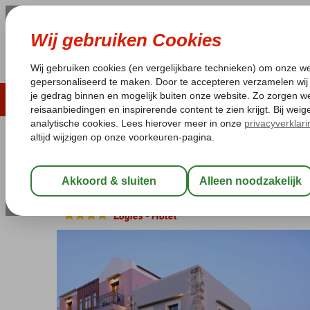
ZOMER 2026
LAST MINUTES
WIN
Pakketgarantie
Laagsteprijsgarantie*
Geen f
Griekenland
Home
Kreta
Rethymnon
Palazzo Vecchio Exclusive
Palazzo Vecchio Exclusive
Logies
-
Hotel