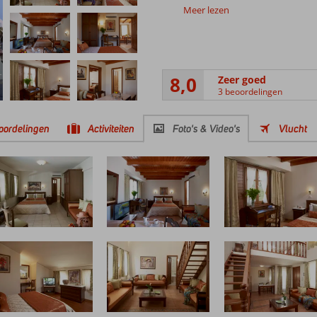
Meer lezen
8,0
Zeer goed
3 beoordelingen
oordelingen
Activiteiten
Foto's & Video's
Vlucht