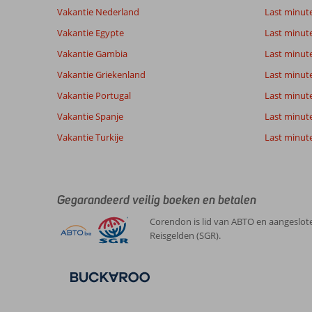
3
Zeer goed
Service
7,3
Kindvriende
Vakantie Nederland
Last minut
beoordelingen
Prijs/kwaliteit
7,0
Wifi kwalite
Vakantie Egypte
Last minut
Vakantie Gambia
Last minut
Ervaringen
Taal
Vakantie Griekenland
Last minute
van onze
Nederlands (BE + NL) (3)
Vakantie Portugal
klanten
Last minut
Vakantie Spanje
Last minute 
Vakantie Turkije
Last minute
8,0
Over
Algemene indruk
8
Rethymnon:
Ligging
9
Anoniem
Service
8
Leuke
Nederland
Gegarandeerd veilig boeken en betalen
Prijs/kwaliteit
7
stad,
Gezin met oud(ere) kind(eren)
Eten
-
goede
Corendon is lid van ABTO en aangeslote
,
restaurants,
Kamers
5
Reisgelden (SGR).
28 april 2025
strand
Kindvriendelijk
8
wel
Wifi kwaliteit
8
een
stukje
lopen