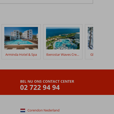
Arminda Hotel & Spa
Iberostar Waves Creta Panorama & Mare
Glaros Beach H
BEL NU ONS CONTACT CENTER
02 722 94 94
Corendon Nederland