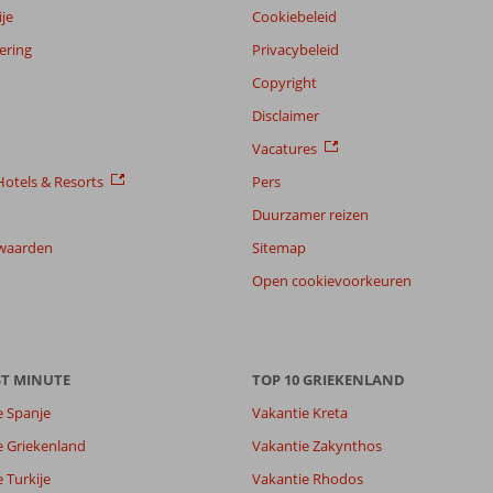
je
Cookiebeleid
ering
Privacybeleid
Copyright
Disclaimer
Vacatures
otels & Resorts
Pers
Duurzamer reizen
waarden
Sitemap
Open cookievoorkeuren
ST MINUTE
TOP 10 GRIEKENLAND
e Spanje
Vakantie Kreta
e Griekenland
Vakantie Zakynthos
7,5
 Turkije
Vakantie Rhodos
5,7