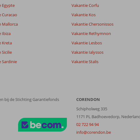
lijk
8,0
e Egypte
Vakantie Corfu
it
7,0
e Curacao
Vakantie Kos
e Mallorca
Vakantie Chersonissos
Filter reisgezelschap
Sorteren op
 Ibiza
Vakantie Rethymnon
Alle
datum (nieuw > oud)
e Kreta
Vakantie Lesbos
Sicilie
Vakantie Ialyssos
 Sardinie
Vakantie Stalis
n bij de Stichting Garantiefonds
CORENDON
Schipholweg 335
1171 PL Badhoevedorp, Nederlan
02 722 94 94
info@corendon.be