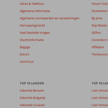
worden
Adres & Telefoon
Visum Turki
niet
Algemene Informatie
Stoelreserv
meer
weergegeven
Algemene voorwaarden en verzekeringen
By June
om
Herroepingsrecht
Stip Reizen
de
relevantie
Veel Gestelde Vragen
GOfun
van
Vluchtinformatie
Corendon H
de
getoonde
Bagage
Affiliates
beoordelingen
Extra's
*Actievoor
te
garanderen.
Autohuur
Meer
info
over
onze
TOP 10 LANDEN
TOP 10 LA
beoordelingen.
Vakantie Bonaire
Last minut
Totale score
Scoreverdeling
8,0
Vakantie Bulgarije
Last minut
Algemene indruk
8,0
Eten
Gebaseerd op:
Vakantie Curacao
Last minute
Ligging
9,0
Kamers