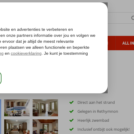
TERZON
ZONVAKANTIES
VERRE REIZEN
ALL I
ueltoeslag
Gratis annuleren*
Direct aan het strand
Gelegen in Rethymnon
Heerlijk zwembad
Inclusief ontbijt ook mogelijk!