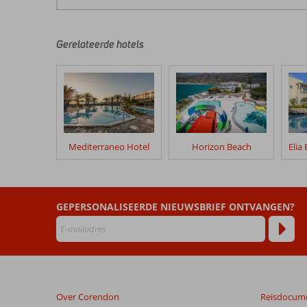
De
beoordelingen
zijn
door
Gerelateerde hotels
onze
klanten
geschreven
na
hun
verblijf
in
Mediterraneo Hotel
Horizon Beach
Palazzo
Vecchio
Exclusive
GEPERSONALISEERDE NIEUWSBRIEF ONTVANGEN?
Beoordelingen
die
ouder
zijn
dan
48
Over Corendon
Reisdocum
maanden