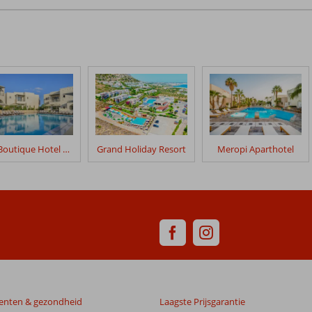
Elia Boutique Hotel by S Resorts
Grand Holiday Resort
Meropi Aparthotel
enten & gezondheid
Laagste Prijsgarantie