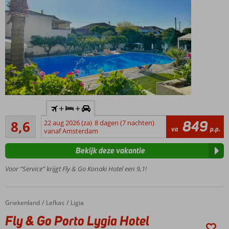
Inclusief
+
+
huurauto
Aanrader
849
8,6
22 aug 2026 (za)
8 dagen (7 nachten)
Uniek en
849
va
p.p.
vanaf Amsterdam
kleinschalig
beoordelingen
All
Bekijk deze vakantie
Inclusive
hotel
Voor “Service” krijgt Fly & Go Konaki Hotel een 9,1!
Omgeven
door een
prachtige
Griekenland
Fly & Go Porto Lygia Hotel
Home
Lefkas
Ligia
tuin
Fly & Go Porto Lygia Hotel
Gemoedelijke