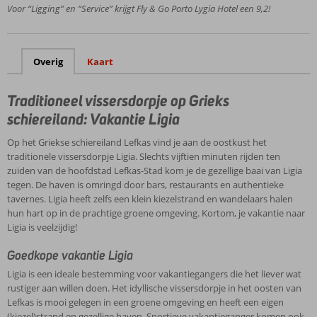
Voor “Ligging” en “Service” krijgt Fly & Go Porto Lygia Hotel een 9,2!
het
gehele
complex
Kamers
Overig
Kaart
met
bergzicht
Traditioneel vissersdorpje op Grieks
of
zeezicht
schiereiland: Vakantie Ligia
Zwembad met
Op het Griekse schiereiland Lefkas vind je aan de oostkust het
kindergedeelte
traditionele vissersdorpje Ligia. Slechts vijftien minuten rijden ten
zuiden van de hoofdstad Lefkas-Stad kom je de gezellige baai van Ligia
tegen. De haven is omringd door bars, restaurants en authentieke
tavernes. Ligia heeft zelfs een klein kiezelstrand en wandelaars halen
hun hart op in de prachtige groene omgeving. Kortom, je vakantie naar
Ligia is veelzijdig!
Goedkope vakantie Ligia
Ligia is een ideale bestemming voor vakantiegangers die het liever wat
rustiger aan willen doen. Het idyllische vissersdorpje in het oosten van
Lefkas is mooi gelegen in een groene omgeving en heeft een eigen
(kiezel)strand en gezellige haven. Sportieve vakantieganger komen ook