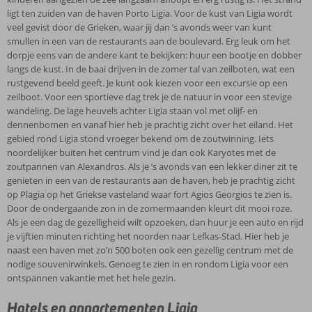
ligt ten zuiden van de haven Porto Ligia. Voor de kust van Ligia wordt
veel gevist door de Grieken, waar jij dan ’s avonds weer van kunt
smullen in een van de restaurants aan de boulevard. Erg leuk om het
dorpje eens van de andere kant te bekijken: huur een bootje en dobber
langs de kust. In de baai drijven in de zomer tal van zeilboten, wat een
rustgevend beeld geeft. Je kunt ook kiezen voor een excursie op een
zeilboot. Voor een sportieve dag trek je de natuur in voor een stevige
wandeling. De lage heuvels achter Ligia staan vol met olijf- en
dennenbomen en vanaf hier heb je prachtig zicht over het eiland. Het
gebied rond Ligia stond vroeger bekend om de zoutwinning. Iets
noordelijker buiten het centrum vind je dan ook Karyotes met de
zoutpannen van Alexandros. Als je ’s avonds van een lekker diner zit te
genieten in een van de restaurants aan de haven, heb je prachtig zicht
op Plagia op het Griekse vasteland waar fort Agios Georgios te zien is.
Door de ondergaande zon in de zomermaanden kleurt dit mooi roze.
Als je een dag de gezelligheid wilt opzoeken, dan huur je een auto en rijd
je vijftien minuten richting het noorden naar Lefkas-Stad. Hier heb je
naast een haven met zo’n 500 boten ook een gezellig centrum met de
nodige souvenirwinkels. Genoeg te zien in en rondom Ligia voor een
ontspannen vakantie met het hele gezin.
Hotels en appartementen Ligia