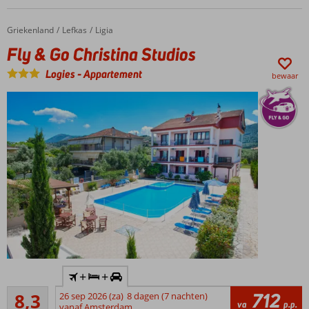
met pool
bar
Griekenland
Fly & Go Christina Studios
Home
Lefkas
Ligia
Gratis
Fly & Go Christina Studios
wifi in
het
Logies
-
Appartement
bewaar
gehele
complex
Inclusief
+
+
huurauto
Zeer goed
712
8,3
26 sep 2026 (za)
8 dagen (7 nachten)
Kleinschalig
16
va
p.p.
vanaf Amsterdam