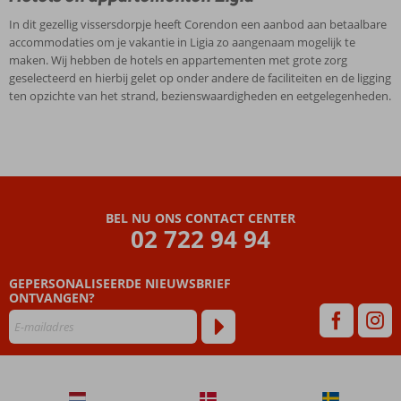
In dit gezellig vissersdorpje heeft Corendon een aanbod aan betaalbare
accommodaties om je vakantie in Ligia zo aangenaam mogelijk te
maken. Wij hebben de hotels en appartementen met grote zorg
geselecteerd en hierbij gelet op onder andere de faciliteiten en de ligging
ten opzichte van het strand, bezienswaardigheden en eetgelegenheden.
BEL NU ONS CONTACT CENTER
02 722 94 94
GEPERSONALISEERDE NIEUWSBRIEF
ONTVANGEN?