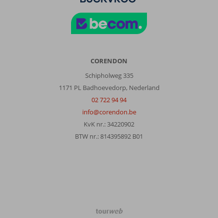
CORENDON
Schipholweg 335
1171 PL Badhoevedorp, Nederland
02 722 94 94
info@corendon.be
KvK nr.: 34220902
BTW nr.: 814395892 B01
TourWeb