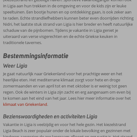
in Ligia aan hun trekken in de omgeving en voor de kids zijn er leuke
speeltuinen. Een bootje huren en op ontdekking gaan, is ook zeker aan
te raden. Echte strandliefhebbers kunnen beter even doorrijden richting
Nidri, het laatste stuk strand van Ligia is hier breder en heeft natuurlijke
schaduw van de pijnbomen. Tijdens je vakantie in Ligia geniet je
uiteraard van verse visgerechten en de echte Griekse keuken in
traditionele tavernes.
Bestemmingsinformatie
Weer Ligia
Je gaat natuurlijk naar Griekenland voor het prachtige weer en het
heerlijke eten. Het mediterrane klimaat zorgt voor hete en droge
zomermaanden en van april tot en met oktober is er weinig tot geen
regen. Ook de winters in Ligia zijn zacht en erg aangenaam om even bij
te komen aan het eind van het jaar. Lees hier meer informatie over het
klimaat van Griekenland
.
Bezienswaardigheden en activiteiten Ligia
Vakantie in Ligia is veelzijdig en voor het hele gezin. Het kiezelstrand
Ligia Beach is zeer populair onder de lokale bevolking en gezinnen met
kinderen aangezien de zee langzaam afloopt en erg rustig is. Het strand