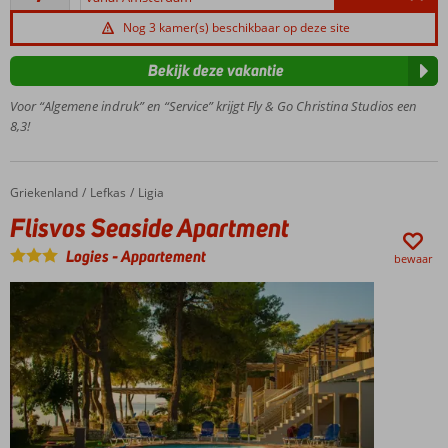
en sfeervol
beoordelingen
complex
Nog 3 kamer(s) beschikbaar op deze site
Op
korte
Bekijk deze vakantie
afstand
Voor “Algemene indruk” en “Service” krijgt Fly & Go Christina Studios een
van
8,3!
Ligia
Beach
Zwembad
met pool
Griekenland
Flisvos Seaside Apartment
Home
Lefkas
Ligia
bar
Flisvos Seaside Apartment
Gratis
Logies
-
Appartement
wifi in
bewaar
het
gehele
complex