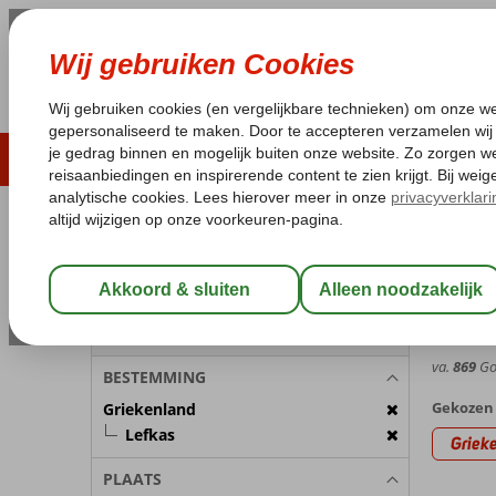
ZOMER 2026
LAST MINUTES
WIN
Pakketgarantie
Laagsteprijsgarantie*
Geen f
REISGEZELSCHAP
Griekenla
Home
Kamer 1:
2 Personen
Nikia
Wijzig Reisgezelschap
9,0
Gem. ci
va.
869
Goe
BESTEMMING
Gekozen 
Griekenland
Lefkas
Griek
PLAATS