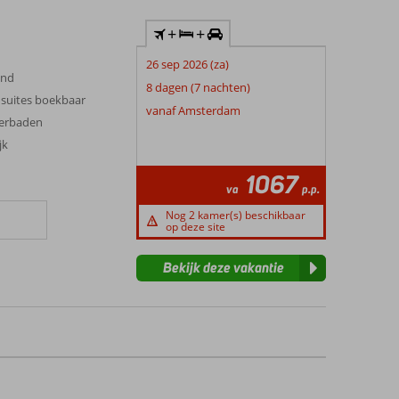
+
+
26 sep 2026 (za)
and
8 dagen (7 nachten)
suites boekbaar
vanaf Amsterdam
derbaden
jk
1067
va
p.p.
Nog 2 kamer(s) beschikbaar
op deze site
Bekijk deze vakantie