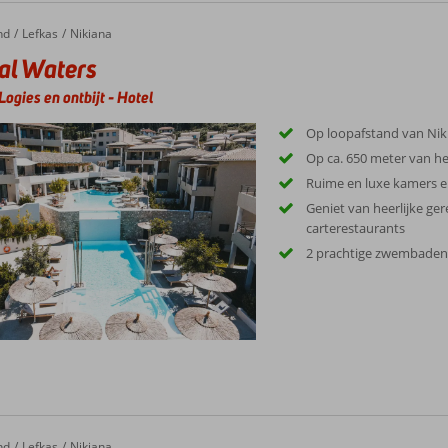
nd
Lefkas
Nikiana
al Waters
Logies en ontbijt
-
Hotel
Op loopafstand van Nik
Op ca. 650 meter van he
Ruime en luxe kamers e
Geniet van heerlijke ger
carterestaurants
2 prachtige zwembade
nd
Lefkas
Nikiana