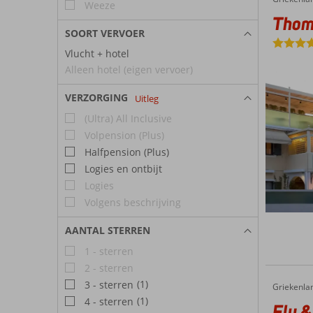
Weeze
Thoma
SOORT VERVOER
Vlucht + hotel
Alleen hotel (eigen vervoer)
VERZORGING
Uitleg
(Ultra) All Inclusive
Volpension (Plus)
Halfpension (Plus)
Logies en ontbijt
Logies
Volgens beschrijving
AANTAL STERREN
1 - sterren
2 - sterren
(1)
3 - sterren
Griekenla
Fly & Go Porto Galini
Home
(1)
4 - sterren
Fly &