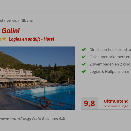
nd
Lefkas
Nikiana
 Galini
Logies en ontbijt
-
Hotel
Direct aan het kiezelstr
Ook superiorkamers en 
2 zwembaden en 2 kin
Logies & Halfpension mo
9,8
Uitmuntend
5 beoordelingen
mene indruk” krijgt Porto Galini een 9,8!