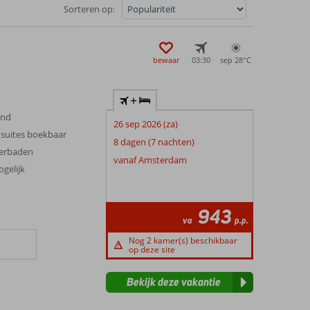
Sorteren op:
bewaar
03:30
sep 28°
C
+
and
26 sep 2026 (za)
suites boekbaar
8 dagen (7 nachten)
derbaden
vanaf Amsterdam
gelijk
943
va
p.p.
Nog 2 kamer(s) beschikbaar
op deze site
Bekijk deze vakantie