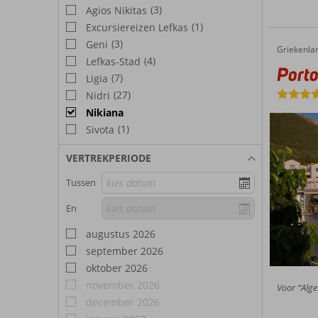
(3)
Agios Nikitas
(1)
Excursiereizen Lefkas
(3)
Geni
Griekenla
Porto Galini
Home
(4)
Lefkas-Stad
Porto
(7)
Ligia
(27)
Nidri
Nikiana
(1)
Sivota
VERTREKPERIODE
Tussen
En
augustus 2026
september 2026
oktober 2026
november 2026
Voor “Alge
december 2026