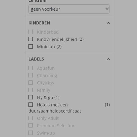
Centrum
KINDEREN
Kinderbad
(2)
Kindvriendelijkheid
(2)
Miniclub
LABELS
Aquafun
Charming
Citytrips
Family
(1)
Fly & go
(1)
Hotels met een
duurzaamheidscertificaat
Only Adult
Premium Selection
Swim-up