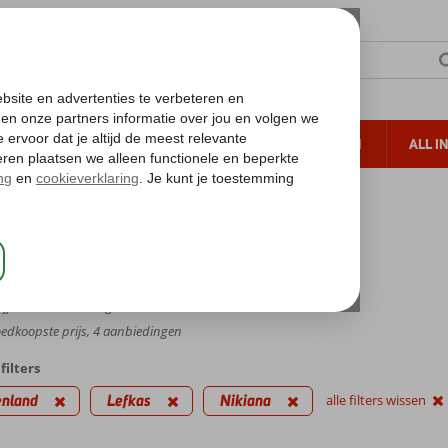
TERZON
ZONVAKANTIES
VERRE REIZEN
ALL I
ueltoeslag
Gratis annuleren*
nd
Lefkas
Lefkas
Nikiana
na
jfer,
35
beoordelingen
dkoopste prijs, 4 aanbiedingen
filters
enland
Lefkas
Nikiana
alle filters wissen