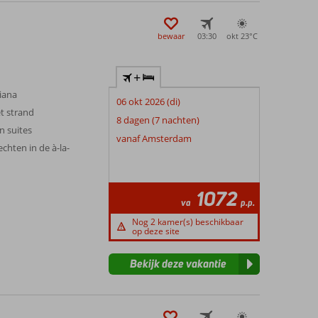
bewaar
03:30
okt 23°
C
+
iana
06 okt 2026 (di)
t strand
8 dagen (7 nachten)
n suites
vanaf Amsterdam
echten in de à-la-
n
1072
va
p.p.
Nog 2 kamer(s) beschikbaar
op deze site
Bekijk deze vakantie