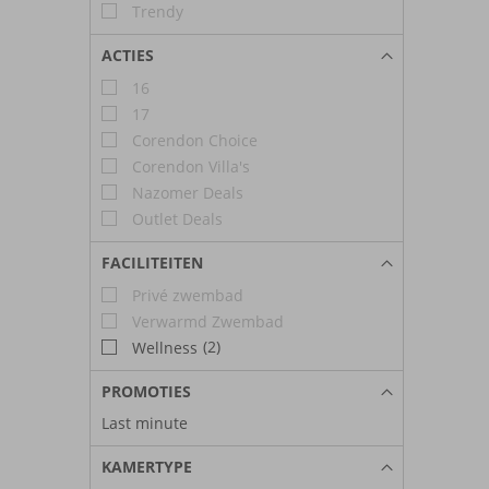
Trendy
ACTIES
16
17
Corendon Choice
Corendon Villa's
Nazomer Deals
Outlet Deals
FACILITEITEN
Privé zwembad
Verwarmd Zwembad
(2)
Wellness
PROMOTIES
Last minute
KAMERTYPE