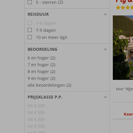
(2)
5 - sterren
REISDUUR
1-6 dagen
7-9 dagen
10 en meer dgn
BEOORDELING
6 en hoger
(2)
7 en hoger
(2)
8 en hoger
(2)
9 en hoger
(2)
alle beoordelingen
(2)
Voor “Alge
PRIJSKLASSE P.P.
tot € 200
tot € 300
Kaar
tot € 400
tot € 500
tot € 700