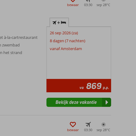
bewaar
03:30
sep 28°
C
+
26 sep 2026 (za)
et à-la-cartrestaurant
8 dagen (7 nachten)
een zwembad
vanaf Amsterdam
n het strand
869
va
p.p.
Bekijk deze vakantie
bewaar
03:30
sep 28°
C