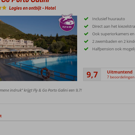
Logies en ontbijt
-
Hotel
Inclusief huurauto
Direct aan het kiezelstr
Ook superiorkamers en 
2 zwembaden en 2 kin
Halfpension ook mogeli
9,7
Uitmuntend
7 beoordelingen
mene indruk” krijgt Fly & Go Porto Galini een 9,7!
t