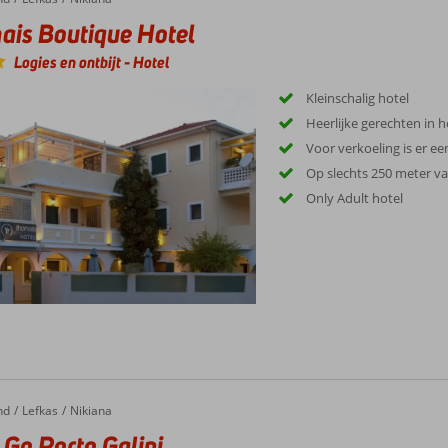
is Boutique Hotel
Logies en ontbijt
-
Hotel
Kleinschalig hotel
Heerlijke gerechten in h
Voor verkoeling is er 
Op slechts 250 meter va
Only Adult hotel
nd
Lefkas
Nikiana
 Go Porto Galini