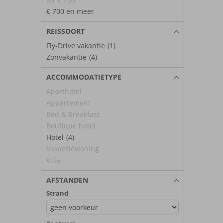
€ 700 en meer
REISSOORT
Fly-Drive vakantie
(1)
Zonvakantie
(4)
ACCOMMODATIETYPE
Aparthotel
Appartement
Bed & Breakfast
Boutique hotel
Hotel
(4)
Vakantiewoning
Villa
AFSTANDEN
Strand