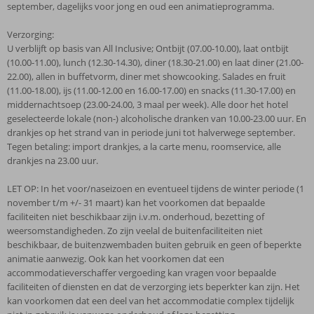
september, dagelijks voor jong en oud een animatieprogramma.
Verzorging:
U verblijft op basis van All Inclusive; Ontbijt (07.00-10.00), laat ontbijt
(10.00-11.00), lunch (12.30-14.30), diner (18.30-21.00) en laat diner (21.00-
22.00), allen in buffetvorm, diner met showcooking. Salades en fruit
(11.00-18.00), ijs (11.00-12.00 en 16.00-17.00) en snacks (11.30-17.00) en
middernachtsoep (23.00-24.00, 3 maal per week). Alle door het hotel
geselecteerde lokale (non-) alcoholische dranken van 10.00-23.00 uur. En
drankjes op het strand van in periode juni tot halverwege september.
Tegen betaling: import drankjes, a la carte menu, roomservice, alle
drankjes na 23.00 uur.
LET OP: In het voor/naseizoen en eventueel tijdens de winter periode (1
november t/m +/- 31 maart) kan het voorkomen dat bepaalde
faciliteiten niet beschikbaar zijn i.v.m. onderhoud, bezetting of
weersomstandigheden. Zo zijn veelal de buitenfaciliteiten niet
beschikbaar, de buitenzwembaden buiten gebruik en geen of beperkte
animatie aanwezig. Ook kan het voorkomen dat een
accommodatieverschaffer vergoeding kan vragen voor bepaalde
faciliteiten of diensten en dat de verzorging iets beperkter kan zijn. Het
kan voorkomen dat een deel van het accommodatie complex tijdelijk