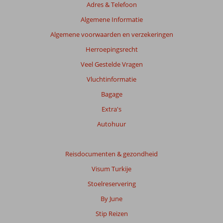
Adres & Telefoon
beoordelingen
te
Algemene Informatie
garanderen.
Algemene voorwaarden en verzekeringen
Meer
info
Herroepingsrecht
over
Veel Gestelde Vragen
onze
beoordelingen.
Vluchtinformatie
Bagage
Extra's
Autohuur
Reisdocumenten & gezondheid
Visum Turkije
Stoelreservering
By June
Stip Reizen