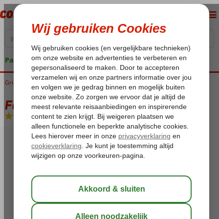
Pakketgarantie
Griekenland
Home
Rhodos
Ialyssos / Trianda
Forum Beach
Forum Beach
All Inclusive
-
Hotel