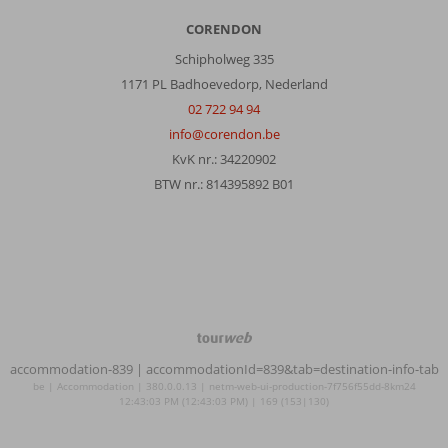
CORENDON
Schipholweg 335
1171 PL Badhoevedorp, Nederland
02 722 94 94
info@corendon.be
KvK nr.: 34220902
BTW nr.: 814395892 B01
TourWeb
©
accommodation-839
| accommodationId=839&tab=destination-info-tab
NetMatch
be | Accommodation | 380.0.0.13 | netm-web-ui-production-7f756f55dd-8km24
12:43:03 PM (12:43:03 PM) | 169 (153|130)