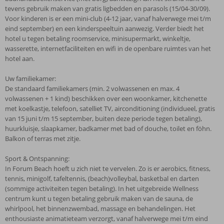
tevens gebruik maken van gratis ligbedden en parasols (15/04-30/09).
Voor kinderen is er een mini-club (4-12 jaar, vanaf halverwege mei t/m
eind september) en een kinderspeeltuin aanwezig. Verder biedt het
hotel u tegen betaling roomservice, minisupermarkt, winkeltje,
wasserette, internetfaciliteiten en wifi in de openbare ruimtes van het
hotel aan.
Uw familiekamer:
De standaard familiekamers (min. 2 volwassenen en max. 4
volwassenen + 1 kind) beschikken over een woonkamer, kitchenette
met koelkastje, telefoon, satelliet TV, airconditioning (individueel, gratis
van 15 juni t/m 15 september, buiten deze periode tegen betaling),
huurkluisje, slaapkamer, badkamer met bad of douche, toilet en föhn.
Balkon of terras met zitje.
Sport & Ontspanning:
In Forum Beach hoeft u zich niet te vervelen. Zo is er aerobics, fitness,
tennis, minigolf, tafeltennis, (beach)volleybal, basketbal en darten
(sommige activiteiten tegen betaling). In het uitgebreide Wellness
centrum kunt u tegen betaling gebruik maken van de sauna, de
whirlpool, het binnenzwembad, massage en behandelingen. Het
enthousiaste animatieteam verzorgt, vanaf halverwege mei t/m eind