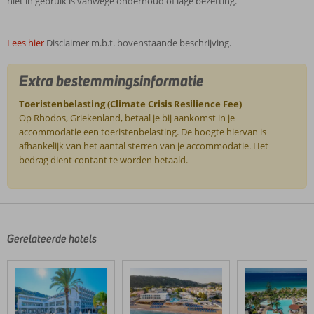
niet in gebruik is vanwege onderhoud of lage bezetting.
Lees hier
Disclaimer m.b.t. bovenstaande beschrijving.
Extra bestemmingsinformatie
Toeristenbelasting (Climate Crisis Resilience Fee)
Op Rhodos, Griekenland, betaal je bij aankomst in je
accommodatie een toeristenbelasting. De hoogte hiervan is
afhankelijk van het aantal sterren van je accommodatie. Het
bedrag dient contant te worden betaald.
De
beoordelingen
zijn
door
Gerelateerde hotels
onze
klanten
geschreven
na
hun