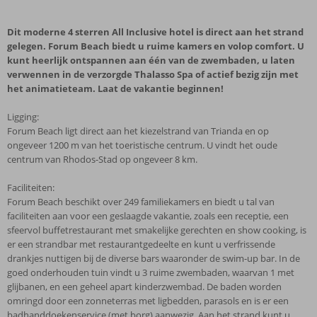
Dit moderne 4 sterren All Inclusive hotel is direct aan het strand
gelegen. Forum Beach biedt u ruime kamers en volop comfort. U
kunt heerlijk ontspannen aan één van de zwembaden, u laten
verwennen in de verzorgde Thalasso Spa of actief bezig zijn met
het animatieteam. Laat de vakantie beginnen!
Ligging:
Forum Beach ligt direct aan het kiezelstrand van Trianda en op
ongeveer 1200 m van het toeristische centrum. U vindt het oude
centrum van Rhodos-Stad op ongeveer 8 km.
Faciliteiten:
Forum Beach beschikt over 249 familiekamers en biedt u tal van
faciliteiten aan voor een geslaagde vakantie, zoals een receptie, een
sfeervol buffetrestaurant met smakelijke gerechten en show cooking, is
er een strandbar met restaurantgedeelte en kunt u verfrissende
drankjes nuttigen bij de diverse bars waaronder de swim-up bar. In de
goed onderhouden tuin vindt u 3 ruime zwembaden, waarvan 1 met
glijbanen, en een geheel apart kinderzwembad. De baden worden
omringd door een zonneterras met ligbedden, parasols en is er een
badhanddoekenservice (met borg) aanwezig. Aan het strand kunt u