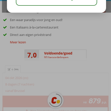
03:45
00:40
aug 32°
C
delen
bewaar
Een waar paradijs voor jong en oud!
Een Italiaans à-la-carterestaurant
Direct aan eigen privéstrand
Meer lezen
7,0
Voldoende/goed
93 beoordelingen
+
04 okt 2026 (zo)
8 dagen (7 nachten)
vanaf Brussel
879
va
p.p.
Nog 2 kamer(s) beschikbaar op deze site