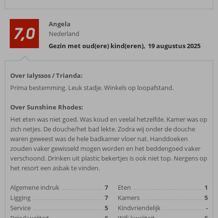
Angela
7,0
Nederland
Gezin met oud(ere) kind(eren)
,
19 augustus 2025
Over Ialyssos / Trianda:
Prima bestemming. Leuk stadje. Winkels op loopafstand.
Over Sunshine Rhodes:
Het eten was niet goed. Was koud en veelal hetzelfde. Kamer was op
zich netjes. De douche/het bad lekte. Zodra wij onder de douche
waren geweest was de hele badkamer vloer nat. Handdoeken
zouden vaker gewisseld mogen worden en het beddengoed vaker
verschoond. Drinken uit plastic bekertjes is ook niet top. Nergens op
het resort een asbak te vinden.
Algemene indruk
7
Eten
1
Ligging
7
Kamers
5
Service
5
Kindvriendelijk
-