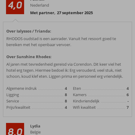
4,0
Nederland
Met partner
,
27 september 2025
Over Ialyssos / Trianda:
RHODOS oudstad is een aanrader. Vanuit het resoort goed te
bereiken met het openbaar vervoer.
Over Sunshine Rhodes:
Al jaren met tevredenheid gereisd via Corendon. Dit keer viel het
hotel erg tegen. Hiermee bedoel ik: Erg verouderd, veel stuk, niet
schoon, koud klef eten. Liggen prima en personeel erg vriendelijk.
Algemene indruk
4
Eten
4
Ligging
8
Kamers
6
Service
8
Kindvriendelijk
-
Prijs/kwaliteit
4
Wifi kwaliteit
7
Lydia
8,0
Belgie