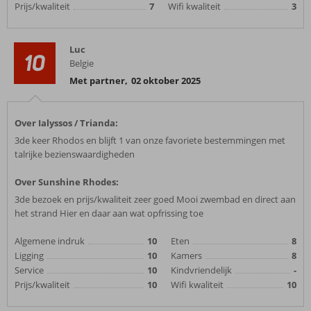
Prijs/kwaliteit
7
Wifi kwaliteit
3
Luc
10
Belgie
Met partner
,
02 oktober 2025
Over Ialyssos / Trianda:
3de keer Rhodos en blijft 1 van onze favoriete bestemmingen met
talrijke bezienswaardigheden
Over Sunshine Rhodes:
3de bezoek en prijs/kwaliteit zeer goed Mooi zwembad en direct aan
het strand Hier en daar aan wat opfrissing toe
Algemene indruk
10
Eten
8
Ligging
10
Kamers
8
Service
10
Kindvriendelijk
-
Prijs/kwaliteit
10
Wifi kwaliteit
10