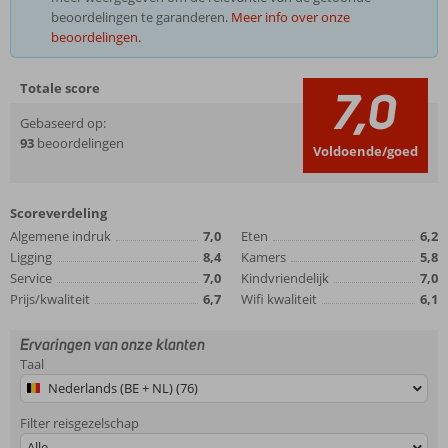
beoordelingen te garanderen.
Meer info over onze
beoordelingen.
Totale score
7,0
Gebaseerd op:
93
beoordelingen
Voldoende/goed
Scoreverdeling
Algemene indruk
7,0
Eten
6,2
Ligging
8,4
Kamers
5,8
Service
7,0
Kindvriendelijk
7,0
Prijs/kwaliteit
6,7
Wifi kwaliteit
6,1
Ervaringen van onze klanten
Taal
Nederlands (BE + NL) (76)
Filter reisgezelschap
Alle