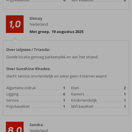
Prijs/kwaliteit
6
Wifi kwaliteit
6
Sionay
1,0
Nederland
Met groep
,
19 augustus 2025
Over Ialyssos / Trianda:
Goede locatie genoeg parkeerplek en aan het strand.
Over Sunshine Rhodes:
Slecht service onvriendelijk en zeker geen 4 sterren waard
Algemene indruk
1
Eten
2
Ligging
6
Kamers
1
Service
1
Kindvriendelijk
1
Prijs/kwaliteit
1
Wifi kwaliteit
1
Sandra
8,0
Nederland