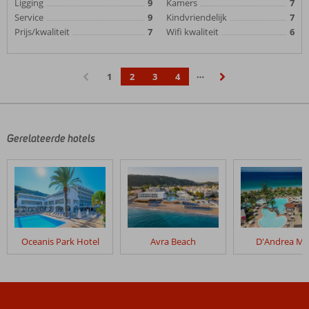
Ligging
9
Kamers
7
Service
9
Kindvriendelijk
7
Prijs/kwaliteit
7
Wifi kwaliteit
6
…
1
2
3
4
‹
›
Gerelateerde hotels
Oceanis Park Hotel
Avra Beach
D'Andrea Ma