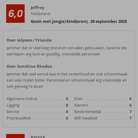
Jeffrey
6,0
Nederland
Gezin met jong(e) kind(eren)
,
28 september 2025
Over Ialyssos / Trianda:
Jammer dat er veel leeg stond en vervallen gebouwen, taverne die
wel liepen erg leuk en gezellig, vriendelijk personeel
Over Sunshine Rhodes:
Jammer dat veel verval was in het onderhoud en ook schoonmaak
kan vele malen beter. Personeel en schoonmaak erg vriendelijk en
ook genoeg te doen
Algemene indruk
6
Eten
6
Ligging
8
Kamers
6
Service
8
Kindvriendelijk
7
Prijs/kwaliteit
6
Wifi kwaliteit
7
Patrick