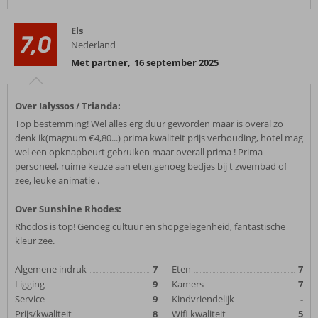
Els
7,0
Nederland
Met partner
,
16 september 2025
Over Ialyssos / Trianda:
Top bestemming! Wel alles erg duur geworden maar is overal zo
denk ik(magnum €4,80...) prima kwaliteit prijs verhouding, hotel mag
wel een opknapbeurt gebruiken maar overall prima ! Prima
personeel, ruime keuze aan eten,genoeg bedjes bij t zwembad of
zee, leuke animatie .
Over Sunshine Rhodes:
Rhodos is top! Genoeg cultuur en shopgelegenheid, fantastische
kleur zee.
Algemene indruk
7
Eten
7
Ligging
9
Kamers
7
Service
9
Kindvriendelijk
-
Prijs/kwaliteit
8
Wifi kwaliteit
5