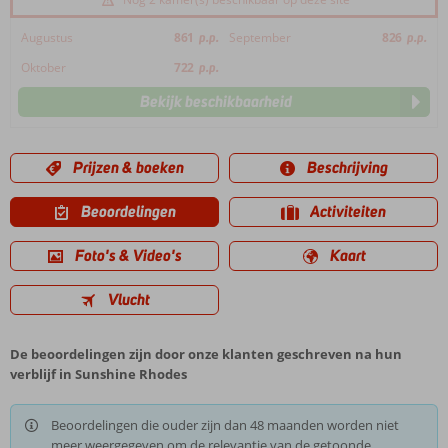
Augustus
861
p.p.
September
826
p.p.
Oktober
722
p.p.
Bekijk beschikbaarheid
Prijzen & boeken
Beschrijving
Beoordelingen
Activiteiten
Foto's & Video's
Kaart
Vlucht
De beoordelingen zijn door onze klanten geschreven na hun
verblijf in Sunshine Rhodes
Beoordelingen die ouder zijn dan 48 maanden worden niet
meer weergegeven om de relevantie van de getoonde