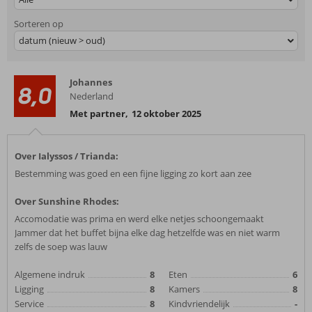
Sorteren op
datum (nieuw > oud)
Johannes
8,0
Nederland
Met partner
,
12 oktober 2025
Over Ialyssos / Trianda:
Bestemming was goed en een fijne ligging zo kort aan zee
Over Sunshine Rhodes:
Accomodatie was prima en werd elke netjes schoongemaakt
Jammer dat het buffet bijna elke dag hetzelfde was en niet warm
zelfs de soep was lauw
Algemene indruk
8
Eten
6
Ligging
8
Kamers
8
Service
8
Kindvriendelijk
-