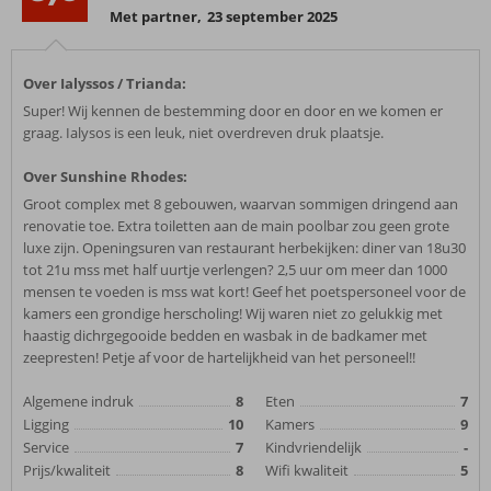
Met partner
,
23 september 2025
Over Ialyssos / Trianda:
Super! Wij kennen de bestemming door en door en we komen er
graag. Ialysos is een leuk, niet overdreven druk plaatsje.
Over Sunshine Rhodes:
Groot complex met 8 gebouwen, waarvan sommigen dringend aan
renovatie toe. Extra toiletten aan de main poolbar zou geen grote
luxe zijn. Openingsuren van restaurant herbekijken: diner van 18u30
tot 21u mss met half uurtje verlengen? 2,5 uur om meer dan 1000
mensen te voeden is mss wat kort! Geef het poetspersoneel voor de
kamers een grondige herscholing! Wij waren niet zo gelukkig met
haastig dichrgegooide bedden en wasbak in de badkamer met
zeepresten! Petje af voor de hartelijkheid van het personeel!!
Algemene indruk
8
Eten
7
Ligging
10
Kamers
9
Service
7
Kindvriendelijk
-
Prijs/kwaliteit
8
Wifi kwaliteit
5