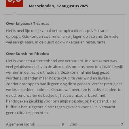
Met vrienden
,
12 augustus 2025
Over Ialyssos / Trianda:
Het is heel fijn dat je vanaf het complex direct t privé strand
oploopt. Kids konden zwemmen en wij lagen op t strand. Ze miste
wel een glijbaan. In de buurt ook winkeltjes en restaurants.
Over Sunshine Rhodes:
Het is voor een 4 sterrenhotel wat verouderd. In onze kamer was
veel geluidsoverlast van de airco units om ons heen (op t dak) terwijl
wij hem in de nacht uit hadden. Deze kon nml niet laag gezet
worden (3 standen maar nog te koud, te veel wind en lawaai).
Zonder oordoppen had ik geen oog dicht gedaan. Verder prettig dat
we losse bedden hadden. Keihard wat overal zo is in deze landen. In
de ochtend waren de bedjes bij het zwembad al bezet met
handdoeken gelukkig voor ons altijd nog plek op het strand. Het
buffet is heel uitgebreid niet tegen gevallen voor all-in. Verwacht
geen culinaire gerechten.
Algemene indruk
8
Eten
7