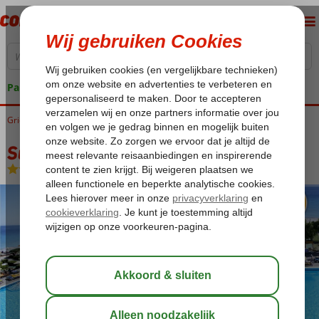
Pakketgarantie
Griekenland
Home
Rhodos
Ialyssos / Trianda
Sunshine Rhodes
Sunshine Rhodes
All Inclusive
-
Hotel