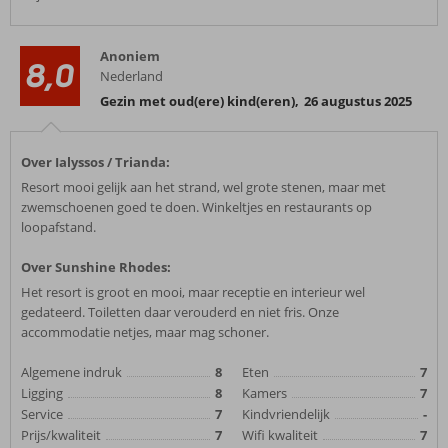
Anoniem
8,0
Nederland
Gezin met oud(ere) kind(eren)
,
26 augustus 2025
Over Ialyssos / Trianda:
Resort mooi gelijk aan het strand, wel grote stenen, maar met
zwemschoenen goed te doen. Winkeltjes en restaurants op
loopafstand.
Over Sunshine Rhodes:
Het resort is groot en mooi, maar receptie en interieur wel
gedateerd. Toiletten daar verouderd en niet fris. Onze
accommodatie netjes, maar mag schoner.
Algemene indruk
8
Eten
7
Ligging
8
Kamers
7
Service
7
Kindvriendelijk
-
Prijs/kwaliteit
7
Wifi kwaliteit
7