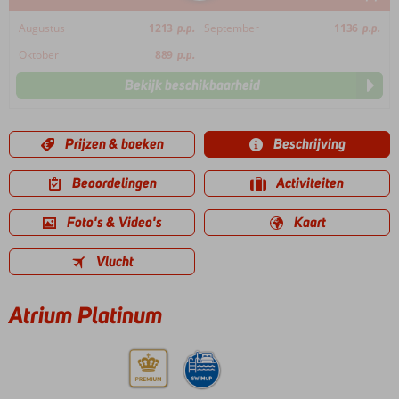
Augustus
1213
p.p.
September
1136
p.p.
Oktober
889
p.p.
Bekijk beschikbaarheid
Prijzen & boeken
Beschrijving
Beoordelingen
Activiteiten
Foto's & Video's
Kaart
Vlucht
Atrium Platinum