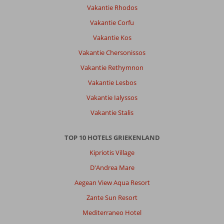
weinig
Vakantie Rhodos
authentieks
Vakantie Corfu
of
cultureel
Vakantie Kos
te
Vakantie Chersonissos
bieden
behoudens
Vakantie Rethymnon
aangenaam
Vakantie Lesbos
klimaat
en
Vakantie Ialyssos
'relaxe'
Vakantie Stalis
vakantiebestemming.
Over
TOP 10 HOTELS GRIEKENLAND
Atrium
Kipriotis Village
Platinum:
Uitstekend,
D'Andrea Mare
maar
Aegean View Aqua Resort
jammer
dat
Zante Sun Resort
er
Mediterraneo Hotel
geen