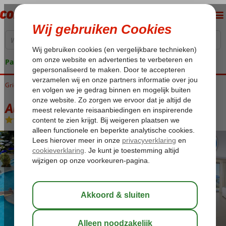
Pakketgarantie
Griekenland
Home
Rhodos
Ixia
Atrium Platinum
Atrium Platinum
Logies en ontbijt
-
Hotel