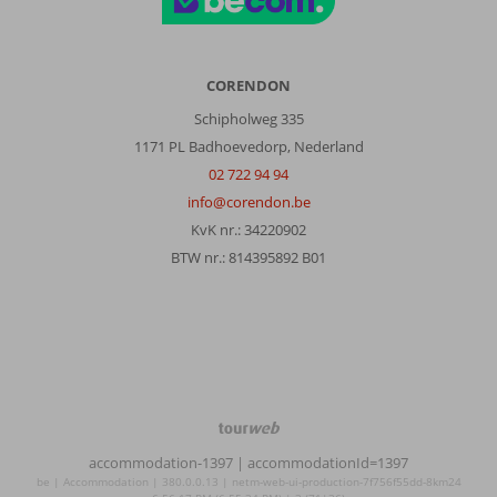
Gezin met oud(ere) kind(eren)
,
20 juli 2025
CORENDON
Over
Schipholweg 335
Ixia:
1171 PL Badhoevedorp, Nederland
Het
hotel
02 722 94 94
was
info@corendon.be
prima,
KvK nr.: 34220902
mooi,
BTW nr.: 814395892 B01
alles
erop
en
eraan.
We
misten
wel
een
TourWeb
boulevard
©
waar
accommodation-1397
| accommodationId=1397
NetMatch
je
be | Accommodation | 380.0.0.13 | netm-web-ui-production-7f756f55dd-8km24