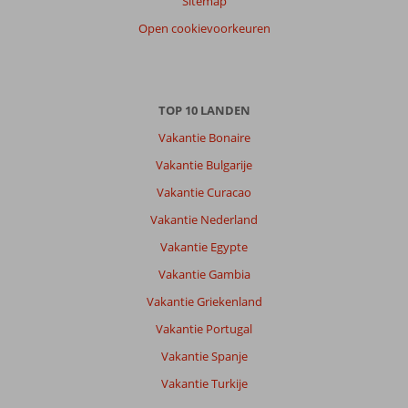
10
Sitemap
Belgie
Open cookievoorkeuren
Met partner
,
30 augustus 2025
Over
TOP 10 LANDEN
Ixia:
Vakantie Bonaire
Mooie
Vakantie Bulgarije
locatie.
Genoten
Vakantie Curacao
van
Vakantie Nederland
zon,
zee
Vakantie Egypte
en
Vakantie Gambia
zwembad....
Vakantie Griekenland
Over
Vakantie Portugal
Atrium
Platinum:
Vakantie Spanje
Top
Vakantie Turkije
hotel.