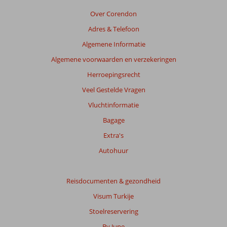
van
de
Over Corendon
getoonde
Adres & Telefoon
beoordelingen
te
Algemene Informatie
garanderen.
Algemene voorwaarden en verzekeringen
Meer
info
Herroepingsrecht
over
Veel Gestelde Vragen
onze
beoordelingen.
Vluchtinformatie
Bagage
Totale
Extra's
score
Autohuur
Gebaseerd
op:
27
Reisdocumenten & gezondheid
beoordelingen
Visum Turkije
Stoelreservering
Scoreverdeling
By June