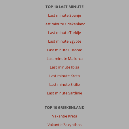
Uitstekende
service
TOP 10 LAST MINUTE
en
Last minute Spanje
verrukkelijk
eten.
Last minute Griekenland
Last minute Turkije
Algemene indruk
10
Eten
10
Ligging
10
Kamers
10
Last minute Egypte
Service
10
Kindvriendelijk
-
Last minute Curacao
Prijs/kwaliteit
9
Wifi kwaliteit
9
Last minute Mallorca
Last minute Ibiza
Paul
9,0
Last minute Kreta
Belgie
Met partner
,
Last minute Sicilie
12 augustus 2025
Last minute Sardinie
Over
TOP 10 GRIEKENLAND
Ixia:
Vakantie Kreta
Rhodos
Vakantie Zakynthos
heeft