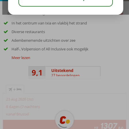
03:45
00:30
aug 32°
C
delen
bewaar
In het centrum van Ixia en vlakbij het strand
Diverse restaurants
Adembenemende uitzichten over zee
Half-, Volpension of All Inclusive ook mogelijk
Meer lezen
9,1
Uitstekend
27 beoordelingen
+
23 aug 2026 (zo)
8 dagen (7 nachten)
vanaf Brussel
1307
va
p.p.