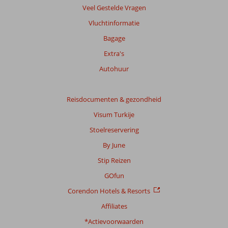
info
Veel Gestelde Vragen
over
onze
Vluchtinformatie
beoordelingen.
Bagage
Extra's
Totale
score
Autohuur
Gebaseerd
op:
Reisdocumenten & gezondheid
161
Visum Turkije
beoordelingen
Stoelreservering
By June
Scoreverdeling
Stip Reizen
Algemene indruk
8,2
Eten
7,1
Ligging
7,4
Kamers
7,9
GOfun
Service
7,9
Kindvriendelijk
7,7
Corendon Hotels & Resorts
Prijs/kwaliteit
7,5
Wifi kwaliteit
8,1
Affiliates
Ervaringen
*Actievoorwaarden
van