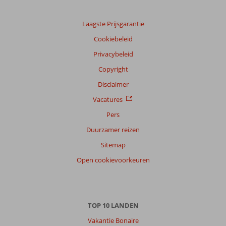
onze
klanten
Laagste Prijsgarantie
Taal
Cookiebeleid
Nederlands (BE + NL) (146)
Privacybeleid
Filter
reisgezelschap
Copyright
Alle
Disclaimer
Sorteren
Vacatures
op
Pers
datum (nieuw > oud)
Duurzamer reizen
Sitemap
Femke
10
Open cookievoorkeuren
Nederland
Gezin met oud(ere) kind(eren)
,
23 juli 2026
TOP 10 LANDEN
Over
Vakantie Bonaire
Kiotari: