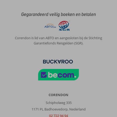
Mitsis
Rodos
Gegarandeerd veilig boeken en betalen
Village:
Heel
mooi
gerenoveerd,
proper
Corendon is lid van ABTO en aangesloten bij de Stichting
hotel.
Garantiefonds Reisgelden (SGR).
Mooie
infinity
pools.
Lekkere
cocktails.
Buffet
zeker
ok.
Restaurants
best
CORENDON
lekker.
Schipholweg 335
Zeker
1171 PL Badhoevedorp, Nederland
ok
animatie
02 722 94 94