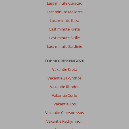
Last minute Curacao
Geweldig,
utopisch.
Last minute Mallorca
Druk,
Last minute Ibiza
in
juli.
Last minute Kreta
Maar
Last minute Sicilie
fantastisch
mooi
Last minute Sardinie
en
vriendelijk.
TOP 10 GRIEKENLAND
Algemene indruk
10
Eten
8
Vakantie Kreta
Ligging
10
Kamers
8
Vakantie Zakynthos
Service
10
Kindvriendelijk
8
Prijs/kwaliteit
8
Wifi kwaliteit
Vakantie Rhodos
8
Vakantie Corfu
Vakantie Kos
Anoniem
10
Belgie
Vakantie Chersonissos
Gezin met jong(e) kind(eren)
Vakantie Rethymnon
,
02 juli 2026