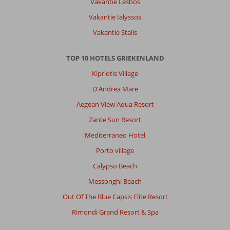
Vakantie Lesbos
Vakantie Ialyssos
Over
Kiotari:
Vakantie Stalis
Strand
was
TOP 10 HOTELS GRIEKENLAND
prachtig.
Kipriotis Village
Van
daar
D'Andrea Mare
ook
Aegean View Aqua Resort
snel
in
Zante Sun Resort
Lindos.
Mediterraneo Hotel
Voor
de
Porto village
rest
Calypso Beach
niet
zo
Messonghi Beach
veel
Out Of The Blue Capsis Elite Resort
te
zien.
Rimondi Grand Resort & Spa
Over