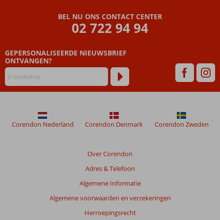
Beoordelingen
BEL NU ONS CONTACT CENTER
die
02 722 94 94
ouder
zijn
GEPERSONALISEERDE NIEUWSBRIEF
dan
ONTVANGEN?
48
maanden
worden
niet
meer
weergegeven
om
Corendon Nederland
Corendon Denmark
Corendon Zweden
de
relevantie
van
Over Corendon
de
Adres & Telefoon
getoonde
beoordelingen
Algemene Informatie
te
Algemene voorwaarden en verzekeringen
garanderen.
Meer
Herroepingsrecht