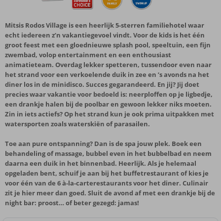
Mitsis Rodos Village is een heerlijk 5-sterren familiehotel waar
echt iedereen z’n vakantiegevoel vindt. Voor de kids is het één
groot feest met een gloednieuwe splash pool, speeltuin, een fijn
zwembad, volop entertainment en een enthousiast
animatieteam. Overdag lekker spetteren, tussendoor even naar
het strand voor een verkoelende duik in zee en ’s avonds na het
diner los in de minidisco. Succes gegarandeerd. En jij? Jij doet
precies waar vakantie voor bedoeld is: neerploffen op je ligbedje,
een drankje halen bij de poolbar en gewoon lekker niks moeten.
Zin in iets actiefs? Op het strand kun je ook prima uitpakken met
watersporten zoals waterskiën of parasailen.
Toe aan pure ontspanning? Dan is de spa jouw plek. Boek een
behandeling of massage, bubbel even in het bubbelbad en neem
daarna een duik in het binnenbad. Heerlijk. Als je helemaal
opgeladen bent, schuif je aan bij het buffetrestaurant of kies je
voor één van de 6 à-la-carterestaurants voor het diner. Culinair
zit je hier meer dan goed. Sluit de avond af met een drankje bij de
night bar: proost… of beter gezegd: jamas!