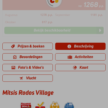
1268
va
p.p.
Augustus
1278
p.p.
September
1181
p.p.
Oktober
817
p.p.
Bekijk beschikbaarheid
Prijzen & boeken
Beschrijving
Beoordelingen
Activiteiten
Foto's & Video's
Kaart
Vlucht
Mitsis Rodos Village