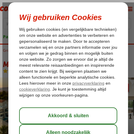
Pakketgarantie
Griekenland
Home
Rhodos
Kiotari
Mitsis Rodos Village
Mitsis Rodos Village
Ultra All Inclusive
-
Hotel