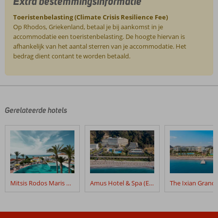
Extra bestemmingsinformatie
Toeristenbelasting (Climate Crisis Resilience Fee)
Op Rhodos, Griekenland, betaal je bij aankomst in je
accommodatie een toeristenbelasting. De hoogte hiervan is
afhankelijk van het aantal sterren van je accommodatie. Het
bedrag dient contant te worden betaald.
De
beoordelingen
zijn
door
Gerelateerde hotels
onze
klanten
geschreven
na
hun
verblijf
in
Mitsis Rodos Maris Resort & Spa
Amus Hotel & Spa (Ex. Rhodes Bay Hotel & Spa)
Mitsis
Rodos
Village