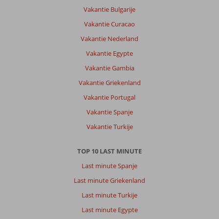
Vakantie Bulgarije
Heel
prettig,
Vakantie Curacao
rustig
Vakantie Nederland
aan
het
Vakantie Egypte
strand.
Vakantie Gambia
Veel
te
Vakantie Griekenland
doen
Vakantie Portugal
langs
de
Vakantie Spanje
oostkust
Vakantie Turkije
en
Rodos
stad
TOP 10 LAST MINUTE
op
Last minute Spanje
rijafstand.
Last minute Griekenland
Over
Last minute Turkije
Mitsis
Rodos
Last minute Egypte
Village: