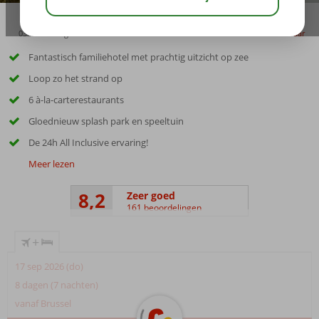
03:45
aug 32°
C
delen
bewaar
Fantastisch familiehotel met prachtig uitzicht op zee
Loop zo het strand op
6 à-la-carterestaurants
Gloednieuw splash park en speeltuin
De 24h All Inclusive ervaring!
Meer lezen
8,2
Zeer goed
161 beoordelingen
+
17 sep 2026 (do)
8 dagen (7 nachten)
vanaf Brussel